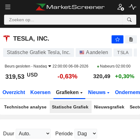
TESLA, INC.
319,53
$
-0,63%
TESLA, INC.
Statische Grafiek Tesla, Inc.
Aandelen
TSLA
Beurs gesloten -
Nasdaq
22:00:00 06-08-2026
Nabeurs
02:00:00
USD
-0,63%
319,53
320,49
+0,30%
Overzicht
Koersen
Grafieken
Nieuws
Ondernem
Technische analyse
Statische Grafiek
Nieuwsgrafiek
Sect
Duur
Periode