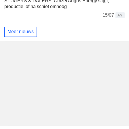
STIJGERS & DALERS: Omzet Angus Energy stijgt;
productie Iofina schiet omhoog
15/07
AN
Meer nieuws