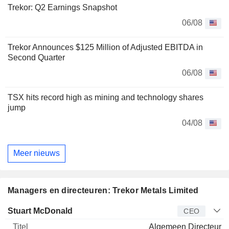
Trekor: Q2 Earnings Snapshot
06/08
Trekor Announces $125 Million of Adjusted EBITDA in
Second Quarter
06/08
TSX hits record high as mining and technology shares
jump
04/08
Meer nieuws
Managers en directeuren: Trekor Metals Limited
Bedrijfsleider
Titel
Leeftijd
Van
Stuart McDonald
CEO
Algemeen Directeur