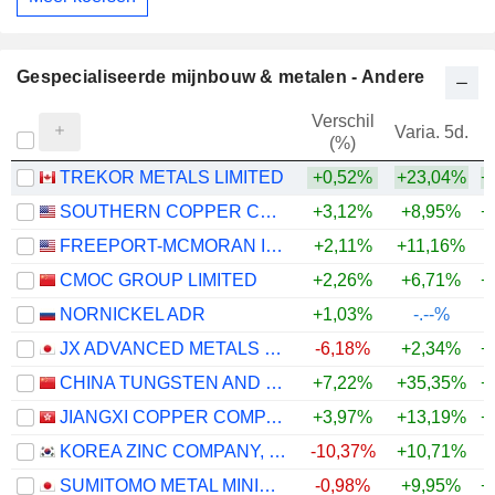
Gespecialiseerde mijnbouw & metalen - Andere
Verschil
Varia. 5d.
V
(%)
TREKOR METALS LIMITED
+0,52%
+23,04%
+
SOUTHERN COPPER CORPORATION
+3,12%
+8,95%
+
FREEPORT-MCMORAN INC.
+2,11%
+11,16%
+
CMOC GROUP LIMITED
+2,26%
+6,71%
+
NORNICKEL ADR
+1,03%
-.--%
JX ADVANCED METALS CORPORATION
-6,18%
+2,34%
+
CHINA TUNGSTEN AND HIGHTECH MATERIALS CO.,LTD
+7,22%
+35,35%
+
JIANGXI COPPER COMPANY LIMITED
+3,97%
+13,19%
+
KOREA ZINC COMPANY, LTD.
-10,37%
+10,71%
+
SUMITOMO METAL MINING CO., LTD.
-0,98%
+9,95%
+