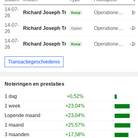
14-07-
Richard Joseph Tremblay
Operationeel directeur
10
Koop
26
14-07-
Richard Joseph Tremblay
Operationeel directeur
-10
Option
26
14-07-
Richard Joseph Tremblay
Operationeel directeur
-10
Koop
26
Transactiegeschiedenis
Noteringen en prestaties
1 dag
+0,52%
1 week
+23,04%
Lopende maand
+23,04%
1 maand
+25,57%
3 maanden
+17,58%