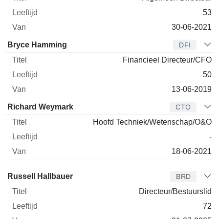
53
30-06-2021
Bryce Hamming
DFI
Financieel Directeur/CFO
50
13-06-2019
Richard Weymark
CTO
Hoofd Techniek/Wetenschap/O&O
-
18-06-2021
Bestuurder
Titel
Leeftijd
Van
Russell Hallbauer
BRD
Directeur/Bestuurslid
72