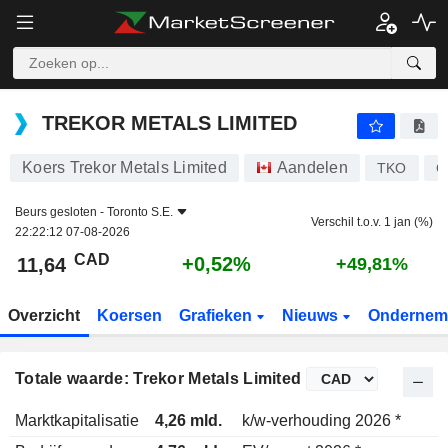
TREKOR METALS LIMITED
11,64
$
+0,52%
TREKOR METALS LIMITED
Koers Trekor Metals Limited
Aandelen
TKO
C
Beurs gesloten -
Toronto S.E.
Verschil t.o.v. 1 jan (%)
22:22:12 07-08-2026
CAD
+0,52%
11,64
+49,81%
Overzicht
Koersen
Grafieken
Nieuws
Ondernem
Totale waarde: Trekor Metals Limited
Marktkapitalisatie
4,26 mld.
k/w-verhouding 2026 *