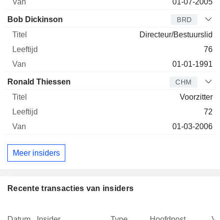
01-07-2005
Bob Dickinson
BRD
Directeur/Bestuurslid
76
01-01-1991
Ronald Thiessen
CHM
Voorzitter
72
01-03-2006
Meer insiders
Recente transacties van insiders
Datum
Insider
Type
Hoofdpost
V