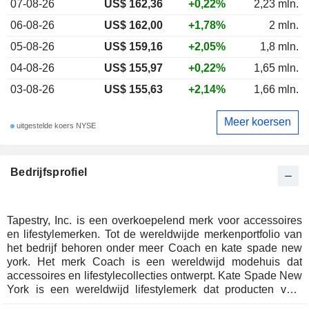
07-08-26
US$ 162,36
+0,22%
2,23 mln.
06-08-26
US$ 162,00
+1,78%
2 mln.
05-08-26
US$ 159,16
+2,05%
1,8 mln.
04-08-26
US$ 155,97
+0,22%
1,65 mln.
03-08-26
US$ 155,63
+2,14%
1,66 mln.
Meer koersen
uitgestelde koers NYSE
Bedrijfsprofiel
Tapestry, Inc. is een overkoepelend merk voor accessoires
en lifestylemerken. Tot de wereldwijde merkenportfolio van
het bedrijf behoren onder meer Coach en kate spade new
york. Het merk Coach is een wereldwijd modehuis dat
accessoires en lifestylecollecties ontwerpt. Kate Spade New
York is een wereldwijd lifestylemerk dat producten voor
dagelijks gebruik ontwerpt en seizoenscollecties aanbiedt