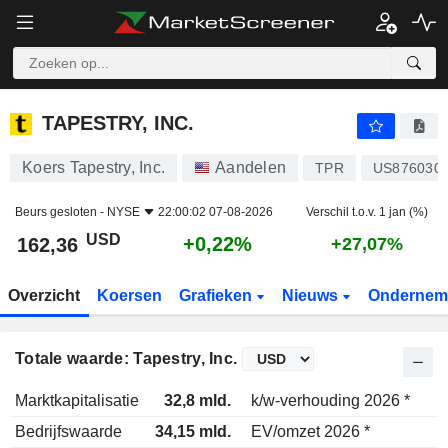
TAPESTRY, INC.
162,36
$
+0,22%
TAPESTRY, INC.
Koers Tapestry, Inc.
Aandelen
TPR
US876030
Beurs gesloten -
NYSE
22:00:02 07-08-2026
Verschil t.o.v. 1 jan (%)
USD
+0,22%
162,36
+27,07%
Overzicht
Koersen
Grafieken
Nieuws
Ondernem
Totale waarde: Tapestry, Inc.
Marktkapitalisatie
32,8 mld.
k/w-verhouding 2026 *
Bedrijfswaarde
34,15 mld.
EV/omzet 2026 *