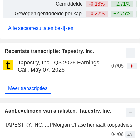
Gemiddelde
-0,13%
+2,71%
+
Gewogen gemiddelde per kap.
-0,22%
+2,75%
+
Alle sectorresultaten bekijken
Recentste transcriptie: Tapestry, Inc.
Tapestry, Inc., Q3 2026 Earnings
07/05
Call, May 07, 2026
Meer transcripties
Aanbevelingen van analisten: Tapestry, Inc.
TAPESTRY, INC. : JPMorgan Chase herhaalt koopadvies
04/08
ZM