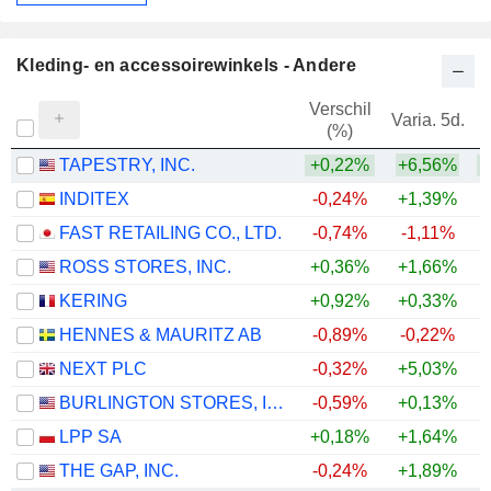
Kleding- en accessoirewinkels - Andere
Verschil
Varia. 5d.
V
(%)
TAPESTRY, INC.
+0,22%
+6,56%
+
INDITEX
-0,24%
+1,39%
+
FAST RETAILING CO., LTD.
-0,74%
-1,11%
+
ROSS STORES, INC.
+0,36%
+1,66%
+
KERING
+0,92%
+0,33%
+
HENNES & MAURITZ AB
-0,89%
-0,22%
+
NEXT PLC
-0,32%
+5,03%
+
BURLINGTON STORES, INC.
-0,59%
+0,13%
+
LPP SA
+0,18%
+1,64%
+
THE GAP, INC.
-0,24%
+1,89%