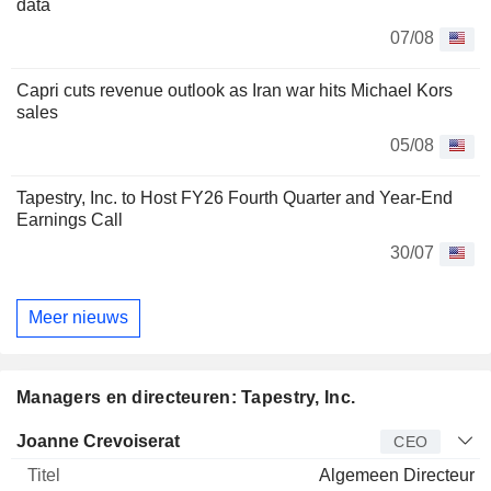
data
07/08
Capri cuts revenue outlook as Iran war hits Michael Kors
sales
05/08
Tapestry, Inc. to Host FY26 Fourth Quarter and Year-End
Earnings Call
30/07
Meer nieuws
Managers en directeuren: Tapestry, Inc.
Bedrijfsleider
Titel
Leeftijd
Van
Joanne Crevoiserat
CEO
Algemeen Directeur