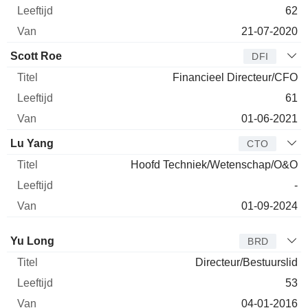
62
21-07-2020
Scott Roe
DFI
Financieel Directeur/CFO
61
01-06-2021
Lu Yang
CTO
Hoofd Techniek/Wetenschap/O&O
-
01-09-2024
Bestuurder
Titel
Leeftijd
Van
Yu Long
BRD
Directeur/Bestuurslid
53
04-01-2016