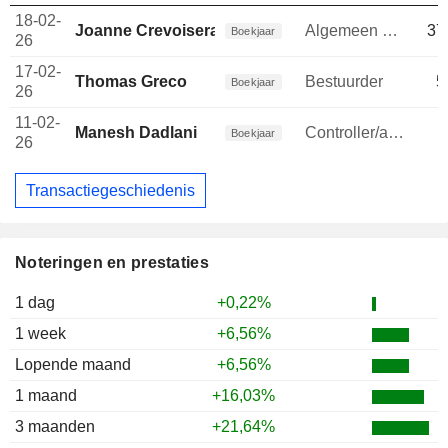
18-02-
Joanne Crevoiserat
Algemeen directeur
37
Boekjaar
26
17-02-
Thomas Greco
Bestuurder
5
Boekjaar
26
11-02-
Manesh Dadlani
Controller/auditor
Boekjaar
26
Transactiegeschiedenis
Noteringen en prestaties
1 dag
+0,22%
1 week
+6,56%
Lopende maand
+6,56%
1 maand
+16,03%
3 maanden
+21,64%