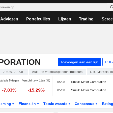
Adviezen
Portefeuilles
Lijsten
Trading
Scree
PORATION
Toevoegen aan een lijst
PDF-
JP3397200001
Auto- en vrachtwagenconstructeurs
OTC Markets T
Variatie 5 dagen
Verschil t.o.v. 1 jan (%)
05/08
Suzuki Motor Corporation geeft dividendprognose af voor het tweede kwartaal en het volledige boekjaar eindigend op 31 maart 2027
-7,83%
-15,29%
05/08
Suzuki Motor Corporation herziet geconsolideerde winstverwachting voor het boekjaar eindigend op 31 maart 2027
neming
Financiën
Totale waarde
Consensus
Ratin