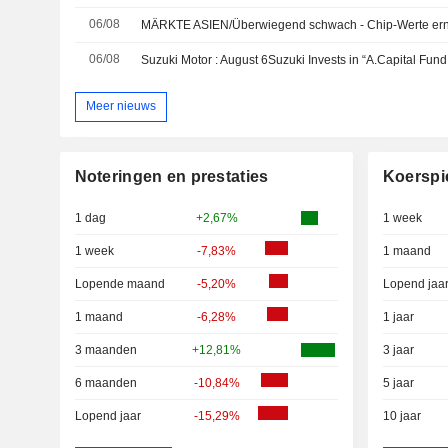
06/08
MÄRKTE ASIEN/Überwiegend schwach - Chip-Werte erne
06/08
Meer nieuws
Noteringen en prestaties
Koerspi
1 dag
+2,67%
1 week
1 week
-7,83%
1 maand
Lopende maand
-5,20%
Lopend jaa
1 maand
-6,28%
1 jaar
3 maanden
+12,81%
3 jaar
6 maanden
-10,84%
5 jaar
Lopend jaar
-15,29%
10 jaar