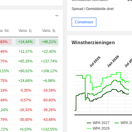
Spread / Gemiddelde doel
Consensus
ia. 5d.
Varia. 1j.
Varia. 3j.
Kap.($)
,83%
+14,44%
+46,21%
23,58 mld.
Winstherzieningen
,46%
+11,37%
+22,40%
219 mld.
,75%
+65,35%
+137,74%
78,23 mld.
3,15%
+90,02%
+108,12%
66,14 mld.
,75%
+24,68%
+6,98%
56,34 mld.
,19%
-5,35%
-34,59%
50,47 mld.
,49%
-0,57%
-60,60%
45,74 mld.
,24%
-16,32%
-36,28%
44,21 mld.
,79%
-30,00%
-43,68%
40,87 mld.
,72%
+6,03%
+132,55%
40,61 mld.