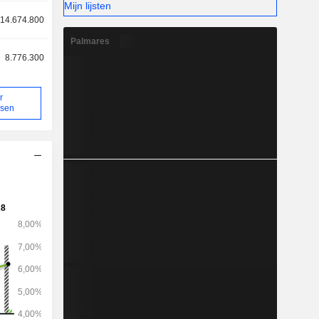
Mijn lijsten
14.674.800
Palmares
8.776.300
r
rsen