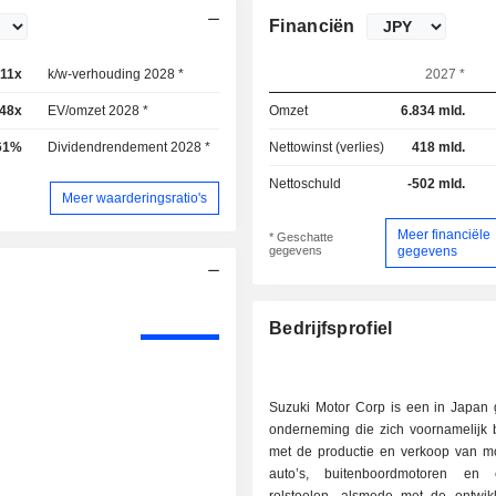
Financiën
,11x
k/w-verhouding 2028 *
8,72x
2027 *
,48x
EV/omzet 2028 *
0,42x
Omzet
6.834 mld.
61%
Dividendrendement 2028 *
2,85%
Nettowinst (verlies)
418 mld.
Nettoschuld
-502 mld.
Meer waarderingsratio's
Meer financiële
* Geschatte
gegevens
gegevens
Bedrijfsprofiel
Suzuki Motor Corp is een in Japan 
onderneming die zich voornamelijk 
met de productie en verkoop van mot
auto’s, buitenboordmotoren en e