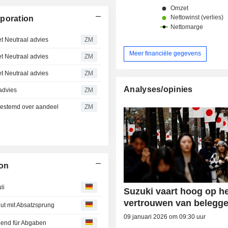
rporation
Neutraal advies
ZM
Meer financiële gegevens
Neutraal advies
ZM
Neutraal advies
ZM
Analyses/opinies
dvies
ZM
estemd over aandeel
ZM
ion
li
Suzuki vaart hoog op h
vertrouwen van belegge
eut mit Absatzsprung
09 januari 2026 om 09:30 uur
end für Abgaben