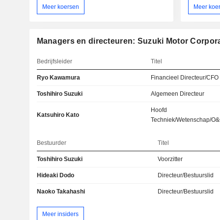
Meer koersen
Meer koe
Managers en directeuren: Suzuki Motor Corpor
Bedrijfsleider
Titel
Ryo Kawamura
Financieel Directeur/CFO
Toshihiro Suzuki
Algemeen Directeur
Hoofd
Katsuhiro Kato
Techniek/Wetenschap/O
Bestuurder
Titel
Toshihiro Suzuki
Voorzitter
Hideaki Dodo
Directeur/Bestuurslid
Naoko Takahashi
Directeur/Bestuurslid
Meer insiders