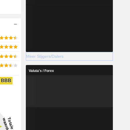
Meer Stijgers/Dalers
Valuta's / Forex
BBB