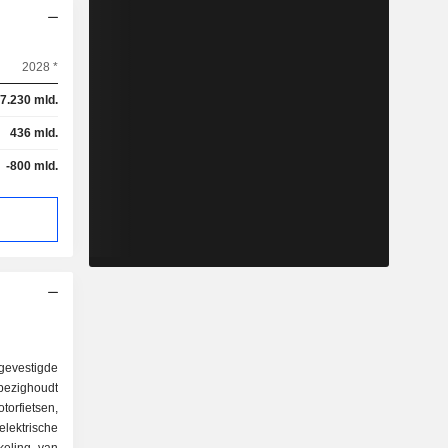
2028 *
7.230 mld.
436 mld.
-800 mld.
gevestigde
bezighoudt
orfietsen,
lektrische