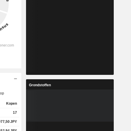
Grondstoffen
op
Kopen
17
977,50
JPY
552,94
JPY