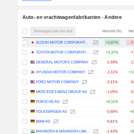
Auto- en vrachtwagenfabrikanten - Andere
Toevoegen aan een lijst
Verschil (%)
Var
SUZUKI MOTOR CORPORATION
+2,67%
-7
TOYOTA MOTOR CORPORATION
+2,37%
-7
GENERAL MOTORS COMPANY
-2,49%
-2
HYUNDAI MOTOR COMPANY
-1,11%
+1
FORD MOTOR COMPANY
-2,41%
-9
MERCEDES-BENZ GROUP AG
-1,05%
-0
PORSCHE AG
+0,11%
-1
VOLKSWAGEN AG
-0,68%
+0
BMW AG
-0,81%
-2
MAHINDRA & MAHINDRA LIMITED
-1,43%
+5