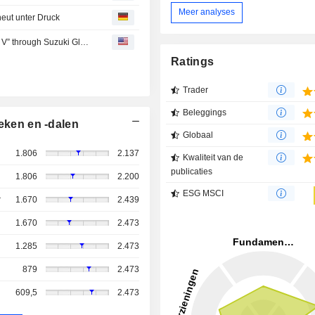
Meer analyses
ut unter Druck
Suzuki Motor : August 6Suzuki Invests in “A.Capital Fund V” through Suzuki Global Ventures
Ratings
Trader
Beleggings
eken en -dalen
Globaal
1.806
2.137
Kwaliteit van de
publicaties
1.806
2.200
ESG MSCI
r
1.670
2.439
1.670
2.473
1.285
2.473
879
2.473
609,5
2.473