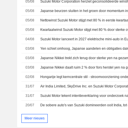
05/08
05/08
Japanse beurzen sluiten in het groen door momentum in
05/08
Nettowinst Suzuki Motor stijgt met 80 % in eerste kwartaa
05/08
Kwartaalwinst Suzuki Motor stijgt met 80 % door sterke 
04/08
Suzuki Motor lanceert in 2027 elektrische mini-auto in E
03/08
03/08
Japanse Nikkei trekt zich terug door sterke yen na gezam
03/08
Japanse Nikkei daalt ruim 2 % door fors herstel yen na g
02/08
Hongarije legt kerncentrale stil - stroomvoorziening onde
31/07
31/07
20/07
De sobere auto's van Suzuki domineerden ooit India, tot 
Meer nieuws