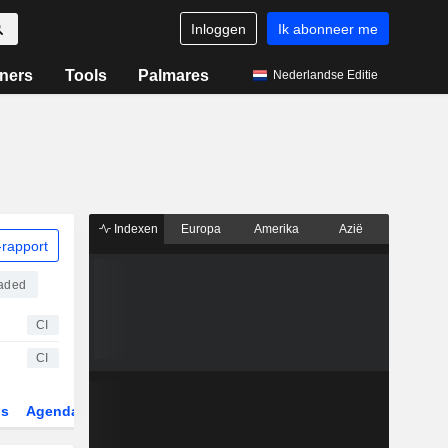
Inloggen
Ik abonneer me
ners
Tools
Palmares
Nederlandse Editie
Indexen
Europa
Amerika
Azië
rapport
raded
CI
CI
gs
Agenda
Sector
Derivaten
ETF's