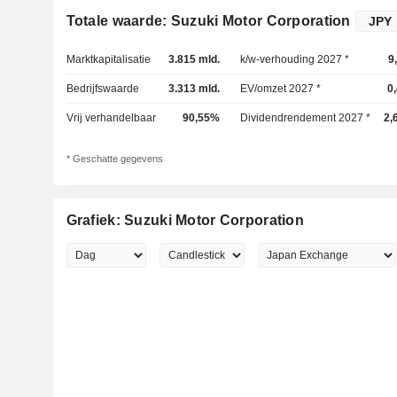
Totale waarde: Suzuki Motor Corporation
Marktkapitalisatie
3.815 mld.
k/w-verhouding 2027 *
9
Bedrijfswaarde
3.313 mld.
EV/omzet 2027 *
0
Vrij verhandelbaar
90,55%
Dividendrendement 2027 *
2,
* Geschatte gegevens
Grafiek: Suzuki Motor Corporation