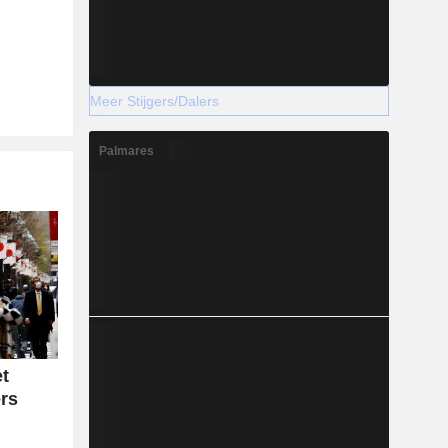
Meer Stijgers/Dalers
Palmares
et
rs