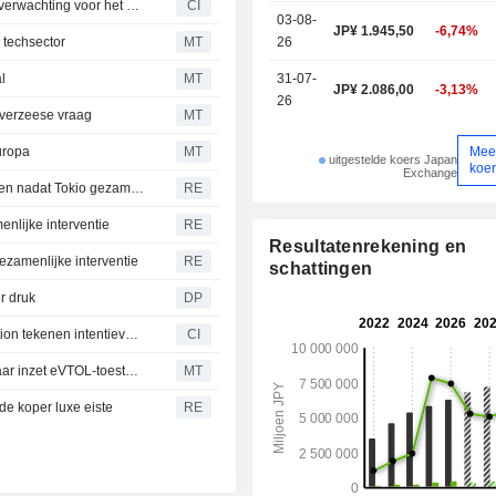
Suzuki Motor Corporation herziet geconsolideerde winstverwachting voor het boekjaar eindigend op 31 maart 2027
CI
03-08-
JP¥ 1.945,50
-6,74%
 techsector
MT
26
l
MT
31-07-
JP¥ 2.086,00
-3,13%
26
overzeese vraag
MT
Mee
uropa
MT
uitgestelde koers Japan
koe
Exchange
Yen schiet omhoog, Japanse aandelen en obligaties dalen nadat Tokio gezamenlijke interventie met VS bevestigt
RE
enlijke interventie
RE
Resultatenrekening en
ezamenlijke interventie
RE
schattingen
r druk
DP
Air India Limited, SkyDrive Inc. en Suzuki Motor Corporation tekenen intentieverklaring voor haalbaarheidsstudie naar medische luchtlogistiek in India
CI
Suzuki Motor tekent intentieverklaring voor onderzoek naar inzet eVTOL-toestellen voor medische logistiek in India
MT
de koper luxe eiste
RE