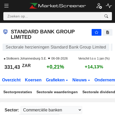
STANDARD BANK GROUP LIMITED
331,43
R
+0,21%
STANDARD BANK GROUP
LIMITED
Sectorale herzieningen Standard Bank Group Limited
Slotkoers
Johannesburg S.E.
06-08-2026
Verschil t.o.v. 1 jan (%)
ZAR
+0,21%
331,43
+14,13%
Overzicht
Koersen
Grafieken
Nieuws
Ondernem
Sectorprestaties
Sectorale waarderingen
Sectorale dividen
Sector: