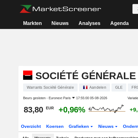
Markten
Nieuws
Analyses
Agenda
SOCIÉTÉ GÉNÉRALE
Warrants Société Générale
Aandelen
GLE
FR
Beurs gesloten -
Euronext Paris
17:55:00 05-08-2026
Variati
83,80
+0,96%
EUR
+9
Overzicht
Koersen
Grafieken
Nieuws
Onder