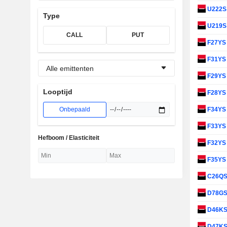
U222
Type
U219
CALL
PUT
F27Y
F31Y
Alle emittenten
F29Y
Looptijd
F28Y
Onbepaald
F34Y
F33Y
Hefboom / Elasticiteit
F32Y
F35Y
C26Q
D78G
D46K
D47K