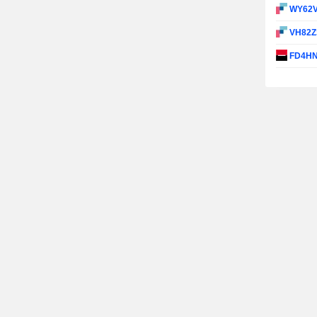
WY62
VH82
FD4H