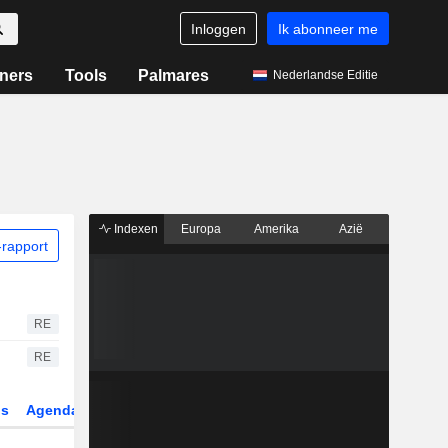
Inloggen
Ik abonneer me
ners
Tools
Palmares
Nederlandse Editie
Indexen
Europa
Amerika
Azië
rapport
RE
RE
gs
Agenda
Sector
Derivaten
ETF's