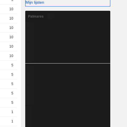
Mijn lijsten
10
0,001000
EUR
Palmares
10
0,001000
EUR
10
2,350
EUR
10
1,420
EUR
10
3,330
EUR
10
0,006000
EUR
5
4,215
EUR
5
2,700
EUR
5
3,835
EUR
5
3,070
EUR
5
2,345
EUR
1
0,001000
EUR
1
0,001000
EUR