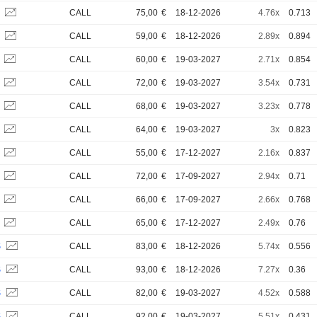
S
CALL
75,00
€
18-12-2026
4.76x
0.713
S
CALL
59,00
€
18-12-2026
2.89x
0.894
S
CALL
60,00
€
19-03-2027
2.71x
0.854
S
CALL
72,00
€
19-03-2027
3.54x
0.731
S
CALL
68,00
€
19-03-2027
3.23x
0.778
S
CALL
64,00
€
19-03-2027
3x
0.823
S
CALL
55,00
€
17-12-2027
2.16x
0.837
S
CALL
72,00
€
17-09-2027
2.94x
0.71
S
CALL
66,00
€
17-09-2027
2.66x
0.768
S
CALL
65,00
€
17-12-2027
2.49x
0.76
S
CALL
83,00
€
18-12-2026
5.74x
0.556
S
CALL
93,00
€
18-12-2026
7.27x
0.36
S
CALL
82,00
€
19-03-2027
4.52x
0.588
S
CALL
92,00
€
19-03-2027
5.51x
0.431