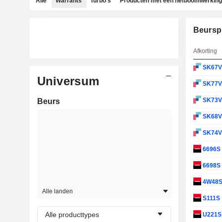
Alle
Warrants
Turbo's
Producten met een hefboomwerking
Beursp
Afkorting
SK67
Universum
SK77
SK73
Beurs
SK68
SK74
6696S
6698S
4W48
Alle landen
S111S
Alle producttypes
U221