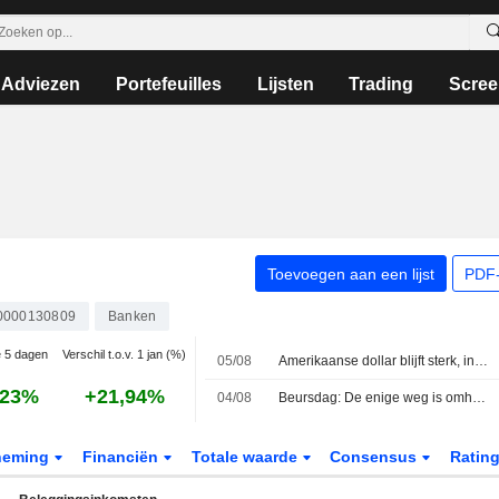
Adviezen
Portefeuilles
Lijsten
Trading
Scree
Toevoegen aan een lijst
PDF-
0000130809
Banken
e 5 dagen
Verschil t.o.v. 1 jan (%)
05/08
Amerikaanse dollar blijft sterk, interventie in yen geen gamechanger
,23%
+21,94%
04/08
Beursdag: De enige weg is omhoog
neming
Financiën
Totale waarde
Consensus
Ratin