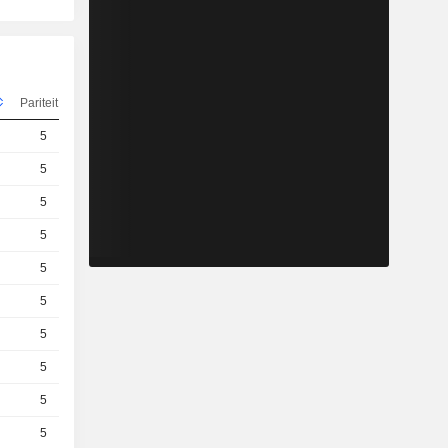
Pariteit
Koers
5
4,605
EUR
5
0,0300
EUR
5
0,0370
EUR
5
3,450
EUR
5
0,0330
EUR
5
0,001000
EUR
5
10,50
EUR
5
4,270
EUR
5
2,760
EUR
5
3,805
EUR