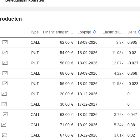
Beleggingsinkomsten
roducten
Type
Financieringsniveau
Looptijd
Elasticiteit
Delta
V
CALL
62,00
€
18-09-2026
3.3x
0.905
V
PUT
54,00
€
18-09-2026
11.08x
-0.02
V
PUT
58,00
€
18-09-2026
12.07x
-0.027
V
CALL
68,00
€
18-09-2026
4.22x
0.868
V
PUT
56,00
€
18-09-2026
11.58x
-0.023
PUT
20,00
€
18-12-2026
0
CALL
30,00
€
17-12-2027
0
S
CALL
63,00
€
18-09-2026
3.72x
0.947
CALL
71,00
€
18-09-2026
5.34x
0.88
S
CALL
67,00
€
18-12-2026
3.61x
0.82