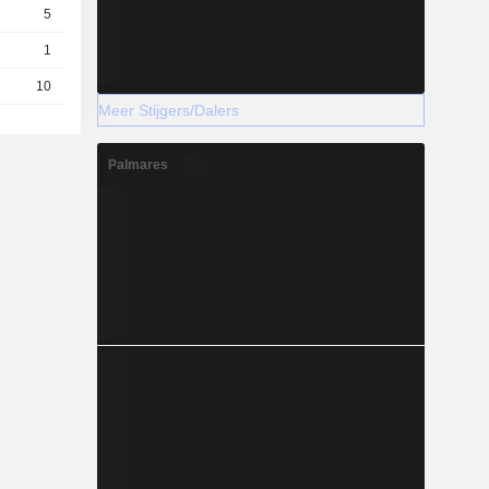
5
0,0410
EUR
1
0,1560
EUR
10
2,420
EUR
Meer Stijgers/Dalers
Palmares