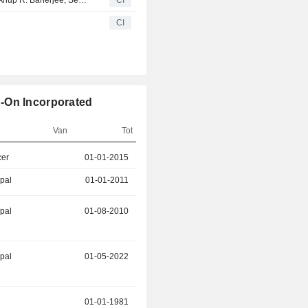
Snap-on Incorporated kondigt de pensionering aan van Anup R. Banerjee, Senior Vice President ? Human Resources en Chief Development Officer, met ingang van 31 maart 2024
CI
CI
-On Incorporated
Van
Tot
cer
01-01-2015
31-03-2024
ipal
01-01-2011
01-01-2015
ipal
01-08-2010
01-03-2023
ipal
01-05-2022
01-03-2023
01-01-1981
01-04-2022