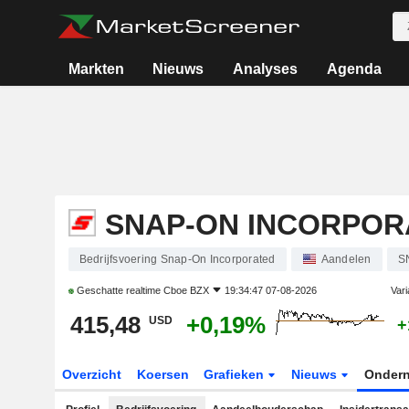
Markten
Nieuws
Analyses
Agenda
SNAP-ON INCORPOR
Bedrijfsvoering Snap-On Incorporated
Aandelen
S
Geschatte realtime
Cboe BZX
19:34:47 07-08-2026
Vari
415,48
+0,19%
USD
+
Overzicht
Koersen
Grafieken
Nieuws
Onder