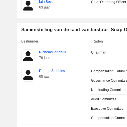
Iain Boyd
Chief Operating Officer
63 jaar
Samenstelling van de raad van bestuur: Snap-
Bestuurder
Raden
Nicholas Pinchuk
Chairman
79 jaar
Donald Stebbins
Compensation Commit
68 jaar
Governance Committe
Nominating Committee
Audit Committee
Executive Committee
Compensation Committ