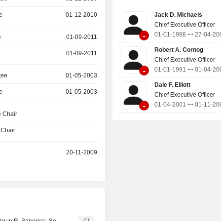
wielmeetsystemen, wielbalansap
bandenwisselaars, autoliften, accul
e
01-12-2010
Jack D. Michaels
De netto-omzet is geografisch 
Chief Executive Officer
-
verdeeld: Noord-Amerika (74,4%
01-01-1998
27-04-20
e
01-09-2011
(15,8%) en overige (9,8%).
Robert A. Cornog
01-09-2011
Chief Executive Officer
-
01-01-1991
01-04-20
tee
01-05-2003
Dale F. Elliott
e
01-05-2003
Chief Executive Officer
-
01-04-2001
01-11-20
 Chair
 Chair
20-11-2009