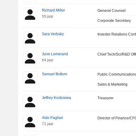
Richard Miller
General Counsel
55 jaar
Corporate Secretary
Sara Verbsky
Investor Relations Cont
June Lemerand
Chief Tech/Sci/R&D Off
64 jaar
Samuel Bottum
Public Communications
Sales & Marketing
Jeffrey Kostrzewa
Treasurer
Aldo Pagliari
Director of Finance/CF
71 jaar