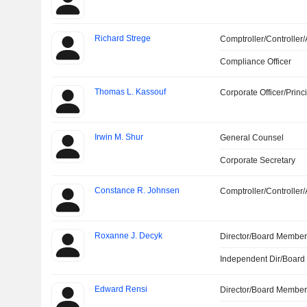
Richard Strege
Comptroller/Controller/
Compliance Officer
Thomas L. Kassouf
Corporate Officer/Princ
Irwin M. Shur
General Counsel
Corporate Secretary
Constance R. Johnsen
Comptroller/Controller/
Roxanne J. Decyk
Director/Board Membe
Independent Dir/Boar
Edward Rensi
Director/Board Membe