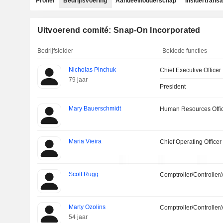
Profiel
Bedrijfsvoering
Aandeelhouderschap
Insidertransa
Uitvoerend comité: Snap-On Incorporated
Bedrijfsleider
Beklede functies
Nicholas Pinchuk
Chief Executive Officer
79 jaar
President
Mary Bauerschmidt
Human Resources Offi
Maria Vieira
Chief Operating Officer
Scott Rugg
Comptroller/Controller/
Marty Ozolins
Comptroller/Controller/
54 jaar