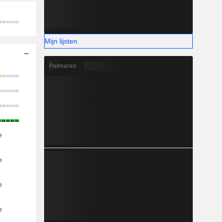
Mijn lijsten
Palmares
e
e
e
e