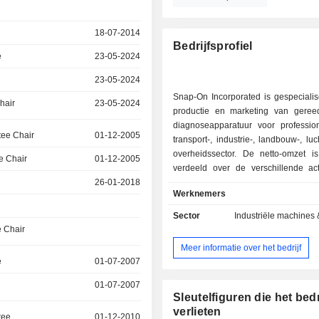
18-07-2014
Bedrijfsprofiel
e
23-05-2024
23-05-2024
Snap-On Incorporated is gespecialis
hair
23-05-2024
productie en marketing van gere
diagnoseapparatuur voor professio
ee Chair
01-12-2005
transport-, industrie-, landbouw-, luc
overheidssector. De netto-omzet is
e Chair
01-12-2005
verdeeld over de verschillende activ
26-01-2018
verkoop van gereedschap 
Werknemers
handgereedschap (moersl
schroevendraaiers, doppen, tang
Sector
Industriële machines &
enz.), elektrisch gereedschap 
 Chair
schuurmachines, polijstmachine
Meer informatie over het bedrijf
snijgereedschap, gereedschap voor h
e
01-07-2007
en snoeien, producten voor het op
gereedschap, enz.; - verkoop van diagnostische
01-07-2007
materialen en software (23,4%); - verkoop van
Sleutelfiguren die het bedr
industriële apparatuur (23%): parall
verlieten
tee
01-12-2010