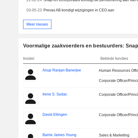
22-02-24
03-05-23
Prevas AB kondigt wijzigingen in CEO aan
Meer nieuws
Voormalige zaakvoerders en bestuurders: Snap
Insider
Beklede functies
Anup Ranjan Banerjee
Human Resources Offi
Corporate Officer/Princ
Irene S. Sudac
Corporate Officer/Princ
David Ellingen
Corporate Officer/Princ
Barrie James Young
Sales & Marketing