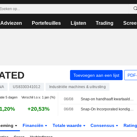
Adviezen
Portefeuilles
Lijsten
Trading
Scree
ATED
Toevoegen aan een lijst
PDF-
NA
US8330341012
Industriële machines & uitrusting
atie 5 dagen
Verschil t.o.v. 1 jan (%)
06/08
Snap-on handhaaft kwartaaldividend op 2,44 dollar per aandeel, betaalbaar op 10 september
1,20%
+20,53%
06/08
Snap-On Incorporated kondigt kwartaaldividend aan, betaalbaar op 10 september 2026
neming
Financiën
Totale waarde
Consensus
Ratin