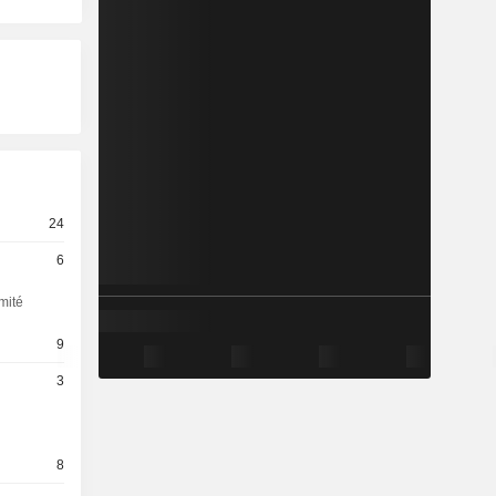
24
6
mité
9
3
8