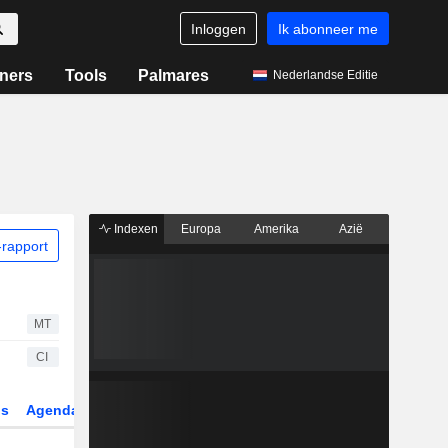
Inloggen
Ik abonneer me
ners
Tools
Palmares
Nederlandse Editie
Indexen
Europa
Amerika
Azië
rapport
MT
CI
gs
Agenda
Sector
Derivaten
ETF's