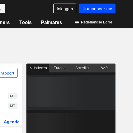
Inloggen
Ik abonneer me
ners
Tools
Palmares
Nederlandse Editie
Indexen
Europa
Amerika
Azië
rapport
MT
MT
Agenda
Sector
Derivaten
ETF's