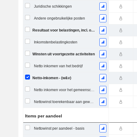
Juridische schikkingen
Andere ongebruikelijke posten
Resultaat voor belastingen, incl. ongebruikelijke posten
Inkomstenbelastingkosten
Winsten uit voortgezette activiteiten
Netto inkomen van het bedrijf
Netto-inkomen - (w&v)
Netto inkomen voor het gemeenschappelijk inclusief buitengewone posten
Nettowinst toerekenbaar aan gewone aandelen excl. buitengewone posten
Items per aandeel
Nettowinst per aandeel - basis