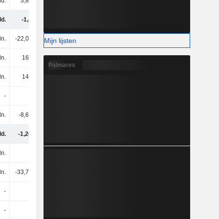
ld.
3,89 mld.
3,61 mld.
3,79 mld.
ld.
-1,4 mld.
-717 mln.
-532 mln.
ln.
-22,02 mln.
-21,55 mln.
-122 mln.
Mijn lijsten
ln.
168 mln.
153 mln.
134 mln.
Palmares
ln.
146 mln.
132 mln.
12,16 mln.
-
-
-
-
ln.
-8,67 mln.
-8,23 mln.
-9,58 mln.
ld.
-1,26 mld.
-593 mln.
-530 mln.
ln.
-
-70,16 mln.
-
ln.
-33,74 mln.
-8,61 mln.
-18,24 mln.
-
-
-
-
-
-
-
-