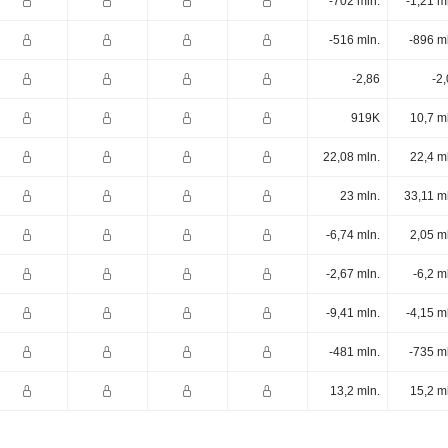
-702 mln.
-1,21 m
-516 mln.
-896 m
-2,86
-2
919K
10,7 m
22,08 mln.
22,4 m
23 mln.
33,11 m
-6,74 mln.
2,05 m
-2,67 mln.
-6,2 m
-9,41 mln.
-4,15 m
-481 mln.
-735 m
13,2 mln.
15,2 m