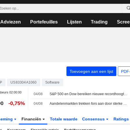
Adviezen
Portefeuilles
Lijsten
Trading
Scree
Toevoegen aan een lijst
PDF-
P
US83304A1060
Software
beurs
02:00:00
04/08
S&P 500 en Dow bereiken nieuwe recordhoogtes door sterke kwartaalcijfers en optimisme over Hormuz-deal
90
-0,75%
04/08
Aandelenmarkten trekken fors aan door sterke kwartaalcijfers en hoop op heropening Hormuz
neming
Financiën
Totale waarde
Consensus
Ratings