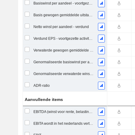
Basiswinst per aandeel - voortgezette activiteiten
Basis gewogen gemiddelde uitstaande aandelen
Netto winst per aandeel - verdund
Verdund EPS - voortgezette activiteiten
Verwaterde gewogen gemiddelde uitstaande aandelen
Genormaliseerde basiswinst per aandeel
Genormaliseerde verwaterde winst per aandeel
ADR-ratio
Aanvullende items
EBITDA (winst voor rente, belastingen, afschrijvingen op immateriële activa en materiële vaste activa)
EBITA wordt in het nederlands vertaald als "resultaat voor interest, belastingen en afschrijvingen".