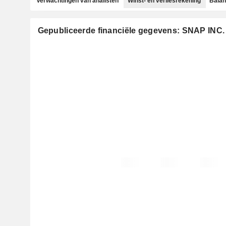
Verwachtingen van analisten
Winst- en verliesrekening
Bala
Gepubliceerde financiële gegevens: SNAP INC.