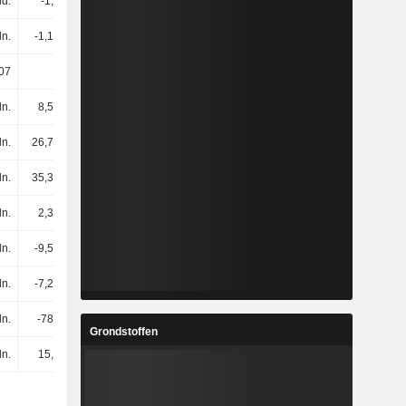
ld.
-1,4 mld.
-717 mln.
-532 mln.
ln.
-1,13 mld.
-461 mln.
-263 mln.
,07
-2,17
-3,81
-2,07
ln.
8,58 mln.
12,03 mln.
4,63 mln.
ln.
26,73 mln.
13,27 mln.
1,93 mln.
ln.
35,31 mln.
25,3 mln.
6,56 mln.
ln.
2,33 mln.
2,62 mln.
2,6 mln.
ln.
-9,58 mln.
-2,29 mln.
189K
ln.
-7,25 mln.
330K
2,79 mln.
ln.
-788 mln.
-371 mln.
-331 mln.
Grondstoffen
ln.
15,8 mln.
16,24 mln.
125 mln.