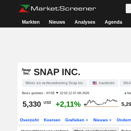
Markten
Nieuws
Analyses
Agenda
SNAP INC.
Winst- en verliesrekening Snap Inc.
Aandelen
SNA
Beurs gesloten -
NYSE
22:02:12 07-08-2026
Na
5,330
+2,11%
USD
5,2
Overzicht
Koersen
Grafieken
Nieuws
Onder