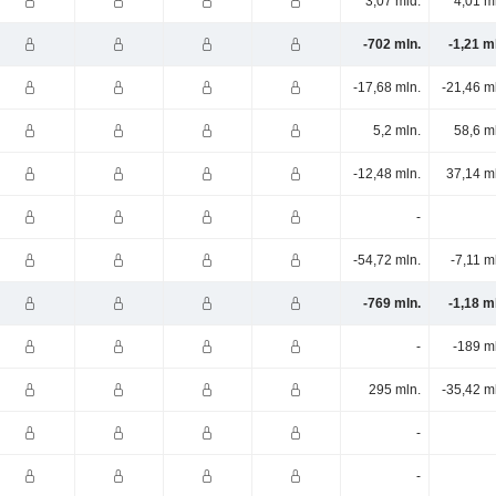
3,07 mld.
4,01 m
-702 mln.
-1,21 m
-17,68 mln.
-21,46 m
5,2 mln.
58,6 m
-12,48 mln.
37,14 m
-
-54,72 mln.
-7,11 m
-769 mln.
-1,18 m
-
-189 m
295 mln.
-35,42 m
-
-