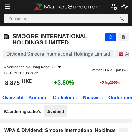
SMOORE INTERNATIONAL HOLDINGS LIMITED
8,875
$
+3,80%
SMOORE INTERNATIONAL
HOLDINGS LIMITED
Dividend Smoore International Holdings Limited
Aa
Vertraagde tijd
Hong Kong S.E.
Verschil t.o.v. 1 jan (%)
08:12:50 10-08-2026
HKD
+3,80%
8,875
-25,48%
Overzicht
Koersen
Grafieken
Nieuws
Ondernem
Waarderingsratio's
Dividend
WPA & Dividend: Smoore International Holdings