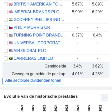
BRITISH AMERICAN TOBACCO P.L.C.
5,67%
5,89%
IMPERIAL BRANDS PLC
5,99%
6,29%
GODFREY PHILLIPS INDIA LIMITED
-
-
PHILIP MORRIS CR
-
-
TURNING POINT BRANDS, INC.
0,37%
0,4%
UNIVERSAL CORPORATION
-
-
AIR GLOBAL PLC
-
-
CARRERAS LIMITED
-
-
Gemiddelde
3,4%
3,62%
Gewogen gemiddelde per kap.
4,01%
4,23%
Alle sectorale dividenden tonen
Evolutie van de historische prestaties