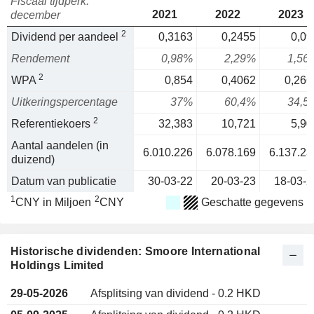
Fiscaal tijdperk:
2021
2022
2023
december
2
Dividend per aandeel
0,3163
0,2455
0,09
Rendement
0,98%
2,29%
1,56
2
WPA
0,854
0,4062
0,266
Uitkeringspercentage
37%
60,4%
34,5
2
Referentiekoers
32,383
10,721
5,90
Aantal aandelen (in
6.010.226
6.078.169
6.137.23
duizend)
Datum van publicatie
30-03-22
20-03-23
18-03-2
1
2
CNY in Miljoen
CNY
Geschatte gegevens
Historische dividenden: Smoore International
Holdings Limited
29-05-2026
Afsplitsing van dividend - 0.2 HKD