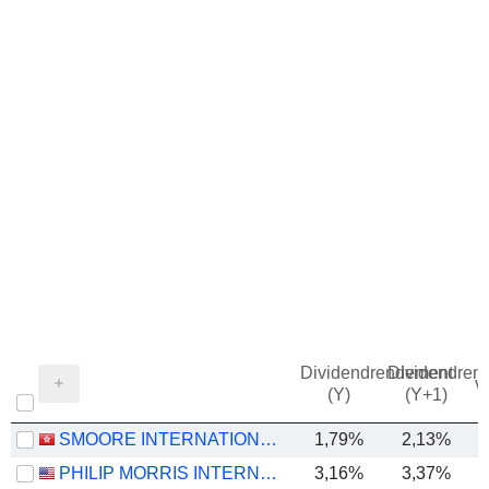
Dividendrendement
Dividendren
v
(Y)
(Y+1)
SMOORE INTERNATIONAL HOLDINGS LIMITED
1,79%
2,13%
PHILIP MORRIS INTERNATIONAL, INC.
3,16%
3,37%