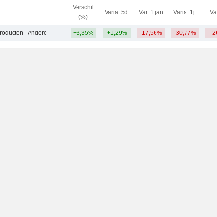
Verschil
Varia. 5d.
Var. 1 jan
Varia. 1j.
Var
(%)
roducten - Andere
+3,35%
+1,29%
-17,56%
-30,77%
-2