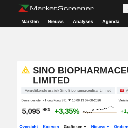
Markten
Nieuws
Analyses
Agenda
SINO BIOPHARMACE
LIMITED
Vergelijkende grafiek Sino Biopharmaceutical Limited
A
Beurs gesloten -
Hong Kong S.E.
10:08:13 07-08-2026
Variat
5,095
+3,35%
HKD
+1
Overzicht
Koersen
Grafieken
Nieuws
Onder