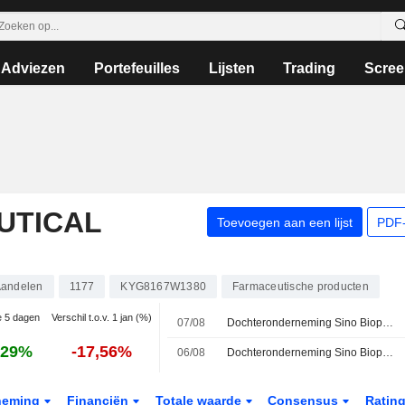
Adviezen
Portefeuilles
Lijsten
Trading
Scree
UTICAL
Toevoegen aan een lijst
PDF-
andelen
1177
KYG8167W1380
Farmaceutische producten
ie 5 dagen
Verschil t.o.v. 1 jan (%)
07/08
Dochteronderneming Sino Biopharma krijgt Chinese goedkeuring voor longkankermedicijn
,29%
-17,56%
06/08
Dochteronderneming Sino Biopharm krijgt groen licht voor ontstekingsremmende pijnstiller in China
neming
Financiën
Totale waarde
Consensus
Ratin