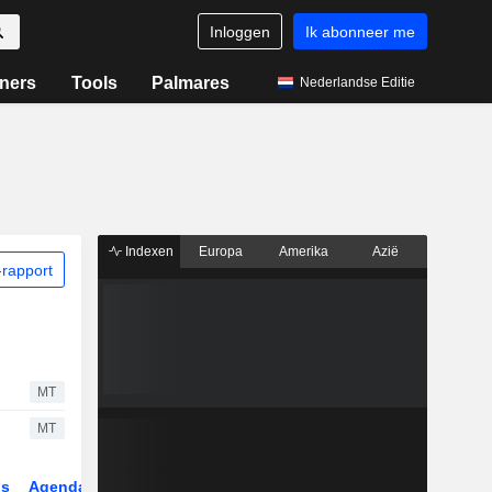
Inloggen
Ik abonneer me
ners
Tools
Palmares
Nederlandse Editie
Indexen
Europa
Amerika
Azië
rapport
MT
MT
gs
Agenda
Sector
Derivaten
ETF's