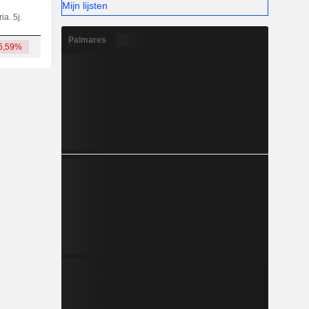
Mijn lijsten
ia. 5j.
Kap.
KT
MT
LT
Palmares
6,59%
11,56 mld.