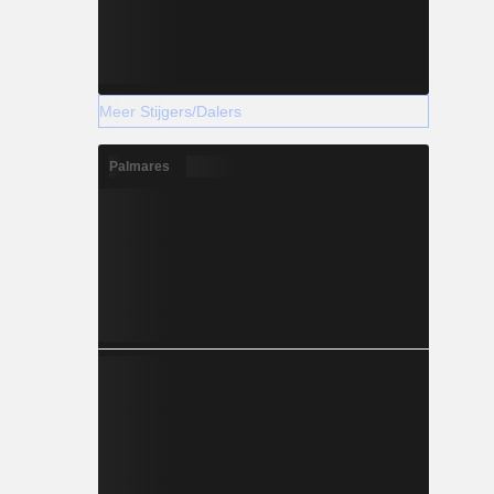
Meer Stijgers/Dalers
Palmares