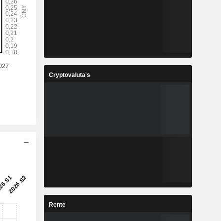
3
0,5165
%
0,44%
6
0,0839
%
-4,27%
6
2,275
Cryptovaluta's
%
11,74%
5
0,2716
%
10,62%
7
17.805.327
-
-
Rente