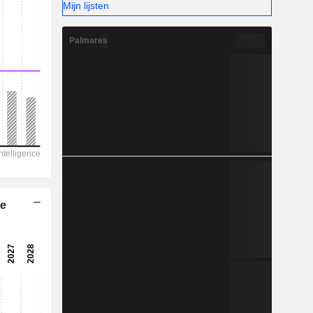
Mijn lijsten
10,42%
-
Palmares
he