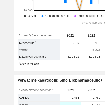
2021
2022
Fiscaal tijdperk: december
1
Nettoschuld
-3.107
-1.915
Variatie
-
38,36%
Datum van publicatie
31-03-22
31-03-23
1
CNY in Miljoen
Verwachte kasstroom: Sino Biopharmaceutical 
2021
2022
Fiscaal tijdperk: december
1
CAPEX
1.561
1.760
Variatie
-
12,73%