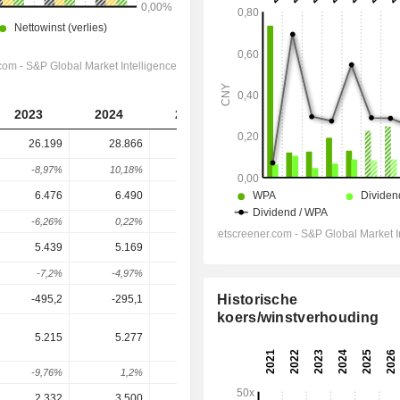
2023
2024
2025
2026
2027
26.199
28.866
31.834
36.294
39.193
-8,97%
10,18%
10,28%
14,01%
7,99%
6.476
6.490
7.431
9.605
10.033
-6,26%
0,22%
14,5%
29,26%
4,45%
5.439
5.169
6.219
8.474
8.891
-7,2%
-4,97%
20,32%
36,25%
4,92%
Historische
-495,2
-295,1
-278,3
-337,6
-335,6
koers/winstverhouding
5.215
5.277
6.943
9.002
9.484
-9,76%
1,2%
31,57%
29,65%
5,35%
2.332
3.500
2.343
3.987
4.343