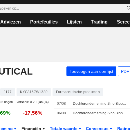
Adviezen
Portefeuilles
Lijsten
Trading
Scree
UTICAL
Toevoegen aan een lijst
PDF-
1177
KYG8167W1380
Farmaceutische producten
ie 5 dagen
Verschil t.o.v. 1 jan (%)
07/08
Dochteronderneming Sino Biopharma krijgt Chinese goedkeuring voor longkankermedicijn
,69%
-17,56%
06/08
Dochteronderneming Sino Biopharm krijgt groen licht voor ontstekingsremmende pijnstiller in China
neming
Financiën
Totale waarde
Consensus
Ratin