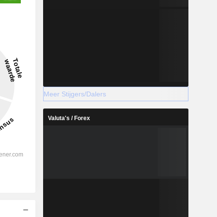
8.749
7,72%
-
Meer Stijgers/Dalers
2028
Valuta's / Forex
%
25,41%
%
22,64%
%
23,85%
%
11,11%
%
20,27%