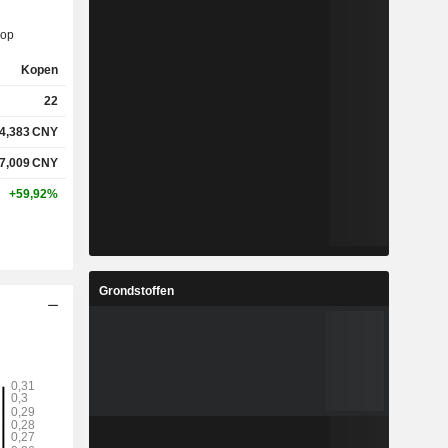
%
182,45%
op
Kopen
22
%
6,18%
4,383
CNY
%
11,91%
7,009
CNY
+59,92%
-
-
-
-
Grondstoffen
%
3,29%
%
12,93%
%
16,21%