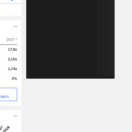
2027 *
17,9x
2,15x
1,74x
2%
atio's