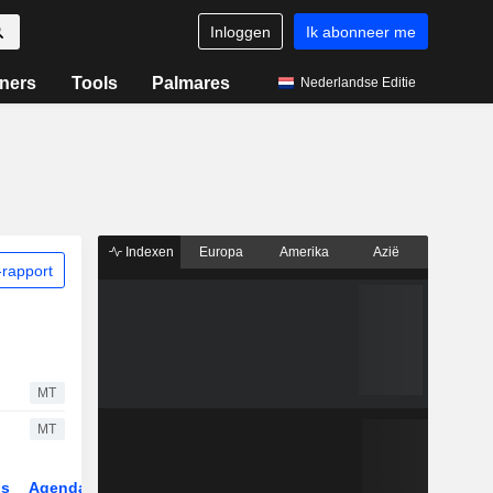
Inloggen
Ik abonneer me
ners
Tools
Palmares
Nederlandse Editie
Indexen
Europa
Amerika
Azië
rapport
MT
MT
gs
Agenda
Sector
Derivaten
ETF's