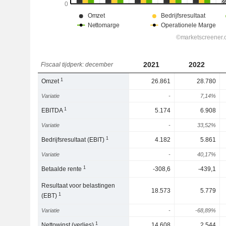
2021
2022
Fiscaal tijdperk: december
1
Omzet
26.861
28.780
Variatie
-
7,14%
1
EBITDA
5.174
6.908
Variatie
-
33,52%
1
Bedrijfsresultaat (EBIT)
4.182
5.861
Variatie
-
40,17%
1
Betaalde rente
-308,6
-439,1
Resultaat voor belastingen
18.573
5.779
1
(EBT)
Variatie
-
-68,89%
1
Nettowinst (verlies)
14.608
2.544