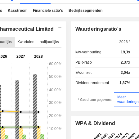
ns
Kasstroom
Financiële ratio's
Bedrijfssegmenten
pharmaceutical Limited
Waarderingsratio's
aarlijks
Kwartalen
halfjaarlijks
2026 *
k/w-verhouding
19,3x
PBR-ratio
2,37x
EV/omzet
2,04x
Dividendrendement
1,87%
Meer
* Geschatte gegevens
waarderingsr
WPA & Dividend