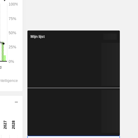
Mijn lijst
2028
43.154
10,11%
10.964
9,28%
9.769
9,88%
-307,6
10.294
8,54%
4.795