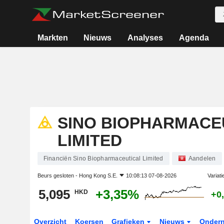
Markten
Nieuws
Analyses
Agenda
SINO BIOPHARMACE
LIMITED
Financiën Sino Biopharmaceutical Limited
Aandelen
Beurs gesloten -
Hong Kong S.E.
10:08:13 07-08-2026
Variat
5,095
+3,35%
HKD
+0
Overzicht
Koersen
Grafieken
Nieuws
Onder