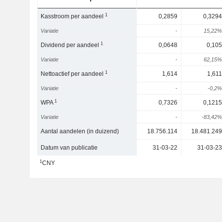
1
Kasstroom per aandeel
0,2859
0,3294
Variatie
-
15,22%
1
Dividend per aandeel
0,0648
0,105
Variatie
-
62,15%
1
Nettoactief per aandeel
1,614
1,611
Variatie
-
-0,2%
1
WPA
0,7326
0,1215
Variatie
-
-83,42%
Aantal aandelen (in duizend)
18.756.114
18.481.249
Datum van publicatie
31-03-22
31-03-23
1
CNY