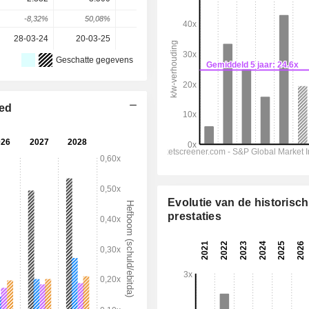
-8,32%
50,08%
-33,04%
70,15%
8,92%
28-03-24
20-03-25
26-03-26
-
-
Geschatte gegevens
ted
Evolutie van de historisc
prestaties