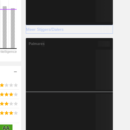
Meer Stijgers/Dalers
2028
Palmares
-16.994
-69,43%
-
2028
1.418
AA
8,34%