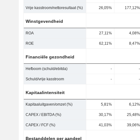
Vrije kasstroom/nettoresultaat (%)
26,05%
177,12%
Winstgevendheid
ROA
27,11%
4,08%
ROE
62,11%
8,47%
Financiële gezondheid
Hefboom (schuld/ebitda)
-
-
Schuld/vrije kasstroom
-
-
Kapitaalintensiteit
Kapitaaluitgaven/omzet (%)
5,81%
6,12%
CAPEX / EBITDA (%)
30,17%
25,48%
CAPEX / FCF (%)
41,03%
39,06%
Bestanddelen per aandeel