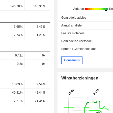
146,78%
110,31%
345,74%
179,93%
187,02
Verkoop
Ko
Gemiddeld advies
Aantal analisten
3,65%
5,43%
6,42%
5,89%
6,07
Laatste slotkoers
7,74%
11,21%
14,5%
12,19%
11,99
Gemiddelde koersdoel
Spread / Gemiddelde doel
0,42x
0x
0,51x
-
Consensus
0,8x
0x
0,47x
-
Winstherzieningen
10,09%
9,54%
3,74%
3,54%
3,34
40,81%
42,44%
16,01%
13,37%
13,05
77,21%
71,34%
14,69%
17,89%
16,11