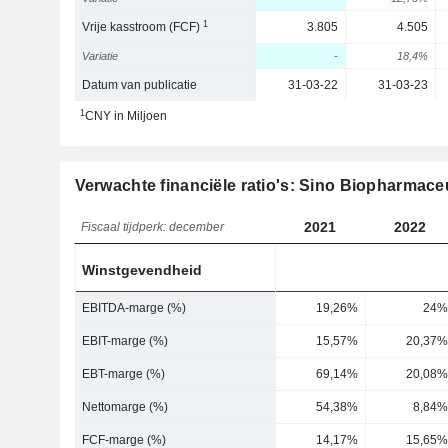
1
Vrije kasstroom (FCF)
3.805
4.505
Variatie
-
18,4%
Datum van publicatie
31-03-22
31-03-23
1
CNY in Miljoen
Verwachte financiële ratio's: Sino Biopharmaceu
2021
2022
Fiscaal tijdperk: december
Winstgevendheid
EBITDA-marge (%)
19,26%
24%
EBIT-marge (%)
15,57%
20,37%
EBT-marge (%)
69,14%
20,08%
Nettomarge (%)
54,38%
8,84%
FCF-marge (%)
14,17%
15,65%