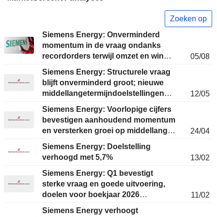
Zoeken op
Siemens Energy: Onverminderd
momentum in de vraag ondanks
recordorders terwijl omzet en winst
05/08
stijgen
Siemens Energy: Structurele vraag
blijft onverminderd groot; nieuwe
middellangetermijndoelstellingen
12/05
verwacht bij Q4-resultaten
Siemens Energy: Voorlopige cijfers
bevestigen aanhoudend momentum
en versterken groei op middellange
24/04
termijn; doelstellingen voor
Siemens Energy: Doelstelling
boekjaar 2026 verhoogd
verhoogd met 5,7%
13/02
Siemens Energy: Q1 bevestigt
sterke vraag en goede uitvoering,
doelen voor boekjaar 2026
11/02
herbevestigd
Siemens Energy verhoogt