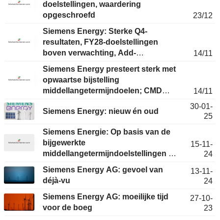
doelstellingen, waardering
opgeschroefd
23/12
Siemens Energy: Sterke Q4-
resultaten, FY28-doelstellingen
boven verwachting, Add-
14/11
beoordeling bevestigd voor de CMD
Siemens Energy presteert sterk met
opwaartse bijstelling
middellangetermijndoelen; CMD
14/11
vormt volgende positieve impuls
30-01-
Siemens Energy: nieuw én oud
25
Siemens Energie: Op basis van de
bijgewerkte
15-11-
middellangetermijndoelstellingen is
24
het advies gewijzigd van Verkopen
Siemens Energy AG: gevoel van
13-11-
naar Verminderen
déjà-vu
24
Siemens Energy AG: moeilijke tijd
27-10-
voor de boeg
23