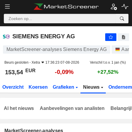
SIEMENS ENERGY AG
153,54
€
-0,09%
SIEMENS ENERGY AG
MarketScreener-analyses Siemens Energy AG
Aand
Beurs gesloten -
Xetra
17:36:23 07-08-2026
Verschil t.o.v. 1 jan (%)
EUR
-0,09%
153,54
+27,52%
Overzicht
Koersen
Grafieken
Nieuws
Ondernem
Al het nieuws
Aanbevelingen van analisten
Belangrij
MarketScreener-analyses