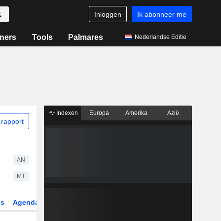
Inloggen
Ik abonneer me
ners
Tools
Palmares
Nederlandse Editie
Indexen
Europa
Amerika
Azië
rapport
AN
MT
gs
Agenda
Sector
Derivaten
ETF's