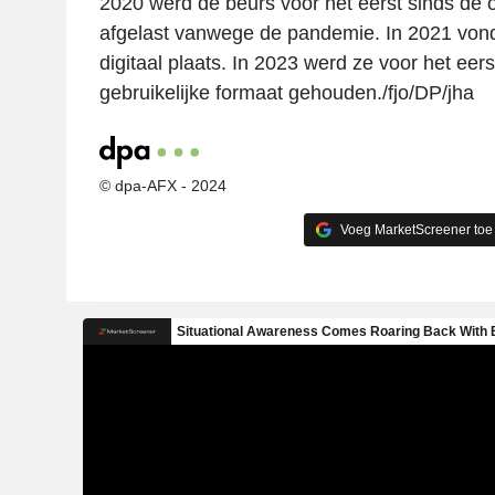
2020 werd de beurs voor het eerst sinds de o
afgelast vanwege de pandemie. In 2021 vond
digitaal plaats. In 2023 werd ze voor het eers
gebruikelijke formaat gehouden./fjo/DP/jha
© dpa-AFX - 2024
Voeg MarketScreener toe