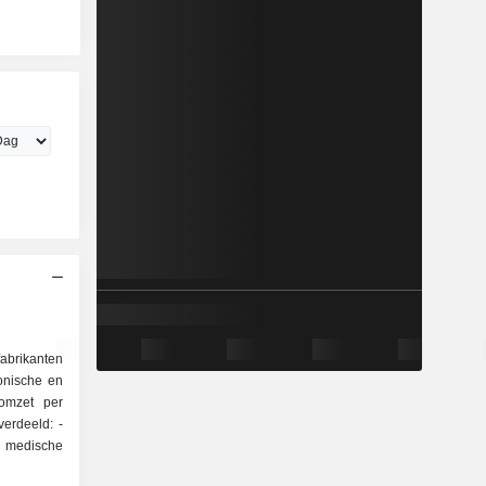
abrikanten
onische en
 omzet per
erdeeld: -
 medische