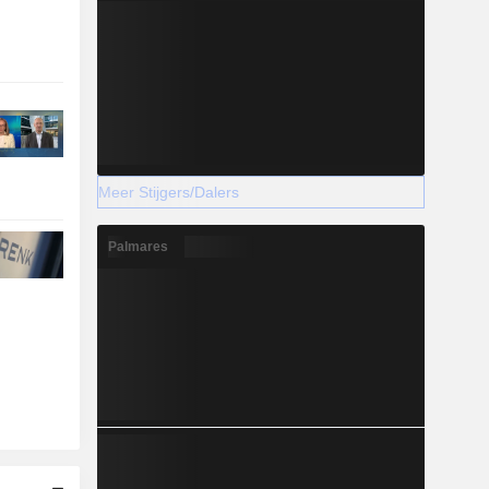
Meer Stijgers/Dalers
Palmares