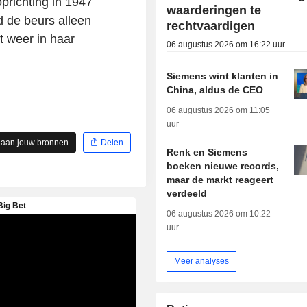
prichting in 1947
waarderingen te
 de beurs alleen
rechtvaardigen
t weer in haar
06 augustus 2026 om 16:22 uur
Siemens wint klanten in
China, aldus de CEO
06 augustus 2026 om 11:05
uur
 aan jouw bronnen
Delen
Renk en Siemens
boeken nieuwe records,
maar de markt reageert
verdeeld
06 augustus 2026 om 10:22
uur
Meer analyses