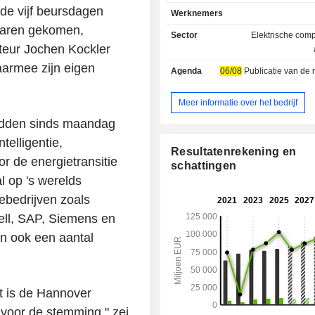
laboratoriumdiagnost
 de vijf beursdagen
Werknemers
gehoorapparaatsystemen, enz.; - intelligente
waren gekomen,
oplossingen voor gebouwen en infr
Sector
Elektrische com
(28,7%): oplossingen voor energie
cteur Jochen Kockler
producten voor klimaattechniek (ver
daarmee zijn eigen
Agenda
06/08
Publicatie van de resultat
ventilatie- en airconditionings
beveiligingssystemen voor 
(branddetectie- en beveiligings
Meer informatie over het bedrijf
vuurleidingssystemen, toegang, vid
adden sinds maandag
en inbraakdetectie, enz.), t
telligentie,
gebouwbeheersystemen, enz.; - industriële
Resultatenrekening en
digitale apparatuur (22,1%): geauto
or de energietransitie
schattingen
productie, assemblage, lo
l op 's werelds
monitoringsystemen, e
iebedrijven zoals
mobiliteitsoplossingen en -systeme
spoorvoertuigen, automatiseringssys
ell, SAP, Siemens en
het spoor, elektrificatiesystemen voor
n ook een aantal
digitale en cloud-gebaseerde oploss
De rest van de omzet (3,8%) betref
activiteiten op financiële activiteite
financiering van apparatuur en 
t is de Hannover
financieel advies, enz.). De geografische
 voor de stemming," zei
verdeling van de omzet is als volgt