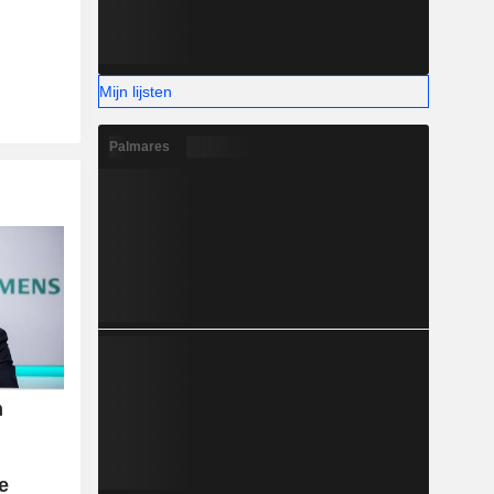
est van
den-Oosten
ika (4,6%),
%).
Mijn lijsten
Palmares
m
e