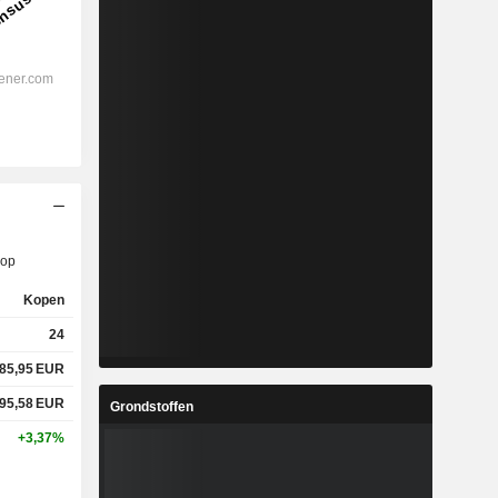
op
Kopen
24
85,95
EUR
95,58
EUR
Grondstoffen
+3,37%