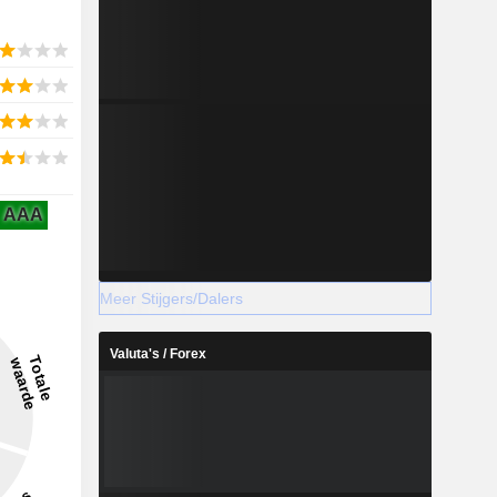
AAA
Meer Stijgers/Dalers
Valuta's / Forex