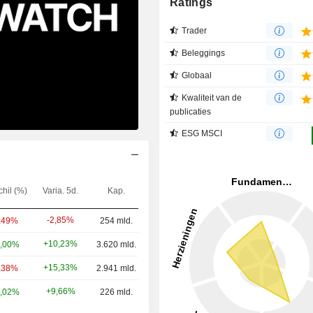
Ratings
Trader
Beleggings
Globaal
Kwaliteit van de
publicaties
ESG MSCI
chil (%)
Varia. 5d.
Kap.
-2,85%
,49%
254 mld.
+10,23%
,00%
3.620 mld.
+15,33%
,38%
2.941 mld.
+9,66%
,02%
226 mld.