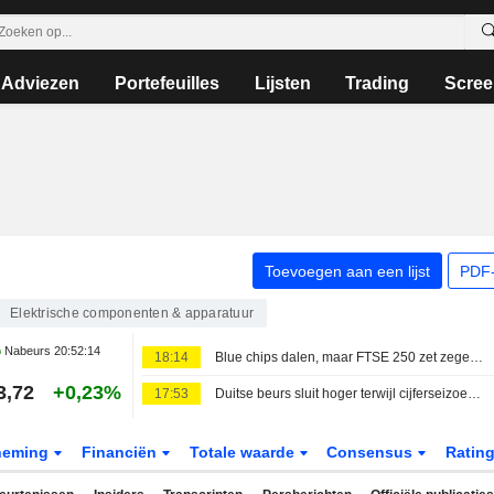
Adviezen
Portefeuilles
Lijsten
Trading
Scree
Toevoegen aan een lijst
PDF-
Elektrische componenten & apparatuur
Nabeurs
20:52:14
18:14
Blue chips dalen, maar FTSE 250 zet zegereeks voort
3,72
+0,23%
17:53
Duitse beurs sluit hoger terwijl cijferseizoen op stoom blijft
neming
Financiën
Totale waarde
Consensus
Ratin