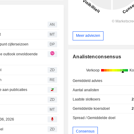
AN
t
MT
Meer adviezen
punt cijferseizoen
DP
de outlook onvoldoende
Analistenconsensus
andeel
ZD
Verkoop
Ko
n
RE
Gemiddeld advies
e aan publicaties
Aantal analisten
Laatste slotkoers
2
ZD
Gemiddelde koersdoel
2
MT
Spread / Gemiddelde doel
 06, 2026
eel
ZD
Consensus