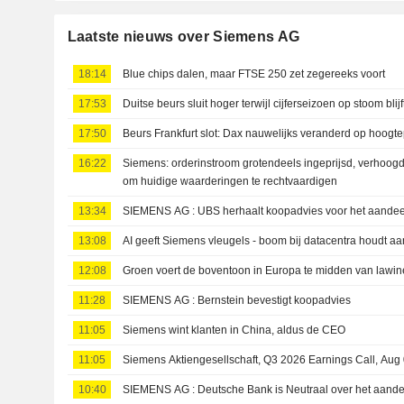
Laatste nieuws over Siemens AG
18:14
Blue chips dalen, maar FTSE 250 zet zegereeks voort
17:53
Duitse beurs sluit hoger terwijl cijferseizoen op stoom blijf
17:50
Beurs Frankfurt slot: Dax nauwelijks veranderd op hoogte
16:22
Siemens: orderinstroom grotendeels ingeprijsd, verhoog
om huidige waarderingen te rechtvaardigen
13:34
SIEMENS AG : UBS herhaalt koopadvies voor het a
13:08
AI geeft Siemens vleugels - boom bij datacentra houdt aa
12:08
Groen voert de boventoon in Europa te midden van lawin
11:28
SIEMENS AG : Bernstein bevestigt koopadvies
11:05
Siemens wint klanten in China, aldus de CEO
11:05
Siemens Aktiengesellschaft, Q3 2026 Earnings Call, Aug
10:40
SIEMENS AG : Deutsche Bank is Neutraal over het aand