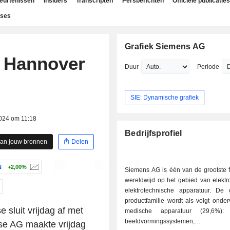
beurtenissen
Insiders
Transcripten
Persberichten
Officiële publicaties
yses
Grafiek Siemens AG
p Hannover
Duur
Periode
SIE: Dynamische grafiek
024 om 11:18
Bedrijfsprofiel
aan jouw bronnen
Delen
N
+2,00%
Siemens AG is één van de grootste f
wereldwijd op het gebied van elektr
elektrotechnische apparatuur. De
productfamilie wordt als volgt onderv
luit vrijdag af met
medische apparatuur (29,6%):
beeldvormingssystemen,
se AG maakte vrijdag