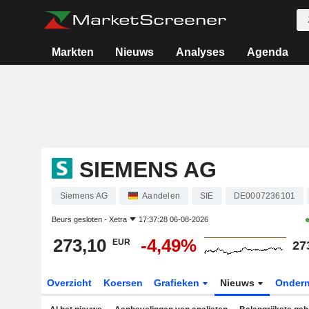
Markten
Nieuws
Analyses
Agenda
SIEMENS AG
Siemens AG
Aandelen
SIE
DE0007236101
Beurs gesloten -
Xetra
17:37:28 06-08-2026
273,10
-4,49%
EUR
27
Overzicht
Koersen
Grafieken
Nieuws
Onder