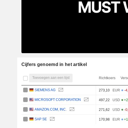
Cijfers genoemd in het artikel
Toevoegen aan een lijst
Richtkoers
Vers
SIEMENS AG
273,10
EUR
-4
MICROSOFT CORPORATION
497,22
USD
+2
AMAZON.COM, INC.
271,62
USD
-0
SAP SE
170,98
EUR
+1