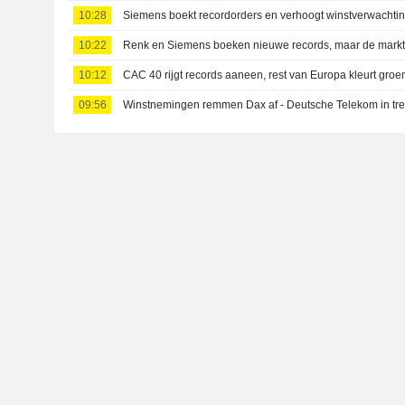
10:28
Siemens boekt recordorders en verhoogt winstverwachti
10:22
Renk en Siemens boeken nieuwe records, maar de markt
10:12
CAC 40 rijgt records aaneen, rest van Europa kleurt groe
09:56
Winstnemingen remmen Dax af - Deutsche Telekom in trek