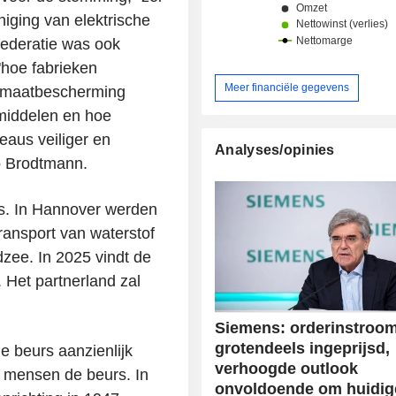
(14,8%), Europa-Gemeneb
niging van elektrische
Onafhankelijke Staten-Afrika-Mid
sfederatie was ook
(32%), Verenigde Staten (28%), Amer
"hoe fabrieken
China (9,1%), Azië en Australië (11,5
Meer financiële gegevens
limaatbescherming
middelen en hoe
aus veiliger en
Analyses/opinies
lo Brodtmann.
s. In Hannover werden
ransport van waterstof
zee. In 2025 vindt de
. Het partnerland zal
Siemens: orderinstroo
grotendeels ingeprijsd,
e beurs aanzienlijk
verhoogde outlook
 mensen de beurs. In
onvoldoende om huidig