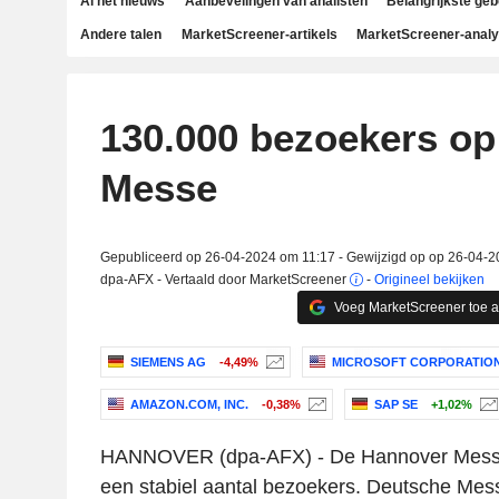
Al het nieuws
Aanbevelingen van analisten
Belangrijkste ge
Andere talen
MarketScreener-artikels
MarketScreener-anal
130.000 bezoekers o
Messe
Gepubliceerd op 26-04-2024 om 11:17 - Gewijzigd op op 26-04-2
dpa-AFX - Vertaald door MarketScreener
-
Origineel bekijken
Voeg MarketScreener toe 
SIEMENS AG
-4,49%
MICROSOFT CORPORATIO
AMAZON.COM, INC.
-0,38%
SAP SE
+1,02%
HANNOVER (dpa-AFX) - De Hannover Messe s
een stabiel aantal bezoekers. Deutsche Mes