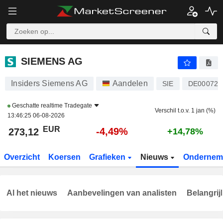
SIEMENS AG
273,12
€
-4,49%
SIEMENS AG
Insiders Siemens AG
Aandelen
SIE
DE000723
Geschatte realtime
Tradegate
Verschil t.o.v. 1 jan (%)
13:46:25 06-08-2026
EUR
-4,49%
273,12
+14,78%
Overzicht
Koersen
Grafieken
Nieuws
Ondernem
Al het nieuws
Aanbevelingen van analisten
Belangrij