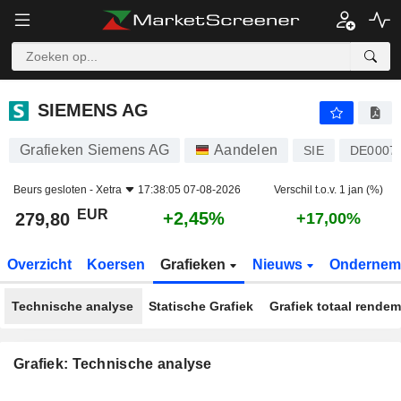
SIEMENS AG
279,80
€
+2,45%
SIEMENS AG
Grafieken Siemens AG
Aandelen
SIE
DE0007
Beurs gesloten -
Xetra
17:38:05 07-08-2026
Verschil t.o.v. 1 jan (%)
EUR
+2,45%
279,80
+17,00%
Overzicht
Koersen
Grafieken
Nieuws
Ondernem
Technische analyse
Statische Grafiek
Grafiek totaal rende
Grafiek: Technische analyse