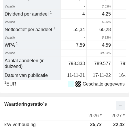
Variatie
-
2,53%
2
1
Dividend per aandeel
4
4,25
Variatie
-
6,25%
1
1
Nettoactief per aandeel
55,34
60,28
Variatie
-
8,93%
1
WPA
7,59
4,59
Variatie
-
-39,53%
1
Aantal aandelen (in
798.333
789.577
791
duizend)
Datum van publicatie
11-11-21
17-11-22
16-1
1
EUR
Geschatte gegevens
Waarderingsratio's
2026 *
2027 *
k/w-verhouding
25,7x
22,4x