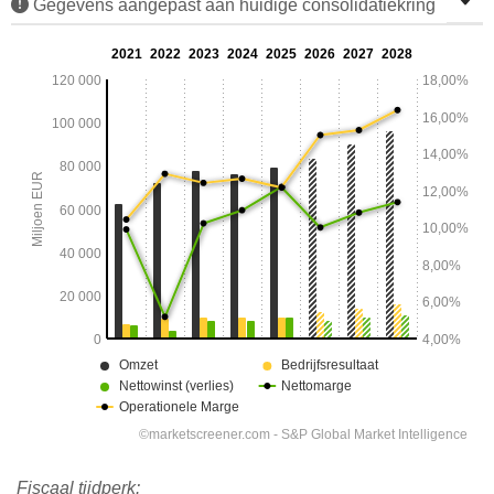
Gegevens aangepast aan huidige consolidatiekring
Fiscaal tijdperk: