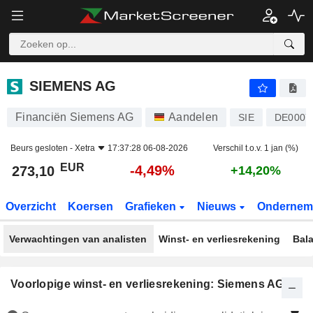
SIEMENS AG
273,10
€
-4,49%
SIEMENS AG
Financiën Siemens AG
Aandelen
SIE
DE0007
Beurs gesloten -
Xetra
17:37:28 06-08-2026
Verschil t.o.v. 1 jan (%)
EUR
-4,49%
273,10
+14,20%
Overzicht
Koersen
Grafieken
Nieuws
Ondernem
Verwachtingen van analisten
Winst- en verliesrekening
Bal
Voorlopige winst- en verliesrekening: Siemens AG