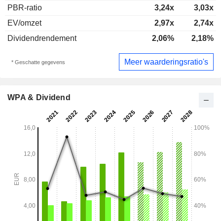
PBR-ratio
3,24x
3,03x
EV/omzet
2,97x
2,74x
Dividendrendement
2,06%
2,18%
Meer waarderingsratio's
* Geschatte gegevens
WPA & Dividend