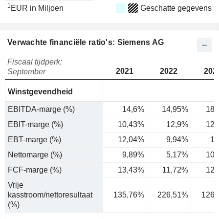
1
EUR in Miljoen
Geschatte gegevens
Verwachte financiële ratio's: Siemens AG
Fiscaal tijdperk:
2021
2022
202
September
Winstgevendheid
EBITDA-marge (%)
14,6%
14,95%
18,
EBIT-marge (%)
10,43%
12,9%
12,
EBT-marge (%)
12,04%
9,94%
14
Nettomarge (%)
9,89%
5,17%
10,
FCF-marge (%)
13,43%
11,72%
12,
Vrije
kasstroom/nettoresultaat
135,76%
226,51%
126,
(%)