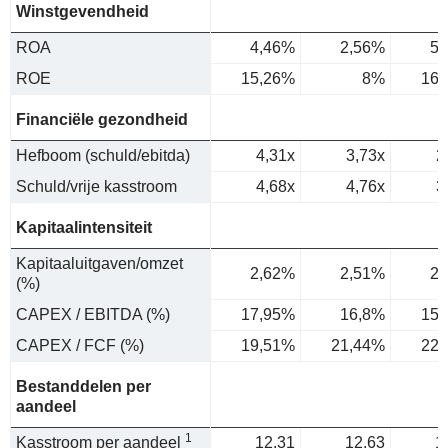
Winstgevendheid
ROA
4,46%
2,56%
5,
ROE
15,26%
8%
16,
Financiële gezondheid
Hefboom (schuld/ebitda)
4,31x
3,73x
2
Schuld/vrije kasstroom
4,68x
4,76x
3
Kapitaalintensiteit
Kapitaaluitgaven/omzet
2,62%
2,51%
2,
(%)
CAPEX / EBITDA (%)
17,95%
16,8%
15,
CAPEX / FCF (%)
19,51%
21,44%
22,
Bestanddelen per
aandeel
1
Kasstroom per aandeel
12,31
12,63
1