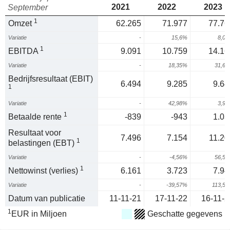
2021
2022
2023
September
1
Omzet
62.265
71.977
77.76
Variatie
-
15,6%
8,0
1
EBITDA
9.091
10.759
14.16
Variatie
-
18,35%
31,6
Bedrijfsresultaat (EBIT)
6.494
9.285
9.64
1
Variatie
-
42,98%
3,9
1
Betaalde rente
-839
-943
1.03
Resultaat voor
7.496
7.154
11.20
1
belastingen (EBT)
Variatie
-
-4,56%
56,5
1
Nettowinst (verlies)
6.161
3.723
7.94
Variatie
-
-39,57%
113,5
Datum van publicatie
11-11-21
17-11-22
16-11-2
1
EUR in Miljoen
Geschatte gegevens