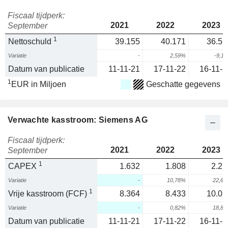
Fiscaal tijdperk:
2021
2022
2023
September
1
Nettoschuld
39.155
40.171
36.51
Variatie
-
2,59%
-9,1
Datum van publicatie
11-11-21
17-11-22
16-11-2
1
EUR in Miljoen
Geschatte gegevens
Verwachte kasstroom: Siemens AG
Fiscaal tijdperk:
2021
2022
2023
September
1
CAPEX
1.632
1.808
2.21
Variatie
-
10,78%
22,6
1
Vrije kasstroom (FCF)
8.364
8.433
10.02
Variatie
-
0,82%
18,8
Datum van publicatie
11-11-21
17-11-22
16-11-2