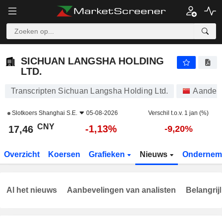
SICHUAN LANGSHA HOLDING LTD.
17,46
¥
-1,13%
SICHUAN LANGSHA HOLDING
LTD.
Transcripten Sichuan Langsha Holding Ltd.
Aandel
Slotkoers
Shanghai S.E.
05-08-2026
Verschil t.o.v. 1 jan (%)
CNY
-1,13%
17,46
-9,20%
Overzicht
Koersen
Grafieken
Nieuws
Ondernem
Al het nieuws
Aanbevelingen van analisten
Belangrij