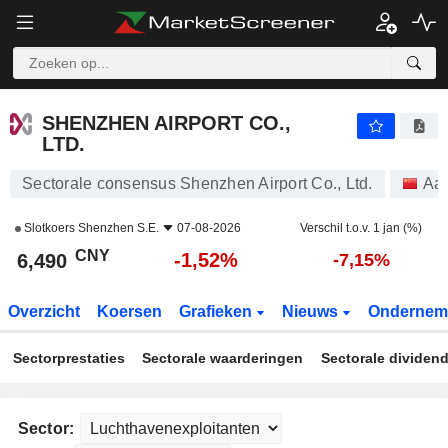
SHENZHEN AIRPORT CO., LTD.
6,490
¥
-1,52%
SHENZHEN AIRPORT CO.,
LTD.
Sectorale consensus Shenzhen Airport Co., Ltd.
Aa
Slotkoers
Shenzhen S.E.
07-08-2026
Verschil t.o.v. 1 jan (%)
CNY
-1,52%
6,490
-7,15%
Overzicht
Koersen
Grafieken
Nieuws
Ondernem
Sectorprestaties
Sectorale waarderingen
Sectorale dividen
Sector: