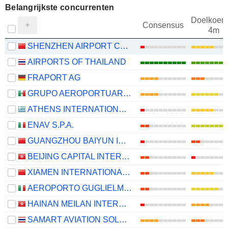
Belangrijkste concurrenten
Doelkoers
Consensus
4m
SHENZHEN AIRPORT CO., LTD.
AIRPORTS OF THAILAND
FRAPORT AG
GRUPO AEROPORTUARIO DEL CENTRO NORTE, S.A.B. DE C.V.
ATHENS INTERNATIONAL AIRPORT AE
ENAV S.P.A.
GUANGZHOU BAIYUN INTERNATIONAL AIRPORT COMPANY LIMITED
BEIJING CAPITAL INTERNATIONAL AIRPORT COMPANY LIMITED
XIAMEN INTERNATIONAL AIRPORT CO.,LTD
AEROPORTO GUGLIELMO MARCONI DI BOLOGNA S.P.A.
HAINAN MEILAN INTERNATIONAL AIRPORT COMPANY LIMITED
SAMART AVIATION SOLUTIONS