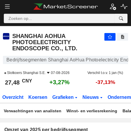
SHANGHAI AOHUA PHOTOELECTRICITY ENDOSCOPE CO., LTD.
27,48
¥
+3,27%
SHANGHAI AOHUA
PHOTOELECTRICITY
ENDOSCOPE CO., LTD.
Bedrijfssegmenten Shanghai AoHua Photoelectricity Endo
Slotkoers
Shanghai S.E.
07-08-2026
Verschil t.o.v. 1 jan (%)
CNY
+3,27%
27,48
-37,13%
Overzicht
Koersen
Grafieken
Nieuws
Ondernem
Verwachtingen van analisten
Winst- en verliesrekening
Bal
Omzet van 2025 per bedrijfssegment