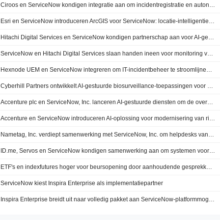
Ciroos en ServiceNow kondigen integratie aan om incidentregistratie en autonoom onderzoek te verbinden
Esri en ServiceNow introduceren ArcGIS voor ServiceNow: locatie-intelligentie in dagelijkse bedrijfsprocessen
Hitachi Digital Services en ServiceNow kondigen partnerschap aan voor AI-gestuurde monitoring van bedrijfskritische infrastructuur
ServiceNow en Hitachi Digital Services slaan handen ineen voor monitoring van bedrijfskritische infrastructuur
Hexnode UEM en ServiceNow integreren om IT-incidentbeheer te stroomlijnen en de efficiëntie van de dienstverlening te verhogen
Cyberhill Partners ontwikkelt AI-gestuurde biosurveillance-toepassingen voor het ministerie van Oorlog op het ServiceNow AI-platform
Accenture plc en ServiceNow, Inc. lanceren AI-gestuurde diensten om de overstap van verouderde risicoplatforms naar agentic AI te versnellen
Accenture en ServiceNow introduceren AI-oplossing voor modernisering van risicoplatforms
Nametag, Inc. verdiept samenwerking met ServiceNow, Inc. om helpdesks van ondernemingen te beschermen tegen aanvallen via identiteitsnabootsing
ID.me, Servos en ServiceNow kondigen samenwerking aan om systemen voor gezondheidszorg en sociale diensten van staten te moderniseren met een geïntegreerd platform
ETF's en indexfutures hoger voor beursopening door aanhoudende gesprekken tussen VS en Iran
ServiceNow kiest Inspira Enterprise als implementatiepartner
Inspira Enterprise breidt uit naar volledig pakket aan ServiceNow-platformmogelijkheden