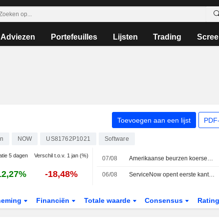
Adviezen
Portefeuilles
Lijsten
Trading
Scree
Toevoegen aan een lijst
PDF-
n
NOW
US81762P1021
Software
atie 5 dagen
Verschil t.o.v. 1 jan (%)
07/08
Amerikaanse beurzen koersen af op hogere opening na onverwachte daling werkgelegenheid
12,27%
-18,48%
06/08
ServiceNow opent eerste kantoor in Brazilië en breidt academische partnerschappen uit voor regionaal AI-talent
neming
Financiën
Totale waarde
Consensus
Ratin