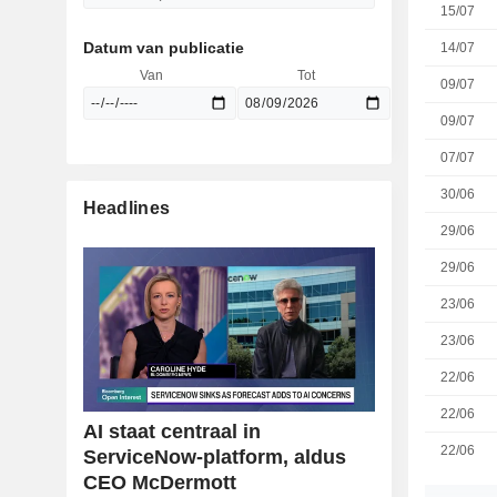
15/07
Datum van publicatie
14/07
Van
Tot
09/07
09/07
07/07
30/06
Headlines
29/06
29/06
23/06
23/06
22/06
22/06
AI staat centraal in
22/06
ServiceNow-platform, aldus
CEO McDermott