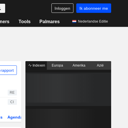
Inloggen
Ik abonneer me
ners
Tools
Palmares
Nederlandse Editie
Indexen
Europa
Amerika
Azië
rapport
RE
CI
gs
Agenda
Sector
Derivaten
ETF's