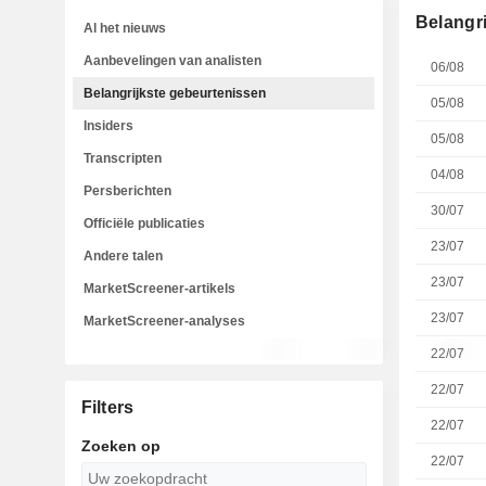
Belangr
Al het nieuws
Aanbevelingen van analisten
06/08
Belangrijkste gebeurtenissen
05/08
Insiders
05/08
Transcripten
04/08
Persberichten
30/07
Officiële publicaties
23/07
Andere talen
23/07
MarketScreener-artikels
23/07
MarketScreener-analyses
22/07
22/07
Filters
22/07
Zoeken op
22/07