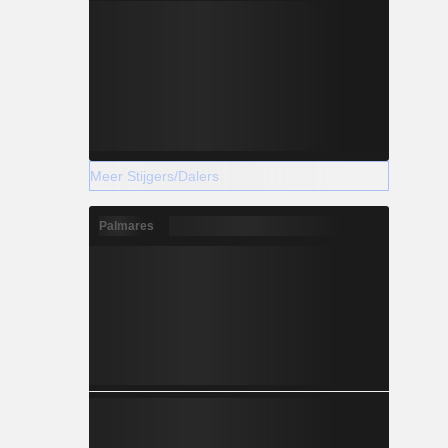
Meer Stijgers/Dalers
Palmares