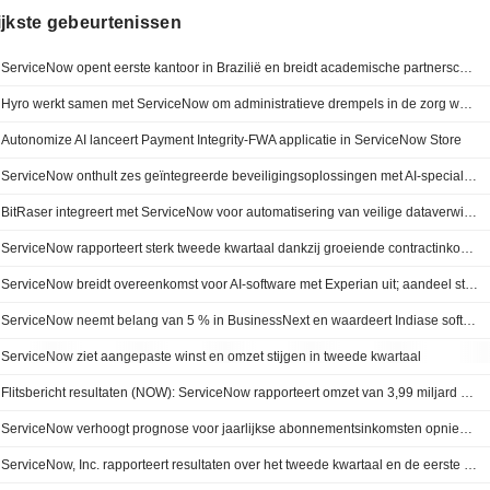
ijkste gebeurtenissen
ServiceNow opent eerste kantoor in Brazilië en breidt academische partnerschappen uit voor regionaal AI-talent
Hyro werkt samen met ServiceNow om administratieve drempels in de zorg weg te nemen via agentic AI en workflowautomatisering
Autonomize AI lanceert Payment Integrity-FWA applicatie in ServiceNow Store
ServiceNow onthult zes geïntegreerde beveiligingsoplossingen met AI-specialisten voor een preventieve, AI-native cyberdefensie
BitRaser integreert met ServiceNow voor automatisering van veilige dataverwijdering op IT-assets
ServiceNow rapporteert sterk tweede kwartaal dankzij groeiende contractinkomsten, aldus RBC Capital Markets
ServiceNow breidt overeenkomst voor AI-software met Experian uit; aandeel stijgt voorbeurs
ServiceNow neemt belang van 5 % in BusinessNext en waardeert Indiase softwareontwikkelaar op 700 miljoen dollar
ServiceNow ziet aangepaste winst en omzet stijgen in tweede kwartaal
Flitsbericht resultaten (NOW): ServiceNow rapporteert omzet van 3,99 miljard dollar in het tweede kwartaal, tegenover een FactSet-consensus van 3,93 miljard dollar
ServiceNow verhoogt prognose voor jaarlijkse abonnementsinkomsten opnieuw door vraag naar AI
ServiceNow, Inc. rapporteert resultaten over het tweede kwartaal en de eerste zes maanden eindigend op 30 juni 2026