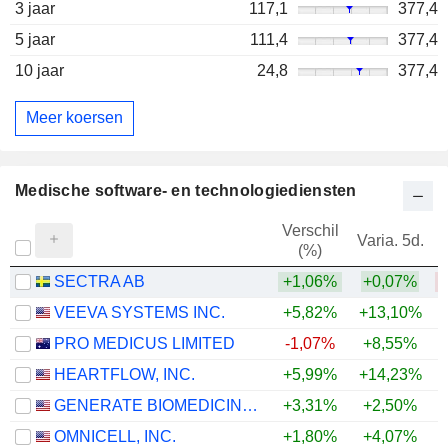
3 jaar
117,1
377,4
5 jaar
111,4
377,4
10 jaar
24,8
377,4
Meer koersen
Medische software- en technologiediensten
Verschil
Varia. 5d.
V
(%)
SECTRA AB
+1,06%
+0,07%
VEEVA SYSTEMS INC.
+5,82%
+13,10%
PRO MEDICUS LIMITED
-1,07%
+8,55%
HEARTFLOW, INC.
+5,99%
+14,23%
GENERATE BIOMEDICINES, INC.
+3,31%
+2,50%
OMNICELL, INC.
+1,80%
+4,07%
+