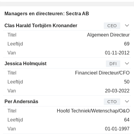
Managers en directeuren: Sectra AB
Bedrijfsleider
Titel
Leeftijd
Van
Clas Harald Torbjörn Kronander
CEO
Algemeen Directeur
69
01-11-2012
Jessica Holmquist
DFI
Financieel Directeur/CFO
50
20-03-2022
Per Andersnäs
CTO
Hoofd Techniek/Wetenschap/O&O
64
01-01-1997