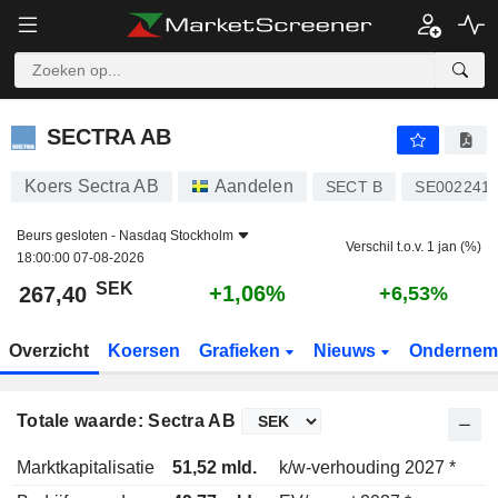
SECTRA AB
267,40
kr
+1,06%
SECTRA AB
Koers Sectra AB
Aandelen
SECT B
SE002241
Beurs gesloten -
Nasdaq Stockholm
Verschil t.o.v. 1 jan (%)
18:00:00 07-08-2026
SEK
+1,06%
267,40
+6,53%
Overzicht
Koersen
Grafieken
Nieuws
Ondernem
Totale waarde: Sectra AB
Marktkapitalisatie
51,52 mld.
k/w-verhouding 2027 *