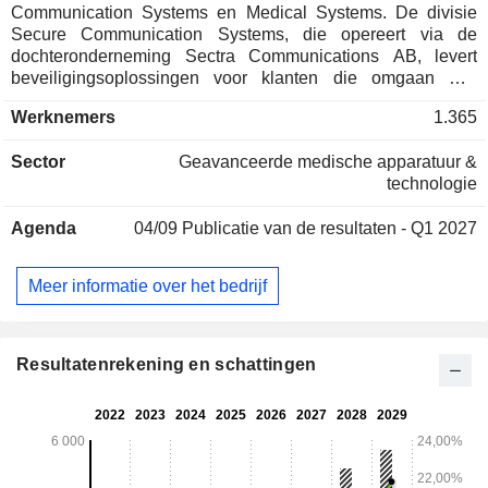
Communication Systems en Medical Systems. De divisie
Secure Communication Systems, die opereert via de
dochteronderneming Sectra Communications AB, levert
beveiligingsoplossingen voor klanten die omgaan met
geheime informatie, zoals overheidsinstanties,
Werknemers
1.365
defensiedepartementen en kritieke maatschappelijke
functies in heel Europa. De divisie Medical Systems, die
Sector
Geavanceerde medische apparatuur &
opereert via dochteronderneming Sectra Imtec AB, biedt IT-
technologie
oplossingen, softwarelicenties, service- en
upgradeovereenkomsten, online diensten, adviesdiensten
Agenda
04/09
Publicatie van de resultaten - Q1 2027
en trainingen voor openbare en particuliere zorgverleners.
Het bedrijf heeft kantoren in 12 landen en werkt wereldwijd
via partners. Op 30 april 2012 had het bedrijf zes directe
Meer informatie over het bedrijf
dochterondernemingen in volledig eigendom en 13 indirecte
dochterondernemingen in volledig eigendom.
Resultatenrekening en schattingen