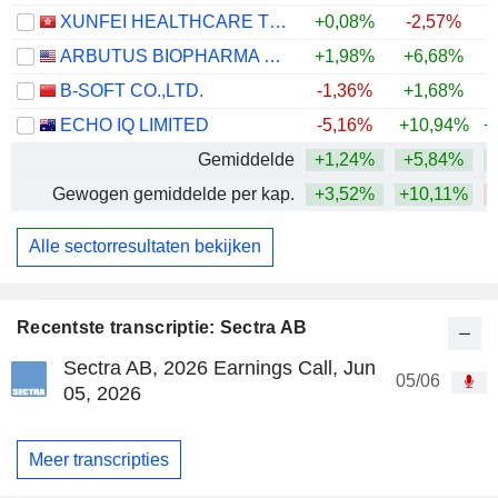
XUNFEI HEALTHCARE TECHNOLOGY CO., LTD.
+0,08%
-2,57%
ARBUTUS BIOPHARMA CORPORATION
+1,98%
+6,68%
+
B-SOFT CO.,LTD.
-1,36%
+1,68%
ECHO IQ LIMITED
-5,16%
+10,94%
+
Gemiddelde
+1,24%
+5,84%
+
Gewogen gemiddelde per kap.
+3,52%
+10,11%
Alle sectorresultaten bekijken
Recentste transcriptie: Sectra AB
Sectra AB, 2026 Earnings Call, Jun
05/06
05, 2026
Meer transcripties