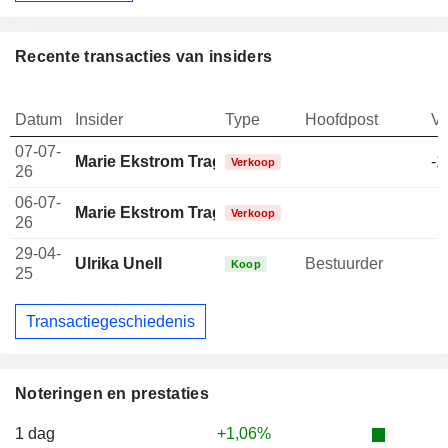
Recente transacties van insiders
Datum
Insider
Type
Hoofdpost
V
07-07-
Marie Ekstrom Tragardh
-1
Verkoop
26
06-07-
Marie Ekstrom Tragardh
-
Verkoop
26
29-04-
Ulrika Unell
Bestuurder
Koop
25
Transactiegeschiedenis
Noteringen en prestaties
1 dag
+1,06%