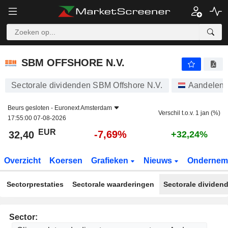
SBM OFFSHORE N.V.
32,40
€
-7,69%
SBM OFFSHORE N.V.
Sectorale dividenden SBM Offshore N.V.
Aandelen
Beurs gesloten -
Euronext Amsterdam
Verschil t.o.v. 1 jan (%)
17:55:00 07-08-2026
EUR
-7,69%
32,40
+32,24%
Overzicht
Koersen
Grafieken
Nieuws
Ondernem
Sectorprestaties
Sectorale waarderingen
Sectorale dividen
Sector: