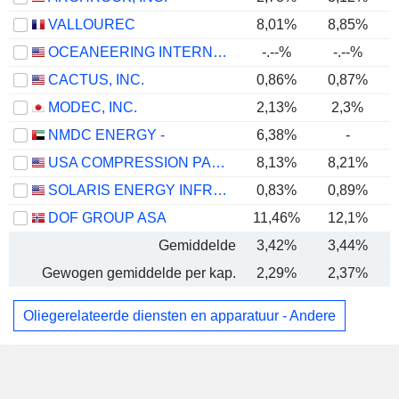
VALLOUREC
8,01%
8,85%
OCEANEERING INTERNATIONAL, INC.
-.--%
-.--%
CACTUS, INC.
0,86%
0,87%
MODEC, INC.
2,13%
2,3%
NMDC ENERGY -
6,38%
-
USA COMPRESSION PARTNERS, LP
8,13%
8,21%
SOLARIS ENERGY INFRASTRUCTURE, INC.
0,83%
0,89%
DOF GROUP ASA
11,46%
12,1%
Gemiddelde
3,42%
3,44%
Gewogen gemiddelde per kap.
2,29%
2,37%
Oliegerelateerde diensten en apparatuur - Andere