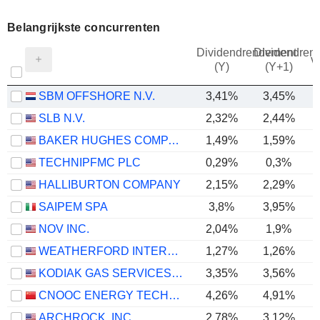
Belangrijkste concurrenten
Dividendrendement
Dividendren
v
(Y)
(Y+1)
SBM OFFSHORE N.V.
3,41%
3,45%
SLB N.V.
2,32%
2,44%
BAKER HUGHES COMPANY
1,49%
1,59%
TECHNIPFMC PLC
0,29%
0,3%
HALLIBURTON COMPANY
2,15%
2,29%
SAIPEM SPA
3,8%
3,95%
NOV INC.
2,04%
1,9%
WEATHERFORD INTERNATIONAL PLC
1,27%
1,26%
KODIAK GAS SERVICES, INC.
3,35%
3,56%
CNOOC ENERGY TECHNOLOGY & SERVICES LIMITED
4,26%
4,91%
ARCHROCK, INC.
2,78%
3,12%