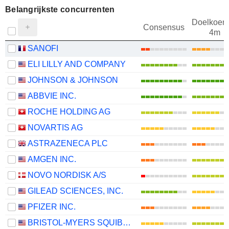
Belangrijkste concurrenten
Doelkoers
Consensus
4m
SANOFI
ELI LILLY AND COMPANY
JOHNSON & JOHNSON
ABBVIE INC.
ROCHE HOLDING AG
NOVARTIS AG
ASTRAZENECA PLC
AMGEN INC.
NOVO NORDISK A/S
GILEAD SCIENCES, INC.
PFIZER INC.
BRISTOL-MYERS SQUIBB COMPANY