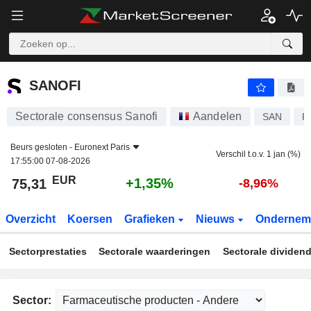
SANOFI
75,31
€
+1,35%
SANOFI
Sectorale consensus Sanofi
Aandelen
SAN
F
Beurs gesloten -
Euronext Paris
Verschil t.o.v. 1 jan (%)
17:55:00 07-08-2026
EUR
+1,35%
75,31
-8,96%
Overzicht
Koersen
Grafieken
Nieuws
Ondernem
Sectorprestaties
Sectorale waarderingen
Sectorale dividen
Sector: