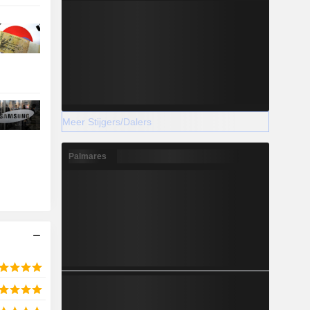
Meer Stijgers/Dalers
Palmares