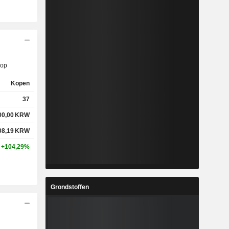
op
Kopen
37
00,00
KRW
08,19
KRW
+104,29%
Grondstoffen