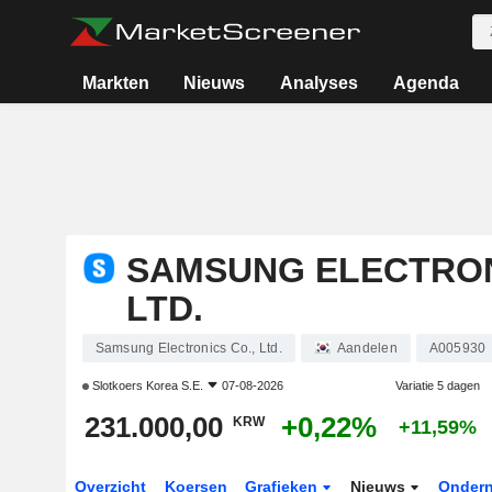
Markten
Nieuws
Analyses
Agenda
SAMSUNG ELECTRON
LTD.
Samsung Electronics Co., Ltd.
Aandelen
A005930
Slotkoers
Korea S.E.
07-08-2026
Variatie 5 dagen
231.000,00
+0,22%
KRW
+11,59%
Overzicht
Koersen
Grafieken
Nieuws
Onder