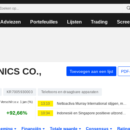
Adviezen
Portefeuilles
Lijsten
Trading
Scree
ICS CO.,
Toevoegen aan een lijst
PDF-
KR7005930003
Telefoons en draagbare apparaten
Verschil t.o.v. 1 jan (%)
13:10
Nettoactiva Murray International stijgen, maar prestaties blijven achter bij benchmark
+92,66%
10:34
Indonesië en Singapore positieve uitzonderingen op zwakkere Aziatische beurzen deze week
neming
Financiën
Totale waarde
Consensus
Ratin