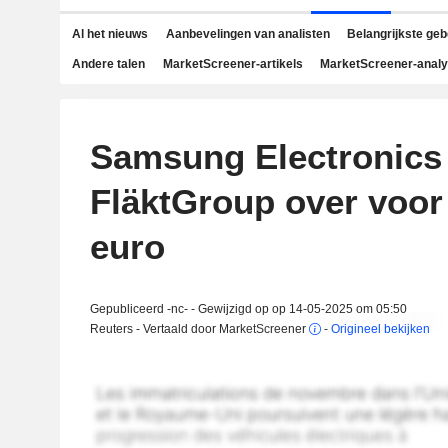
Al het nieuws
Aanbevelingen van analisten
Belangrijkste ge
Andere talen
MarketScreener-artikels
MarketScreener-anal
Samsung Electronics
FläktGroup over voor 
euro
Gepubliceerd -nc- - Gewijzigd op op 14-05-2025 om 05:50
Reuters - Vertaald door MarketScreener
-
Origineel bekijken