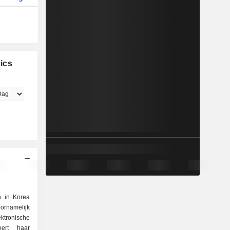
ics
n in Korea
ornamelijk
ktronische
ert haar