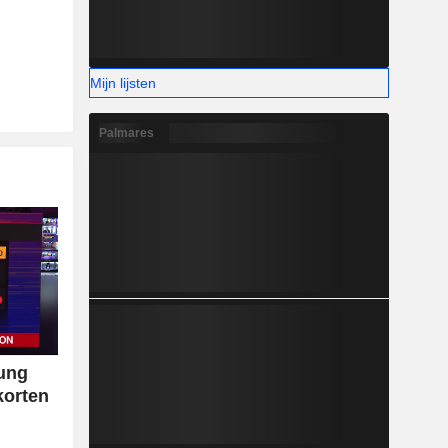
Mijn lijsten
Palmares
sung
korten