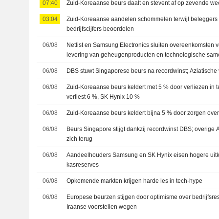
07:40
Zuid-Koreaanse beurs daalt en stevent af op zevende week
03:04
Zuid-Koreaanse aandelen schommelen terwijl belegger
bedrijfscijfers beoordelen
06/08
Netlist en Samsung Electronics sluiten overeenkomsten vo
levering van geheugenproducten en technologische sa
06/08
DBS stuwt Singaporese beurs na recordwinst; Aziatische v
06/08
Zuid-Koreaanse beurs keldert met 5 % door verliezen in
verliest 6 %, SK Hynix 10 %
06/08
Zuid-Koreaanse beurs keldert bijna 5 % door zorgen over 
06/08
Beurs Singapore stijgt dankzij recordwinst DBS; overige 
zich terug
06/08
Aandeelhouders Samsung en SK Hynix eisen hogere uitke
kasreserves
06/08
Opkomende markten krijgen harde les in tech-hype
06/08
Europese beurzen stijgen door optimisme over bedrijfsres
Iraanse voorstellen wegen