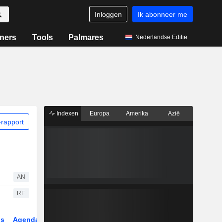
Inloggen
Ik abonneer me
ners
Tools
Palmares
Nederlandse Editie
Indexen
Europa
Amerika
Azië
rapport
AN
RE
gs
Agenda
Sector
ETF's