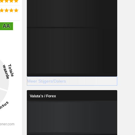
AA
Meer Stijgers/Dalers
Valuta's / Forex