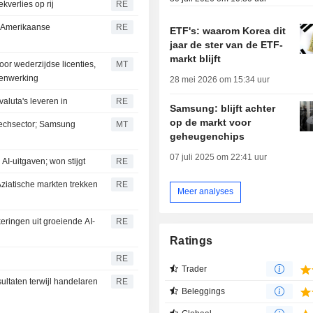
verlies op rij
RE
s Amerikaanse
RE
ETF's: waarom Korea dit
jaar de ster van de ETF-
markt blijft
or wederzijdse licenties,
MT
menwerking
28 mei 2026 om 15:34 uur
aluta's leveren in
RE
Samsung: blijft achter
op de markt voor
 techsector; Samsung
MT
geheugenchips
07 juli 2025 om 22:41 uur
AI-uitgaven; won stijgt
RE
Aziatische markten trekken
RE
Meer analyses
ringen uit groeiende AI-
RE
Ratings
RE
Trader
ultaten terwijl handelaren
RE
Beleggings