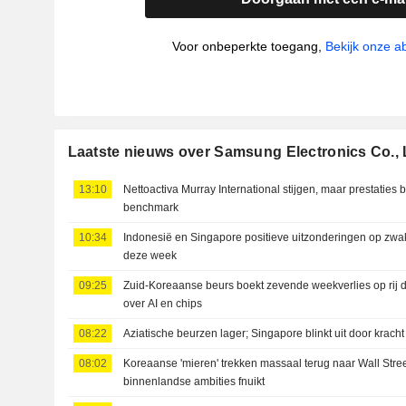
Voor onbeperkte toegang,
Bekijk onze 
Laatste nieuws over Samsung Electronics Co., 
13:10
Nettoactiva Murray International stijgen, maar prestaties bl
benchmark
10:34
Indonesië en Singapore positieve uitzonderingen op zwa
deze week
09:25
Zuid-Koreaanse beurs boekt zevende weekverlies op rij
over AI en chips
08:22
Aziatische beurzen lager; Singapore blinkt uit door kra
08:02
Koreaanse 'mieren' trekken massaal terug naar Wall Stre
binnenlandse ambities fnuikt