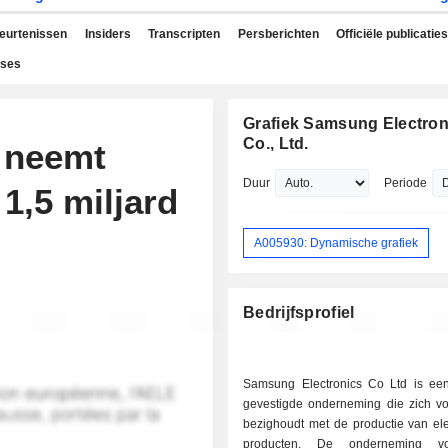
beurtenissen
Insiders
Transcripten
Persberichten
Officiële publicaties
yses
Grafiek Samsung Electron
Co., Ltd.
 neemt
Duur
Periode
1,5 miljard
A005930: Dynamische grafiek
Bedrijfsprofiel
Samsung Electronics Co Ltd is ee
gevestigde onderneming die zich vo
bezighoudt met de productie van ele
producten. De onderneming vo