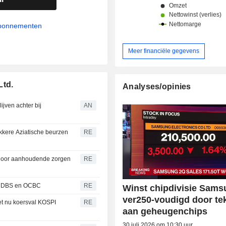
abonnementen
Meer financiële gegevens
Ltd.
Analyses/opinies
ijven achter bij
AN
kkere Aziatische beurzen
RE
 door aanhoudende zorgen
RE
cht DBS en OCBC
RE
Winst chipdivisie Sam
ver250-voudigd door te
et nu koersval KOSPI
RE
aan geheugenchips
30 juli 2026 om 10:30 uur