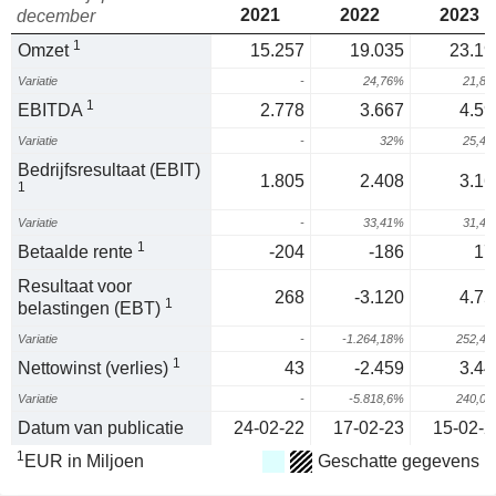
2021
2022
2023
december
1
Omzet
15.257
19.035
23.19
Variatie
-
24,76%
21,8
1
EBITDA
2.778
3.667
4.59
Variatie
-
32%
25,4
Bedrijfsresultaat (EBIT)
1.805
2.408
3.16
1
Variatie
-
33,41%
31,4
1
Betaalde rente
-204
-186
17
Resultaat voor
268
-3.120
4.75
1
belastingen (EBT)
Variatie
-
-1.264,18%
252,4
1
Nettowinst (verlies)
43
-2.459
3.44
Variatie
-
-5.818,6%
240,0
Datum van publicatie
24-02-22
17-02-23
15-02-2
1
EUR in Miljoen
Geschatte gegevens