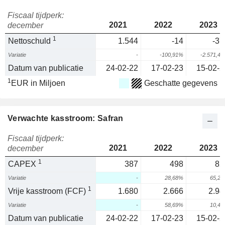
Fiscaal tijdperk:
2021
2022
2023
december
1
Nettoschuld
1.544
-14
-37
Variatie
-
-100,91%
-2.571,4
Datum van publicatie
24-02-22
17-02-23
15-02-2
1
EUR in Miljoen
Geschatte gegevens
Verwachte kasstroom: Safran
Fiscaal tijdperk:
2021
2022
2023
december
1
CAPEX
387
498
82
Variatie
-
28,68%
65,2
1
Vrije kasstroom (FCF)
1.680
2.666
2.94
Variatie
-
58,69%
10,4
Datum van publicatie
24-02-22
17-02-23
15-02-2