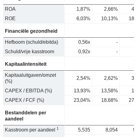
ROA
1,87%
2,66%
4,
ROE
6,03%
10,13%
18,
Financiële gezondheid
Hefboom (schuld/ebitda)
0,56x
-
Schuld/vrije kasstroom
0,92x
-
Kapitaalintensiteit
Kapitaaluitgaven/omzet
2,54%
2,62%
3,
(%)
CAPEX / EBITDA (%)
13,93%
13,58%
17
CAPEX / FCF (%)
23,04%
18,68%
27,
Bestanddelen per
aandeel
1
Kasstroom per aandeel
5,535
8,054
9