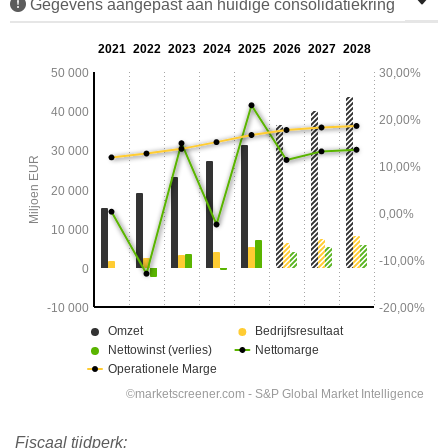
Gegevens aangepast aan huidige consolidatiekring
Fiscaal tijdperk: