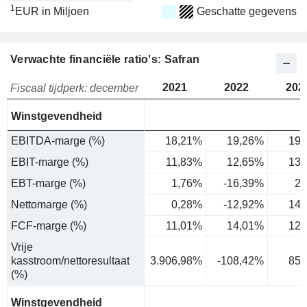
1
EUR in Miljoen
Geschatte gegevens
Verwachte financiële ratio's: Safran
2021
2022
202
Fiscaal tijdperk: december
Winstgevendheid
EBITDA-marge (%)
18,21%
19,26%
19,
EBIT-marge (%)
11,83%
12,65%
13,
EBT-marge (%)
1,76%
-16,39%
20
Nettomarge (%)
0,28%
-12,92%
14,
FCF-marge (%)
11,01%
14,01%
12,
Vrije
kasstroom/nettoresultaat
3.906,98%
-108,42%
85,
(%)
Winstgevendheid