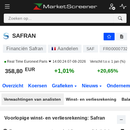
SAFRAN
358,80
€
+1,01%
SAFRAN
Financiën Safran
Aandelen
SAF
FR00000732
Real Time
Euronext Paris
14:00:24 07-08-2026
Verschil t.o.v. 1 jan (%)
EUR
+1,01%
358,80
+20,65%
Overzicht
Koersen
Grafieken
Nieuws
Ondernem
Verwachtingen van analisten
Winst- en verliesrekening
Bal
Voorlopige winst- en verliesrekening: Safran