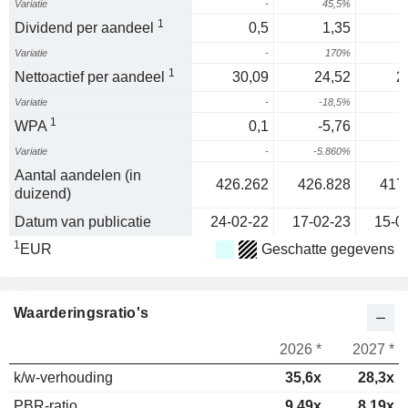
Variatie
-
45,5%
1
Dividend per aandeel
0,5
1,35
Variatie
-
170%
1
Nettoactief per aandeel
30,09
24,52
2
Variatie
-
-18,5%
1
WPA
0,1
-5,76
Variatie
-
-5.860%
2
Aantal aandelen (in
426.262
426.828
417
duizend)
Datum van publicatie
24-02-22
17-02-23
15-0
1
EUR
Geschatte gegevens
Waarderingsratio's
2026 *
2027 *
k/w-verhouding
35,6x
28,3x
PBR-ratio
9,49x
8,19x