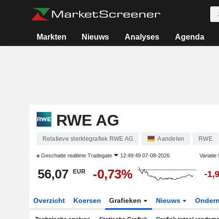
Markten
Nieuws
Analyses
Agenda
RWE AG
Relatieve sterktegrafiek RWE AG
Aandelen
RWE
Geschatte realtime
Tradegate
12:49:49 07-08-2026
Variatie
56,07
-0,73%
EUR
-1,
Overzicht
Koersen
Grafieken
Nieuws
Onder