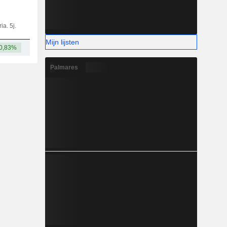
ia. 5j.
Kap.
KT
MT
LT
Mijn lijsten
0,83%
45,93 mld.
Palmares