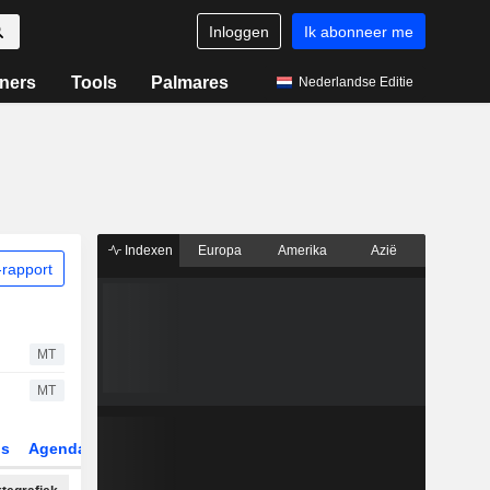
Inloggen
Ik abonneer me
ners
Tools
Palmares
Nederlandse Editie
Indexen
Europa
Amerika
Azië
rapport
MT
MT
gs
Agenda
Sector
Derivaten
ETF's