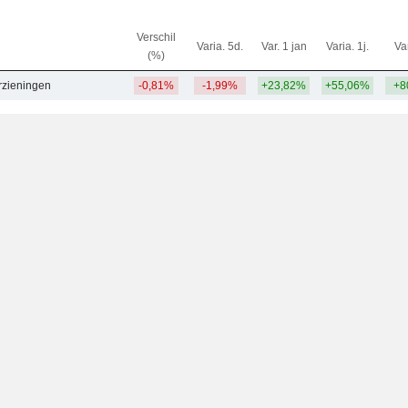
Verschil
Varia. 5d.
Var. 1 jan
Varia. 1j.
Var
(%)
rzieningen
-0,81%
-1,99%
+23,82%
+55,06%
+8