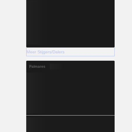
Meer Stijgers/Dalers
Palmares