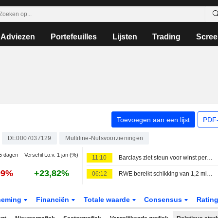
Adviezen
Portefeuilles
Lijsten
Trading
Scree
Toevoegen aan een lijst
PDF-
DE0007037129
Multiline-Nutsvoorzieningen
 5 dagen
Verschil t.o.v. 1 jan (%)
11:10
Barclays ziet steun voor winst per aandeel RWE na 'gunstige' Amerikaanse schikking van 1,2 miljard dollar
99%
+23,82%
06:12
RWE bereikt schikking van 1,2 miljard dollar over Amerikaanse offshore windprojecten
neming
Financiën
Totale waarde
Consensus
Ratin