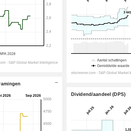
enramingen
Dividend/aandeel (DPS)