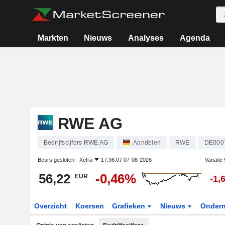
Markten
Nieuws
Analyses
Agenda
RWE AG
Bedrijfscijfers RWE AG
Aandelen
RWE
DE000
Beurs gesloten -
Xetra
17:36:07 07-08-2026
Variatie
56,22
-0,46%
EUR
-1,
Overzicht
Koersen
Grafieken
Nieuws
Onder