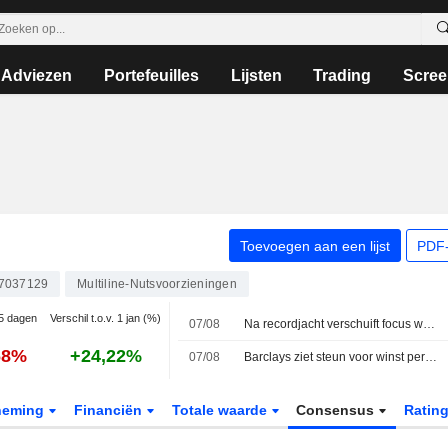
Adviezen
Portefeuilles
Lijsten
Trading
Scree
Toevoegen aan een lijst
PDF-
7037129
Multiline-Nutsvoorzieningen
 5 dagen
Verschil t.o.v. 1 jan (%)
07/08
Na recordjacht verschuift focus weer naar monetair beleid
68%
+24,22%
07/08
Barclays ziet steun voor winst per aandeel RWE na 'gunstige' Amerikaanse schikking van 1,2 miljard dollar
neming
Financiën
Totale waarde
Consensus
Ratin