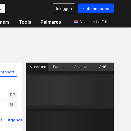
Inloggen
Ik abonneer me
ners
Tools
Palmares
Nederlandse Editie
Indexen
Europa
Amerika
Azië
rapport
DP
MT
gs
Agenda
Sector
Derivaten
ETF's