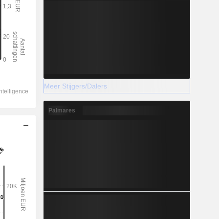
Meer Stijgers/Dalers
Palmares