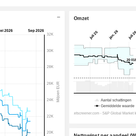
Omzet
Nettowinst per aandeel (