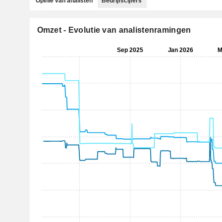
Opinie van analisten
Bedrijfscijfers
Omzet - Evolutie van analistenramingen