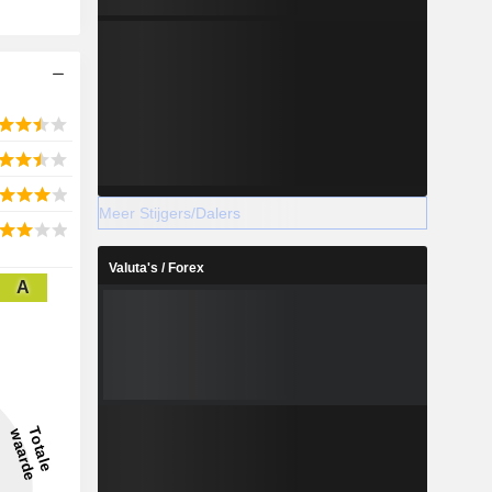
Meer Stijgers/Dalers
Valuta's / Forex
A