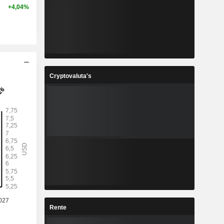
+4,04%
Cryptovaluta's
Rente