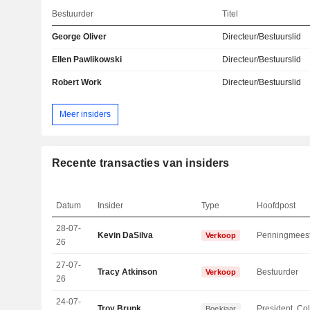
Bestuurder
Titel
George Oliver
Directeur/Bestuurslid
Ellen Pawlikowski
Directeur/Bestuurslid
Robert Work
Directeur/Bestuurslid
Meer insiders
Recente transacties van insiders
Datum
Insider
Type
Hoofdpost
28-07-
Kevin DaSilva
Penningmees
Verkoop
26
27-07-
Tracy Atkinson
Bestuurder
Verkoop
26
24-07-
Troy Brunk
Boekjaar