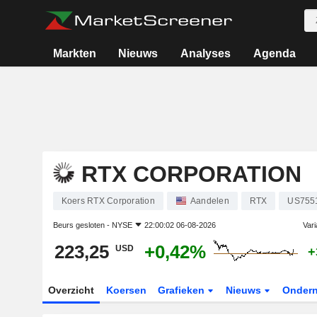
Markten
Nieuws
Analyses
Agenda
RTX CORPORATION
Koers RTX Corporation
Aandelen
RTX
US755
Beurs gesloten -
NYSE
22:00:02 06-08-2026
Vari
223,25
+0,42%
USD
+
Overzicht
Koersen
Grafieken
Nieuws
Onder