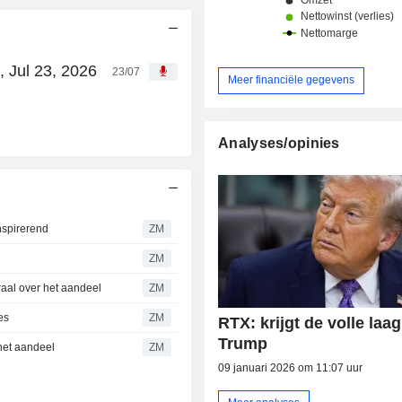
 Jul 23, 2026
23/07
Meer financiële gegevens
Analyses/opinies
nspirerend
ZM
ZM
al over het aandeel
ZM
es
ZM
RTX: krijgt de volle laa
Trump
et aandeel
ZM
09 januari 2026 om 11:07 uur