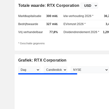
Totale waarde: RTX Corporation
Marktkapitalisatie
300 mld.
k/w-verhouding 2026 *
36,
Bedrijfswaarde
327 mld.
EV/omzet 2026 *
3,
Vrij verhandelbaar
77,8%
Dividendrendement 2026 *
1,2
* Geschatte gegevens
Grafiek: RTX Corporation