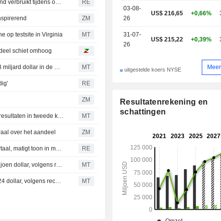
VS hebben 'vrijwel alle' precisieraketten voor lange afstand verbruikt tijdens oorlog met Iran, aldus bronnen
RE
03-08-
US$ 216,65
+0,66%
nspirerend
ZM
26
op testsite in Virginia
MT
31-07-
US$ 215,22
+0,39%
26
deel schiet omhoog
Meer
RTX-dochter Pratt & Whitney sleept contract van bijna 1,3 miljard dollar in de wacht voor F135-reserveonderdelen
MT
uitgestelde koers NYSE
ig'
RE
ZM
Resultatenrekening en
schattingen
General Dynamics verhoogt winstverwachting na sterke resultaten in tweede kwartaal
MT
al over het aandeel
ZM
Airbus optimistisch over leveringen na sterk tweede kwartaal, matigt toon in motorengeschil
RE
Insider bij RTX verkoopt aandelen ter waarde van 1,5 miljoen dollar, volgens recente SEC-melding
MT
Insider bij RTX verkoopt aandelen ter waarde van 500.424 dollar, volgens recente SEC-melding
MT