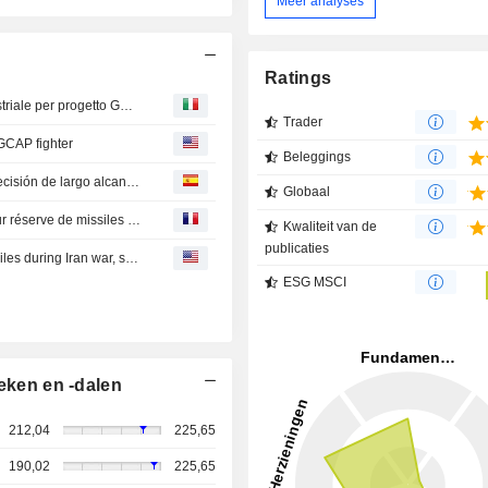
Meer analyses
Ratings
Giapponese Mitsubishi Electric avvierà produzione industriale per progetto GCAP
Trader
r GCAP fighter
Beleggings
EEUU ha usado "prácticamente todos" sus misiles de precisión de largo alcance: fuentes
Globaal
Les USA ont épuisé face à l'Iran une grande partie de leur réserve de missiles à longue portée-sources
Kwaliteit van de
publicaties
US has used 'virtually all' of its long-range precision missiles during Iran war, sources say
ESG MSCI
eken en -dalen
212,04
225,65
190,02
225,65