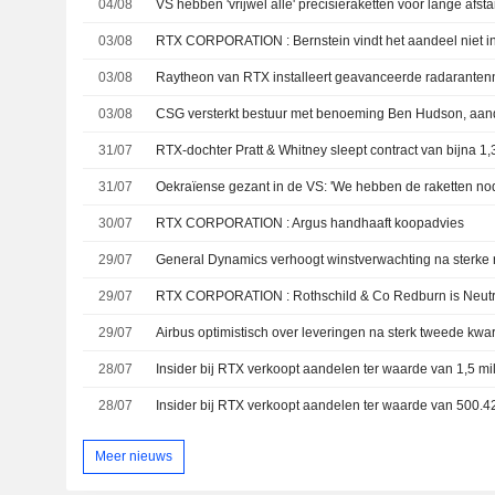
04/08
03/08
RTX CORPORATION : Bernstein vindt het aandeel niet i
03/08
Raytheon van RTX installeert geavanceerde radarantenne 
03/08
CSG versterkt bestuur met benoeming Ben Hudson, aan
31/07
31/07
Oekraïense gezant in de VS: 'We hebben de raketten nod
30/07
RTX CORPORATION : Argus handhaaft koopadvies
29/07
29/07
RTX CORPORATION : Rothschild & Co Redburn is Neutra
29/07
28/07
28/07
Meer nieuws