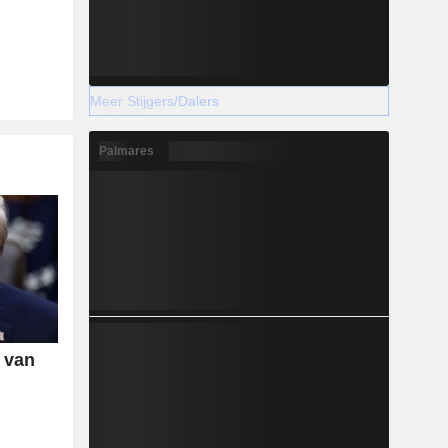
Meer Stijgers/Dalers
Palmares
g van