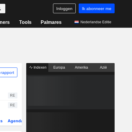
Inloggen
Ik abonneer me
ners
Tools
Palmares
Nederlandse Editie
Indexen
Europa
Amerika
Azië
rapport
RE
RE
gs
Agenda
Sector
Derivaten
ETF's