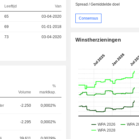
Spread / Gemiddelde doel
Leeftijd
Van
65
03-04-2020
Consensus
69
01-01-2018
73
03-04-2020
Winstherzieningen
%
Volume
marktkap.
ter
-2.250
0,0002%
-2.295
0,0002%
President, Collins Aerospace
39.611
0,0029%