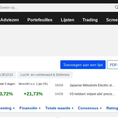
Adviezen
Portefeuilles
Lijsten
Trading
Scree
Toevoegen aan een lijst
PDF-
13E1010
Lucht- en ruimtevaart & Defensie
atie 5 dagen
Verschil t.o.v. 1 jan (%)
06/08
Japanse Mitsubishi Electric start industriële opbouw voor GCAP-gevechtsvliegtuig
3,72%
+21,73%
04/08
VS hebben 'vrijwel alle' precisieraketten voor lange afstand verbruikt tijdens oorlog met Iran, aldus bronnen
neming
Financiën
Totale waarde
Consensus
Ratin