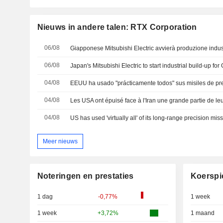
Nieuws in andere talen: RTX Corporation
06/08
06/08
Japan's Mitsubishi Electric to start industrial build-up fo
04/08
04/08
04/08
Meer nieuws
Noteringen en prestaties
Koerspi
1 dag
-0,77%
1 week
1 week
+3,72%
1 maand