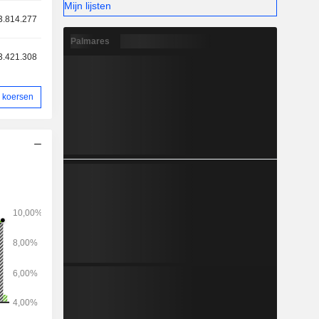
Mijn lijsten
3.814.277
Palmares
3.421.308
 koersen