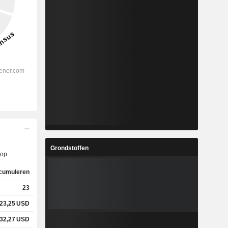
Grondstoffen
op
cumuleren
23
23,25
USD
32,27
USD