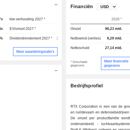
Financiën
7x
k/w-verhouding 2027 *
32,9x
2026 *
4x
EV/omzet 2027 *
3,14x
Omzet
96,23 mld.
9%
Dividendrendement 2027 *
1,38%
Nettowinst (verlies)
8,29 mld.
Nettoschuld
27,14 mld.
Meer waarderingsratio's
Meer financiële
* Geschatte
gegevens
gegevens
Bedrijfsprofiel
RTX Corporation is een van de groot
en ruimtevaart- en defensiebedrijven 
De omzet per productfamilie wordt
onderverdeeld: - luchtvaartsystemen (37,1%;
Pratt & Whitney): ontwerp en vervaa