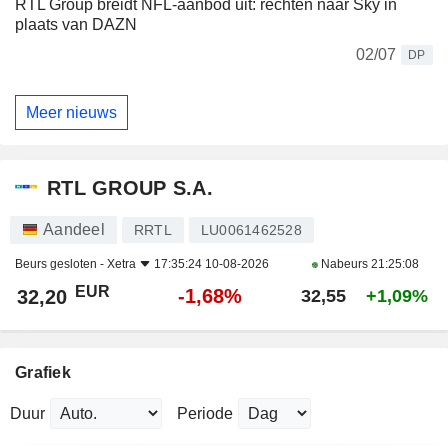
RTL Group breidt NFL-aanbod uit: rechten naar Sky in
plaats van DAZN
02/07
DP
Meer nieuws
RTL GROUP S.A.
Aandeel
RRTL
LU0061462528
Beurs gesloten -
Xetra
17:35:24 10-08-2026
Nabeurs
21:25:08
EUR
-1,68%
32,20
32,55
+1,09%
Grafiek
Duur
Periode