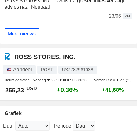
ROSS STORES, INC. : Wells Fargo Securities verlaagt
advies naar Neutraal
23/06
ZM
Meer nieuws
ROSS STORES, INC.
Aandeel
ROST
US7782961038
Beurs gesloten -
Nasdaq
22:00:00 07-08-2026
Verschil t.o.v. 1 jan (%)
USD
+0,36%
255,23
+41,68%
Grafiek
Duur
Periode