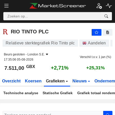
RIO TINTO PLC
7.511,00
p
+2,71%
RIO TINTO PLC
Relatieve sterktegrafiek Rio Tinto plc
Aandelen
Beurs gesloten -
London S.E.
Verschil t.o.v. 1 jan (%)
17:35:06 05-08-2026
GBX
+2,71%
7.511,00
+25,31%
Overzicht
Koersen
Grafieken
Nieuws
Ondernem
Technische analyse
Statische Grafiek
Grafiek totaal rende