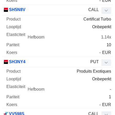
-
EUR
SH5N8V
CALL
Certificat Turbo
Onbeperkt
1.14x
10
-
EUR
SH3NY4
PUT
Produits Exotiques
Onbeperkt
-
1
-
EUR
VV598S
CALL