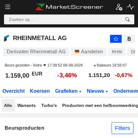
RHEINMETALL AG
1.159,00
€
-3,46%
RHEINMETALL AG
Derivaten Rheinmetall AG
Aandelen
RHM
DE
Beurs gesloten -
Xetra
17:38:52 06-08-2026
Nabeurs
18:56:07
EUR
-3,46%
1.159,00
1.151,20
-0,67%
Overzicht
Koersen
Grafieken
Nieuws
Ondernem
Alle
Warrants
Turbo's
Producten met een hefboomwerkin
Filters
Beursproducten