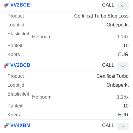
Afkorting
Type
Product
Looptijd
Elasticiteit
Hefboom
Pari
VV2BCE
CALL
Certificat Turbo Stop Loss
Onbeperkt
1.14x
10
-
EUR
VV2BCB
CALL
Certificat Turbo
Onbeperkt
1.15x
10
-
EUR
VV4XBM
CALL