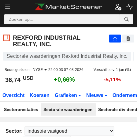
REXFORD INDUSTRIAL REALTY, INC.
36,74
$
+0,66%
REXFORD INDUSTRIAL
REALTY, INC.
Sectorale waarderingen Rexford Industrial Realty, Inc.
Beurs gesloten -
NYSE
22:00:03 07-08-2026
Verschil t.o.v. 1 jan (%)
USD
+0,66%
36,74
-5,11%
Overzicht
Koersen
Grafieken
Nieuws
Ondernem
Sectorprestaties
Sectorale waarderingen
Sectorale dividen
Sector: