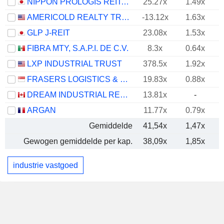
NIPPON PROLOGIS REIT, INC.
25.27x
1.49x
AMERICOLD REALTY TRUST, INC.
-13.12x
1.63x
GLP J-REIT
23.08x
1.53x
FIBRA MTY, S.A.P.I. DE C.V.
8.3x
0.64x
LXP INDUSTRIAL TRUST
378.5x
1.92x
FRASERS LOGISTICS & COMMERCIAL TRUST
19.83x
0.88x
DREAM INDUSTRIAL REAL ESTATE INVESTMENT TRUST
13.81x
-
ARGAN
11.77x
0.79x
Gemiddelde
41,54x
1,47x
Gewogen gemiddelde per kap.
38,09x
1,85x
industrie vastgoed