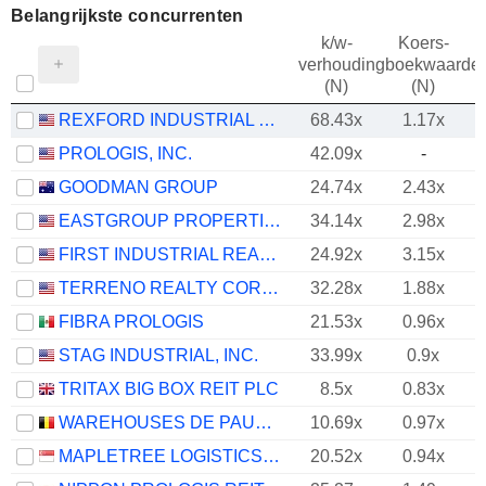
Belangrijkste concurrenten
k/w-
Koers-
verhouding
boekwaarde
(N)
(N)
REXFORD INDUSTRIAL REALTY, INC.
68.43x
1.17x
PROLOGIS, INC.
42.09x
-
GOODMAN GROUP
24.74x
2.43x
EASTGROUP PROPERTIES, INC.
34.14x
2.98x
FIRST INDUSTRIAL REALTY TRUST, INC.
24.92x
3.15x
TERRENO REALTY CORPORATION
32.28x
1.88x
FIBRA PROLOGIS
21.53x
0.96x
STAG INDUSTRIAL, INC.
33.99x
0.9x
TRITAX BIG BOX REIT PLC
8.5x
0.83x
WAREHOUSES DE PAUW SA
10.69x
0.97x
MAPLETREE LOGISTICS TRUST
20.52x
0.94x