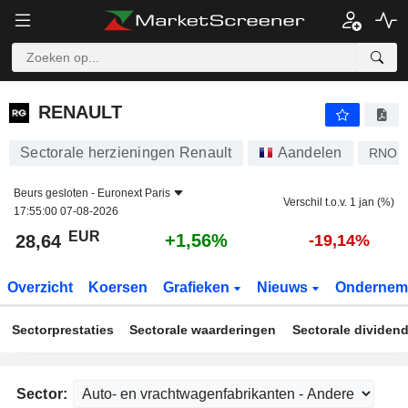
RENAULT
28,64
€
+1,56%
RENAULT
Sectorale herzieningen Renault
Aandelen
RNO
Beurs gesloten -
Euronext Paris
Verschil t.o.v. 1 jan (%)
17:55:00 07-08-2026
EUR
+1,56%
28,64
-19,14%
Overzicht
Koersen
Grafieken
Nieuws
Ondernem
Sectorprestaties
Sectorale waarderingen
Sectorale dividen
Sector: