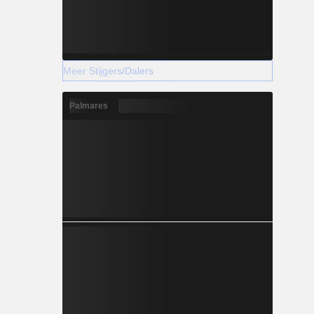
Meer Stijgers/Dalers
Palmares