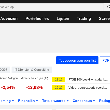
Adviezen
Portefeuilles
Lijsten
Trading
Scree
Toevoegen aan een lijst
PDF-
DG97
IT Diensten & Consulting
ariatie 5 dagen
Verschil t.o.v. 1 jan (%)
13:16
FTSE 100 boekt winst dankzij koerssprong Diageo na cijfers
-2,54%
-13,68%
12:27
Video: beursexperts voorzichtig optimistisch voor langere termijn
neming
Financiën
Totale waarde
Consensus
Ratin