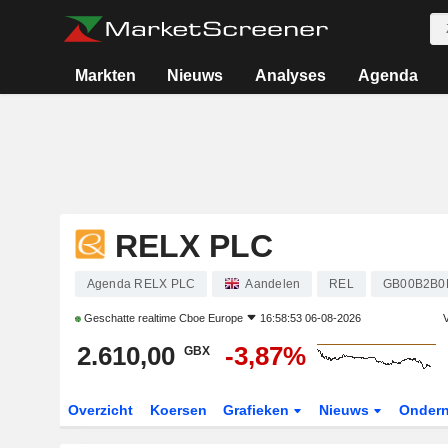
Markten
Nieuws
Analyses
Agenda
RELX PLC
Agenda RELX PLC
Aandelen
REL
GB00B2B0
Geschatte realtime
Cboe Europe
16:58:53 06-08-2026
V
2.610,00
-3,87%
GBX
Overzicht
Koersen
Grafieken
Nieuws
Onder