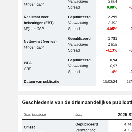
Verwachting
3 004
Miljoen GBP
Spread
0.88%
-
Resultaat voor
Gepubliceerd
2 295
belastingen (EBT)
Verwachting
2 392
Miljoen GBP
Spread
-4.05%
-
Gepubliceerd
1 781
Nettowinst (verlies)
Verwachting
1 858
Miljoen GBP
Spread
-4.13%
-
Gepubliceerd
0,94
WPA
Verwachting
0,97
GBP
Spread
-4%
-
Datum van publicatie
15/02/24
13/
Geschiedenis van de driemaandelijkse publicat
2025 S
Start boekjaar
Juni
Gepubliceerd
4 74
Omzet
Verwachting
4 75