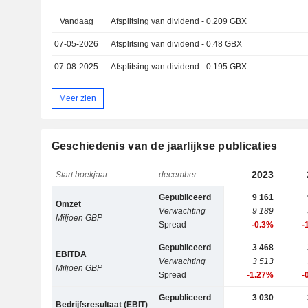
Vandaag
Afsplitsing van dividend - 0.209 GBX
07-05-2026
Afsplitsing van dividend - 0.48 GBX
07-08-2025
Afsplitsing van dividend - 0.195 GBX
Meer zien
Geschiedenis van de jaarlijkse publicaties
2023
Start boekjaar
december
Gepubliceerd
9 161
Omzet
Verwachting
9 189
Miljoen GBP
Spread
-0.3%
-
Gepubliceerd
3 468
EBITDA
Verwachting
3 513
Miljoen GBP
Spread
-1.27%
-
Gepubliceerd
3 030
Bedrijfsresultaat (EBIT)