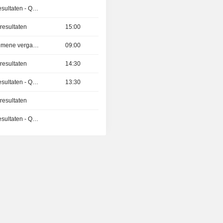
Publicatie van de resultaten - Q2 2026
resultaten
15:00
Buitengewone algemene vergadering
09:00
resultaten
14:30
Publicatie van de resultaten - Q1 2027
13:30
resultaten
Publicatie van de resultaten - Q2 2026