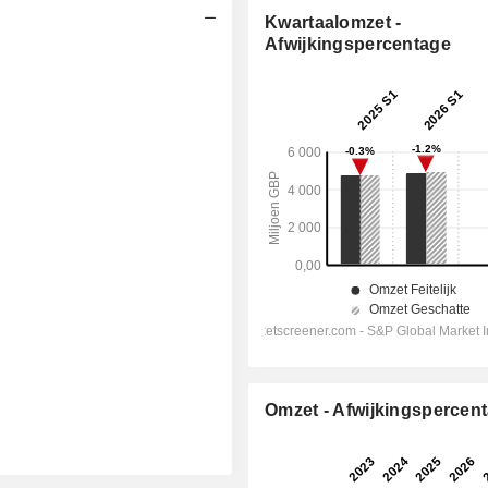
Kwartaalomzet -
Afwijkingspercentage
Omzet - Afwijkingspercen