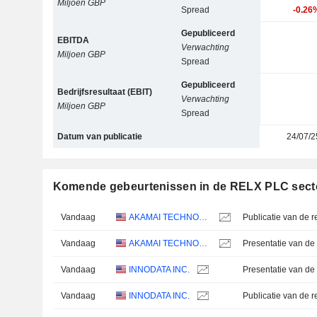
Miljoen GBP
Spread
-0.26
Gepubliceerd
EBITDA
Verwachting
Miljoen GBP
Spread
Gepubliceerd
Bedrijfsresultaat (EBIT)
Verwachting
Miljoen GBP
Spread
Datum van publicatie
24/07/2
Komende gebeurtenissen in de RELX PLC sect
Vandaag
AKAMAI TECHNOLOGIES, INC.
Vandaag
AKAMAI TECHNOLOGIES, INC.
Presentatie van de 
Vandaag
INNODATA INC.
Presentatie van de 
Vandaag
INNODATA INC.