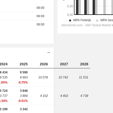
06:00
06:00
06:00
2024
2025
2026
2027
2028
9 434
9 590
9 535
9 663
10 078
10 742
11 531
1.05%
-0.75%
3 724
3 846
3 737
3 866
4 102
4 402
4 738
0.34%
-0.51%
3 199
3 342