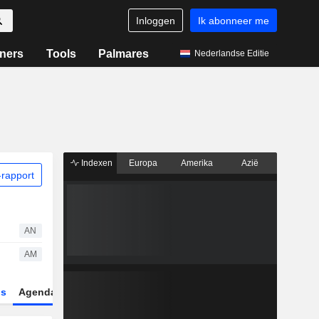
Inloggen
Ik abonneer me
ners
Tools
Palmares
Nederlandse Editie
Indexen
Europa
Amerika
Azië
rapport
AN
AM
gs
Agenda
Sector
Derivaten
ETF's