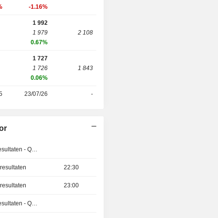
%
-1.16%
1 992
1 979
2 108
0.67%
1 727
1 726
1 843
0.06%
5
23/07/26
-
or
Publicatie van de resultaten - Q2 2026
resultaten
22:30
resultaten
23:00
Publicatie van de resultaten - Q2 2026