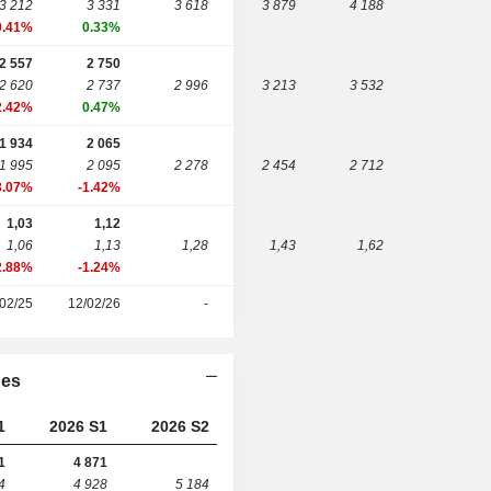
3 212
3 331
3 618
3 879
4 188
0.41%
0.33%
2 557
2 750
2 620
2 737
2 996
3 213
3 532
2.42%
0.47%
1 934
2 065
1 995
2 095
2 278
2 454
2 712
3.07%
-1.42%
1,03
1,12
1,06
1,13
1,28
1,43
1,62
2.88%
-1.24%
02/25
12/02/26
-
ies
1
2026 S1
2026 S2
1
4 871
4
4 928
5 184