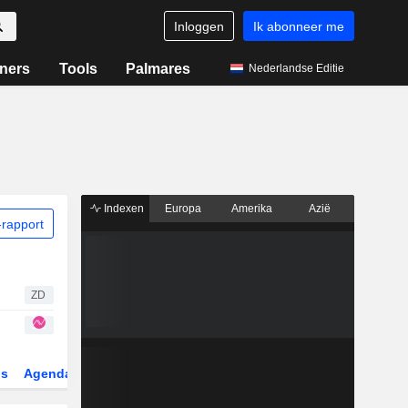
Inloggen
Ik abonneer me
ners
Tools
Palmares
Nederlandse Editie
Indexen
Europa
Amerika
Azië
rapport
ZD
gs
Agenda
Sector
Derivaten
ETF's