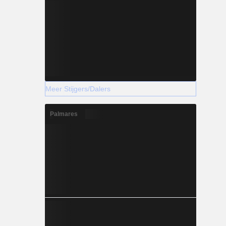
Meer Stijgers/Dalers
Palmares