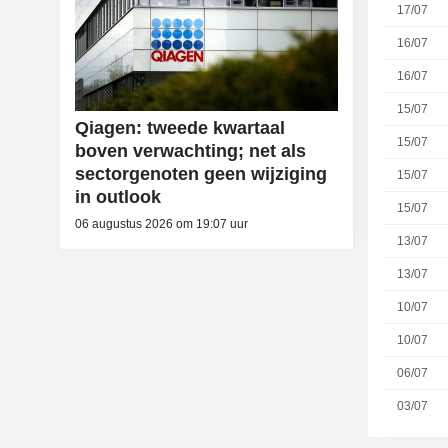
17/07
16/07
16/07
15/07
Qiagen: tweede kwartaal
15/07
boven verwachting; net als
sectorgenoten geen wijziging
15/07
in outlook
15/07
06 augustus 2026 om 19:07 uur
13/07
13/07
10/07
10/07
06/07
03/07