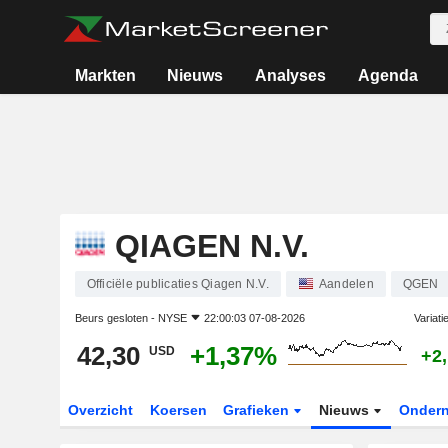
Markten
Nieuws
Analyses
Agenda
QIAGEN N.V.
Officiële publicaties Qiagen N.V.
Aandelen
QGEN
Beurs gesloten -
NYSE
22:00:03 07-08-2026
Variati
42,30
+1,37%
USD
+2
Overzicht
Koersen
Grafieken
Nieuws
Onder