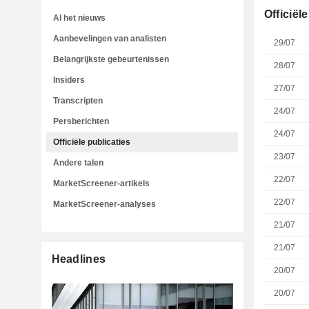
Officiël
Al het nieuws
Aanbevelingen van analisten
29/07
Belangrijkste gebeurtenissen
28/07
Insiders
27/07
Transcripten
24/07
Persberichten
24/07
Officiële publicaties
23/07
Andere talen
22/07
MarketScreener-artikels
22/07
MarketScreener-analyses
21/07
21/07
Headlines
20/07
20/07