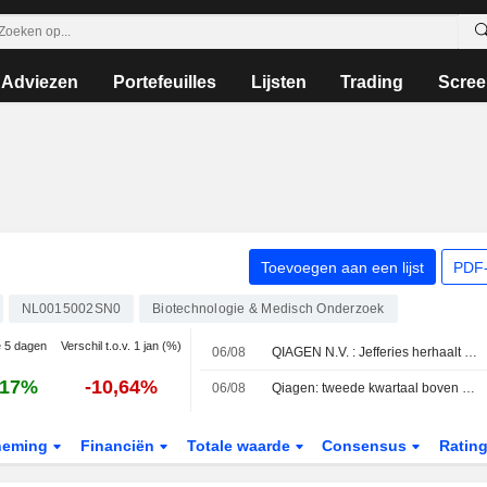
Adviezen
Portefeuilles
Lijsten
Trading
Scree
Toevoegen aan een lijst
PDF-
NL0015002SN0
Biotechnologie & Medisch Onderzoek
e 5 dagen
Verschil t.o.v. 1 jan (%)
06/08
QIAGEN N.V. : Jefferies herhaalt koopadvies
,17%
-10,64%
06/08
Qiagen: tweede kwartaal boven verwachting; net als sectorgenoten geen wijziging in outlook
neming
Financiën
Totale waarde
Consensus
Ratin