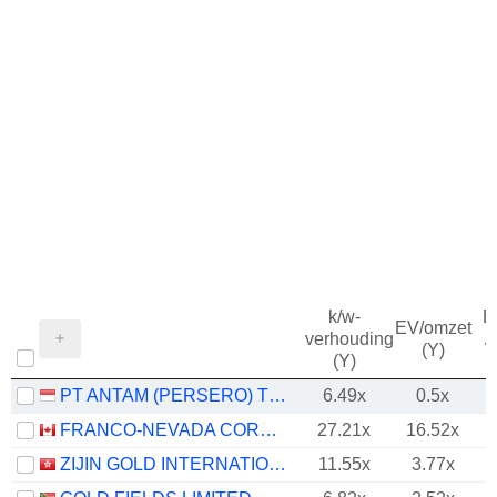
k/w-
B
EV/omzet
verhouding
/
(Y)
(Y)
PT ANTAM (PERSERO) TBK
6.49x
0.5x
FRANCO-NEVADA CORPORATION
27.21x
16.52x
ZIJIN GOLD INTERNATIONAL COMPANY LIMITED
11.55x
3.77x