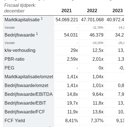
Fiscaal tijdperk:
2021
2022
2023
december
1
Marktkapitalisatie
54.069.221
47.701.068
40.972.45
Variatie
-
-11,78%
-14,1
1
Bedrijfswaarde
54.031
46.379
34.27
Variatie
-
-14,16%
-26,1
k/w-verhouding
29x
12,5x
13,3
PBR-ratio
2,59x
2,01x
1,34
PEG
-
0x
-0,7
Marktkapitalisatie/omzet
1,41x
1,04x
1
Bedrijfswaarde/omzet
1,41x
1,01x
0,83
Bedrijfswaarde/EBITDA
14,8x
9,64x
7,99
Bedrijfswaarde/EBIT
19,7x
11,8x
13,1
Bedrijfswaarde/FCF
11,9x
13,6x
10,9
FCF Yield
8,41%
7,37%
9,13