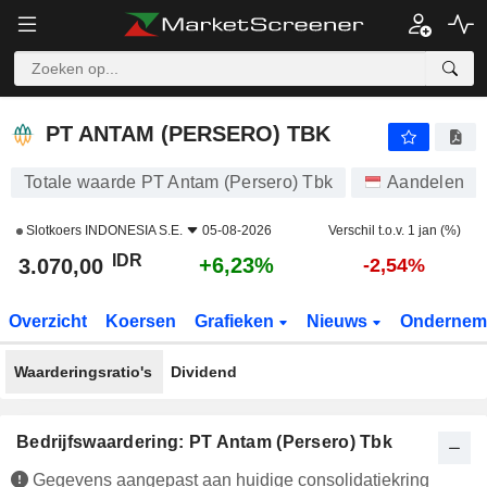
PT ANTAM (PERSERO) TBK
3.070,00
Rp
+6,23%
PT ANTAM (PERSERO) TBK
Totale waarde PT Antam (Persero) Tbk
Aandelen
Slotkoers
INDONESIA S.E.
05-08-2026
Verschil t.o.v. 1 jan (%)
IDR
+6,23%
3.070,00
-2,54%
Overzicht
Koersen
Grafieken
Nieuws
Ondernem
Waarderingsratio's
Dividend
Bedrijfswaardering: PT Antam (Persero) Tbk
Gegevens aangepast aan huidige consolidatiekring