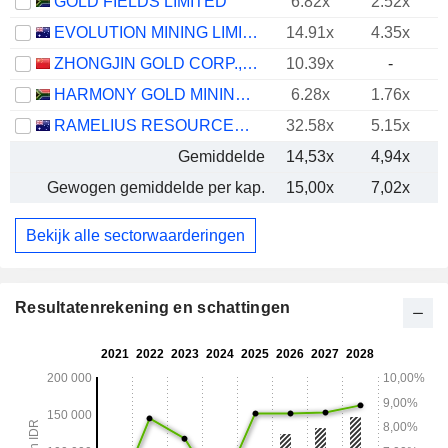
GOLD FIELDS LIMITED
6.82x
2.52x
EVOLUTION MINING LIMITED
14.91x
4.35x
ZHONGJIN GOLD CORP.,LTD
10.39x
-
HARMONY GOLD MINING COMPANY LIMITED
6.28x
1.76x
RAMELIUS RESOURCES LIMITED
32.58x
5.15x
Gemiddelde
14,53x
4,94x
Gewogen gemiddelde per kap.
15,00x
7,02x
Bekijk alle sectorwaarderingen
Resultatenrekening en schattingen