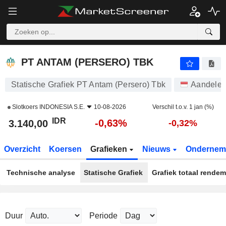
PT ANTAM (PERSERO) TBK
3.140,00
Rp
-0,63%
PT ANTAM (PERSERO) TBK
Statische Grafiek PT Antam (Persero) Tbk
Aandele
Slotkoers
INDONESIA S.E.
10-08-2026
Verschil t.o.v. 1 jan (%)
IDR
-0,63%
3.140,00
-0,32%
Overzicht
Koersen
Grafieken
Nieuws
Ondernem
Technische analyse
Statische Grafiek
Grafiek totaal rende
Duur
Periode