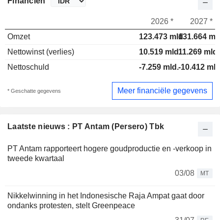
Financiën
2026 *
2027 *
Omzet
123.473 mld.
131.664 ml
Nettowinst (verlies)
10.519 mld.
11.269 mld.
Nettoschuld
-7.259 mld.
-10.412 mld
Meer financiële gegevens
* Geschatte gegevens
Laatste nieuws : PT Antam (Persero) Tbk
PT Antam rapporteert hogere goudproductie en -verkoop in
tweede kwartaal
03/08
MT
Nikkelwinning in het Indonesische Raja Ampat gaat door
ondanks protesten, stelt Greenpeace