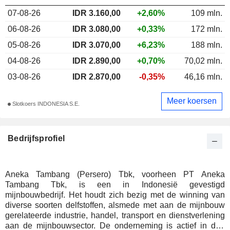
07-08-26
IDR 3.160,00
+2,60%
109 mln.
06-08-26
IDR 3.080,00
+0,33%
172 mln.
05-08-26
IDR 3.070,00
+6,23%
188 mln.
04-08-26
IDR 2.890,00
+0,70%
70,02 mln.
03-08-26
IDR 2.870,00
-0,35%
46,16 mln.
Meer koersen
Slotkoers INDONESIA S.E.
Bedrijfsprofiel
Aneka Tambang (Persero) Tbk, voorheen PT Aneka
Tambang Tbk, is een in Indonesië gevestigd
mijnbouwbedrijf. Het houdt zich bezig met de winning van
diverse soorten delfstoffen, alsmede met aan de mijnbouw
gerelateerde industrie, handel, transport en dienstverlening
aan de mijnbouwsector. De onderneming is actief in drie