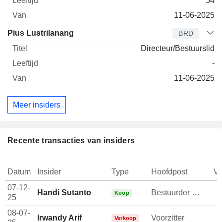
54
11-06-2025
Pius Lustrilanang
BRD
Directeur/Bestuurslid
-
11-06-2025
Meer insiders
Recente transacties van insiders
Datum
Insider
Type
Hoofdpost
V
07-12-
Handi Sutanto
Bestuurder / senior manager
Koop
25
08-07-
Irwandy Arif
Voorzitter
Verkoop