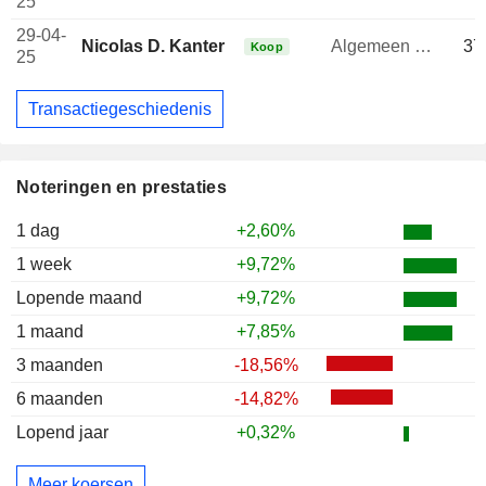
25
29-04-
Nicolas D. Kanter
Algemeen directeur
37
Koop
25
Transactiegeschiedenis
Noteringen en prestaties
1 dag
+2,60%
1 week
+9,72%
Lopende maand
+9,72%
1 maand
+7,85%
3 maanden
-18,56%
6 maanden
-14,82%
Lopend jaar
+0,32%
Meer koersen