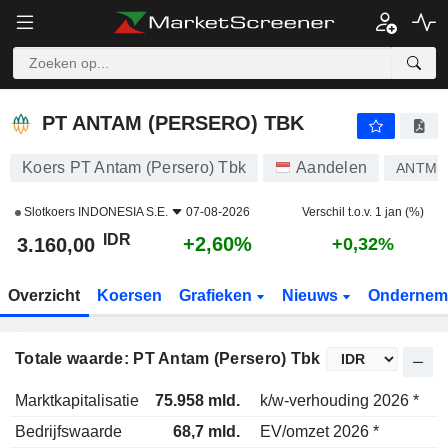
PT ANTAM (PERSERO) TBK
3.160,00
Rp
+2,60%
PT ANTAM (PERSERO) TBK
Koers PT Antam (Persero) Tbk
Aandelen
ANTM
Slotkoers
INDONESIA S.E.
07-08-2026
Verschil t.o.v. 1 jan (%)
IDR
+2,60%
3.160,00
+0,32%
Overzicht
Koersen
Grafieken
Nieuws
Ondernem
Totale waarde: PT Antam (Persero) Tbk
Marktkapitalisatie
75.958 mld.
k/w-verhouding 2026 *
Bedrijfswaarde
68,7 mld.
EV/omzet 2026 *