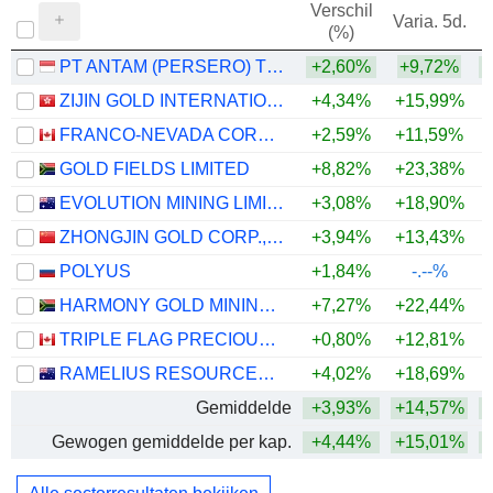
Verschil
Varia. 5d.
V
(%)
PT ANTAM (PERSERO) TBK
+2,60%
+9,72%
ZIJIN GOLD INTERNATIONAL COMPANY LIMITED
+4,34%
+15,99%
FRANCO-NEVADA CORPORATION
+2,59%
+11,59%
+
GOLD FIELDS LIMITED
+8,82%
+23,38%
+
EVOLUTION MINING LIMITED
+3,08%
+18,90%
+
ZHONGJIN GOLD CORP.,LTD
+3,94%
+13,43%
+
POLYUS
+1,84%
-.--%
HARMONY GOLD MINING COMPANY LIMITED
+7,27%
+22,44%
+
TRIPLE FLAG PRECIOUS METALS CORP.
+0,80%
+12,81%
+
RAMELIUS RESOURCES LIMITED
+4,02%
+18,69%
+
Gemiddelde
+3,93%
+14,57%
+
Gewogen gemiddelde per kap.
+4,44%
+15,01%
+