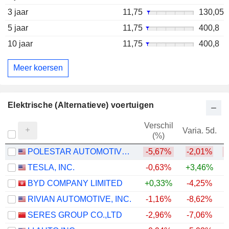
3 jaar
11,75
130,05
5 jaar
11,75
400,8
10 jaar
11,75
400,8
Meer koersen
Elektrische (Alternatieve) voertuigen
Verschil
Varia. 5d.
V
(%)
POLESTAR AUTOMOTIVE HOLDING UK PLC
-5,67%
-2,01%
TESLA, INC.
-0,63%
+3,46%
BYD COMPANY LIMITED
+0,33%
-4,25%
RIVIAN AUTOMOTIVE, INC.
-1,16%
-8,62%
+
SERES GROUP CO.,LTD
-2,96%
-7,06%