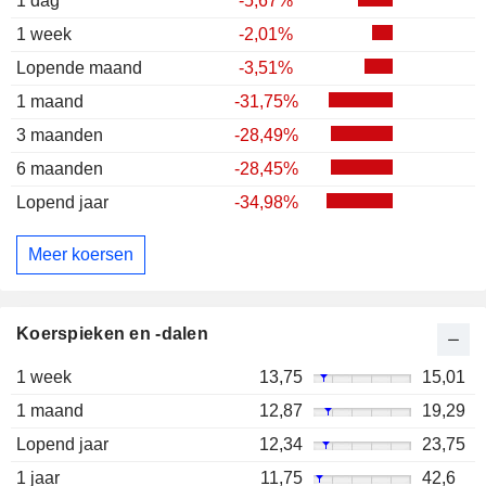
1 dag
-5,67%
1 week
-2,01%
Lopende maand
-3,51%
1 maand
-31,75%
3 maanden
-28,49%
6 maanden
-28,45%
Lopend jaar
-34,98%
Meer koersen
Koerspieken en -dalen
1 week
13,75
15,01
1 maand
12,87
19,29
Lopend jaar
12,34
23,75
1 jaar
11,75
42,6