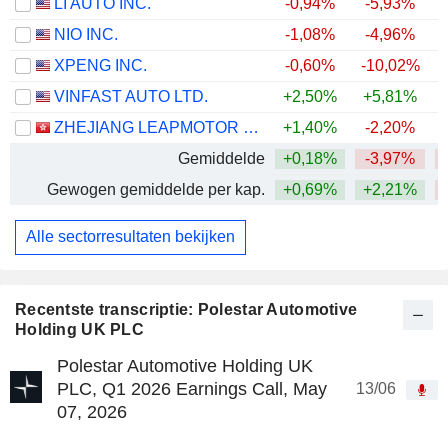
LI AUTO INC.
-0,94%
-5,93%
NIO INC.
-1,08%
-4,96%
XPENG INC.
-0,60%
-10,02%
VINFAST AUTO LTD.
+2,50%
+5,81%
ZHEJIANG LEAPMOTOR TECHNOLOGY CO., LTD.
+1,40%
-2,20%
Gemiddelde
+0,18%
-3,97%
Gewogen gemiddelde per kap.
+0,69%
+2,21%
Alle sectorresultaten bekijken
Recentste transcriptie: Polestar Automotive
Holding UK PLC
Polestar Automotive Holding UK
PLC, Q1 2026 Earnings Call, May
13/06
07, 2026