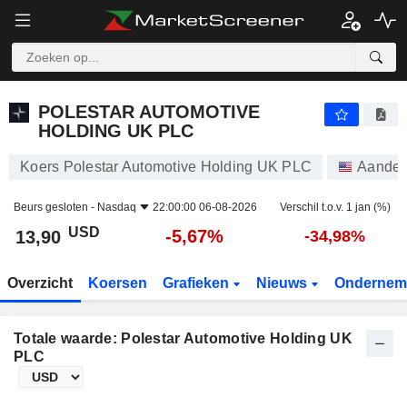
POLESTAR AUTOMOTIVE HOLDING UK PLC
13,90
$
-5,67%
POLESTAR AUTOMOTIVE
HOLDING UK PLC
Koers Polestar Automotive Holding UK PLC
Aandel
Beurs gesloten -
Nasdaq
22:00:00 06-08-2026
Verschil t.o.v. 1 jan (%)
USD
-5,67%
13,90
-34,98%
Overzicht
Koersen
Grafieken
Nieuws
Ondernem
Totale waarde: Polestar Automotive Holding UK
PLC