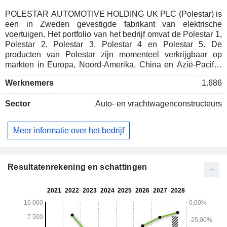
POLESTAR AUTOMOTIVE HOLDING UK PLC (Polestar) is
een in Zweden gevestigde fabrikant van elektrische
voertuigen. Het portfolio van het bedrijf omvat de Polestar 1,
Polestar 2, Polestar 3, Polestar 4 en Polestar 5. De
producten van Polestar zijn momenteel verkrijgbaar op
markten in Europa, Noord-Amerika, China en Azië-Pacific.
De auto's van Polestar worden momenteel geproduceerd in
Werknemers
1.686
twee fabrieken in China. Polestar produceert elektrische
auto's om de uitstoot van uitlaatgassen te verminderen en
Sector
Auto- en vrachtwagenconstructeurs
ontwikkelt nieuwe technologieën om de CO2-voetafdruk
verder te verkleinen.
Meer informatie over het bedrijf
Resultatenrekening en schattingen