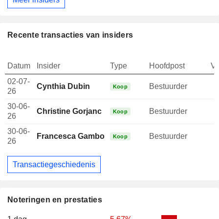
Recente transacties van insiders
Datum
Insider
Type
Hoofdpost
V
02-07-
Cynthia Dubin
Bestuurder
Koop
26
30-06-
Christine Gorjanc
Bestuurder
Koop
26
30-06-
Francesca Gamboni
Bestuurder
Koop
26
Transactiegeschiedenis
Noteringen en prestaties