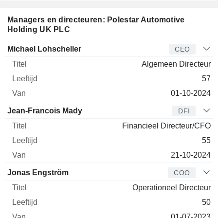
Managers en directeuren: Polestar Automotive
Holding UK PLC
Bedrijfsleider
Titel
Leeftijd
Van
Michael Lohscheller
CEO
Algemeen Directeur
57
01-10-2024
Jean-Francois Mady
DFI
Financieel Directeur/CFO
55
21-10-2024
Jonas Engström
COO
Operationeel Directeur
50
01-07-2023