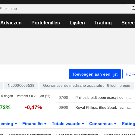
Adviezen
Portefeuilles
Lijsten
Trading
Scree
Toevoegen aan een lijst
PDF-
NL0000009538
Geavanceerde medische apparatuur & technologie
e 5 dagen
Verschil t.o.v. 1 jan (%)
07/08
Philips breidt open ecosysteem voor monitoring in de nazorg uit via nieuwe partnerschappen
,72%
-0,47%
06/08
Royal Philips, Blue Spark Technologies, Caretaker Medical, Cuviva, LifeSignals, Respiree en smartQare breiden open ecosysteem voor patiëntbewaking uit om zorginstellingen te ondersteunen buiten het ziekenhuisbed
neming
Financiën
Totale waarde
Consensus
Ratin