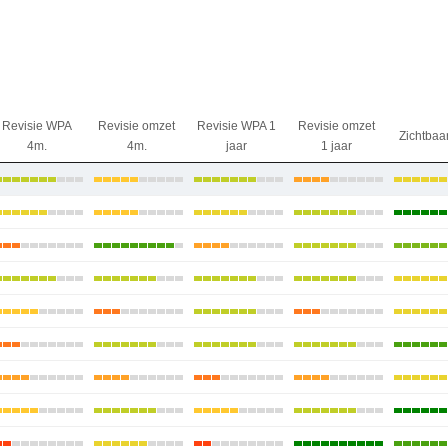
Revisie WPA
Revisie omzet
Revisie WPA 1
Revisie omzet
Zichtbaa
4m.
4m.
jaar
1 jaar