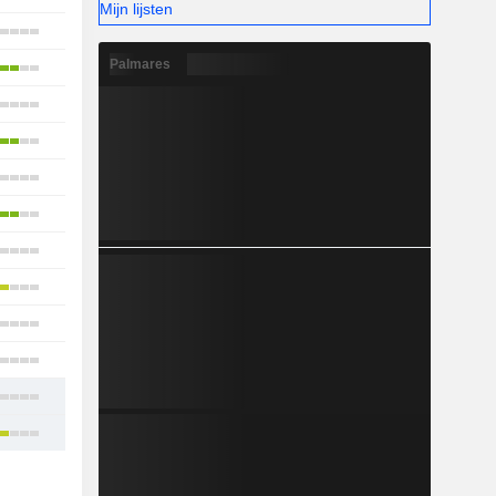
Mijn lijsten
15
Palmares
18
18
18
15
13
12
6
5
6
18
23