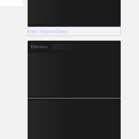
Meer Stijgers/Dalers
Palmares