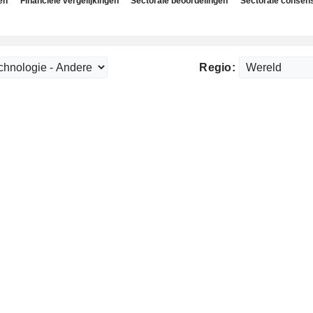
en
Financiële vergelijkingen
Sectorale beoordelingen
Sectorale consen
Regio: