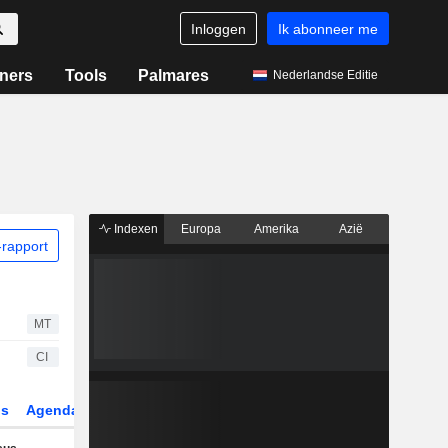
Inloggen
Ik abonneer me
ners
Tools
Palmares
Nederlandse Editie
Indexen
Europa
Amerika
Azië
rapport
MT
CI
gs
Agenda
Sector
Derivaten
ETF's