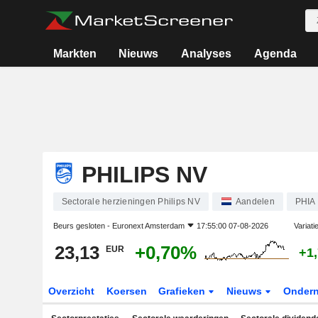
Markten
Nieuws
Analyses
Agenda
PHILIPS NV
Sectorale herzieningen Philips NV
Aandelen
PHIA
Beurs gesloten -
Euronext Amsterdam
17:55:00 07-08-2026
Variati
23,13
+0,70%
EUR
+1
Overzicht
Koersen
Grafieken
Nieuws
Onder