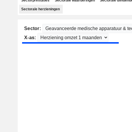
Sectorprestaties
Sectorale waarderingen
Sectorale dividend
Sectorale herzieningen
Sector:
X-as: