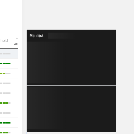
Mijn lijst
aantal
rheid
analisten
20
26
23
29
29
26
20
19
23