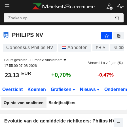
PHILIPS NV
23,13
€
+0,70%
PHILIPS NV
Consensus Philips NV
Aandelen
PHIA
NL000
Beurs gesloten -
Euronext Amsterdam
Verschil t.o.v. 1 jan (%)
17:55:00 07-08-2026
EUR
+0,70%
23,13
-0,47%
Overzicht
Koersen
Grafieken
Nieuws
Ondernem
Opinie van analisten
Bedrijfscijfers
Evolutie van de gemiddelde richtkoers: Philips NV