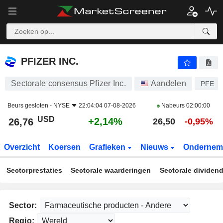
PFIZER INC.
26,76
$
+2,14%
PFIZER INC.
Sectorale consensus Pfizer Inc.
Aandelen
PFE
Beurs gesloten -
NYSE
22:04:04 07-08-2026
Nabeurs
02:00:00
USD
+2,14%
26,76
26,50
-0,95%
Overzicht
Koersen
Grafieken
Nieuws
Ondernem
Sectorprestaties
Sectorale waarderingen
Sectorale dividen
Sector:
Regio: