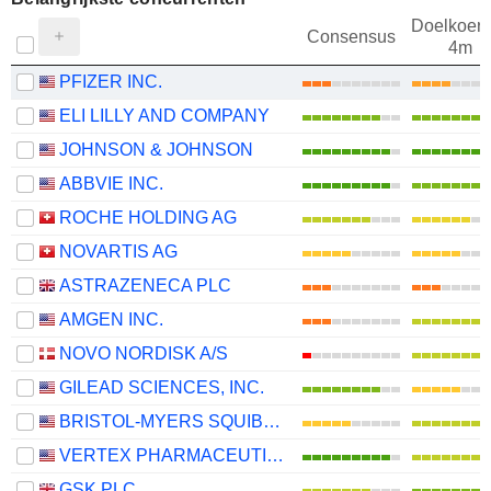
Doelkoers
Consensus
4m
PFIZER INC.
ELI LILLY AND COMPANY
JOHNSON & JOHNSON
ABBVIE INC.
ROCHE HOLDING AG
NOVARTIS AG
ASTRAZENECA PLC
AMGEN INC.
NOVO NORDISK A/S
GILEAD SCIENCES, INC.
BRISTOL-MYERS SQUIBB COMPANY
VERTEX PHARMACEUTICALS INCORPORATED
GSK PLC