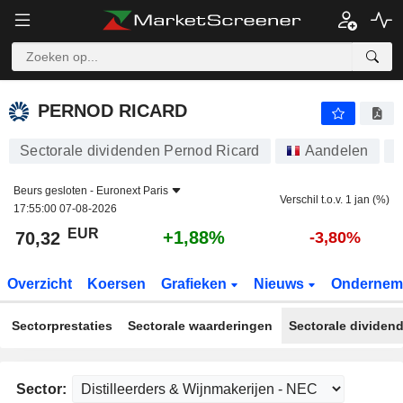
PERNOD RICARD
70,32
€
+1,88%
PERNOD RICARD
Sectorale dividenden Pernod Ricard
Aandelen
R
Beurs gesloten -
Euronext Paris
Verschil t.o.v. 1 jan (%)
17:55:00 07-08-2026
EUR
+1,88%
70,32
-3,80%
Overzicht
Koersen
Grafieken
Nieuws
Ondernem
Sectorprestaties
Sectorale waarderingen
Sectorale dividen
Sector: