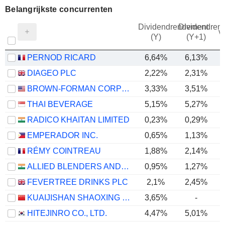
Belangrijkste concurrenten
Dividendrendement
Dividendren
v
(Y)
(Y+1)
PERNOD RICARD
6,64%
6,13%
DIAGEO PLC
2,22%
2,31%
BROWN-FORMAN CORPORATION
3,33%
3,51%
THAI BEVERAGE
5,15%
5,27%
RADICO KHAITAN LIMITED
0,23%
0,29%
EMPERADOR INC.
0,65%
1,13%
RÉMY COINTREAU
1,88%
2,14%
ALLIED BLENDERS AND DISTILLERS LIMITED
0,95%
1,27%
FEVERTREE DRINKS PLC
2,1%
2,45%
KUAIJISHAN SHAOXING RICE WINE CO., LTD.
3,65%
-
HITEJINRO CO., LTD.
4,47%
5,01%