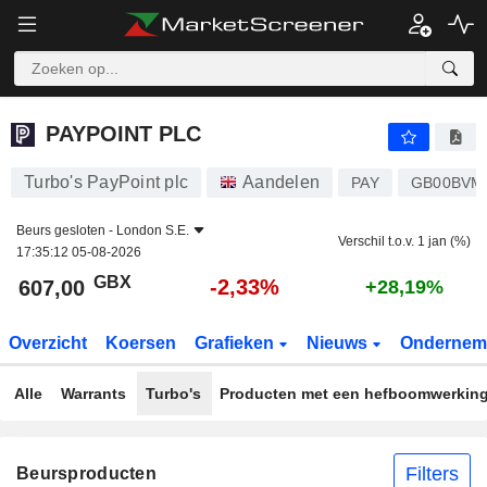
PAYPOINT PLC
607,00
p
-2,33%
PAYPOINT PLC
Turbo's PayPoint plc
Aandelen
PAY
GB00BVM
Beurs gesloten -
London S.E.
Verschil t.o.v. 1 jan (%)
17:35:12 05-08-2026
GBX
-2,33%
607,00
+28,19%
Overzicht
Koersen
Grafieken
Nieuws
Ondernem
Alle
Warrants
Turbo's
Producten met een hefboomwerkin
Filters
Beursproducten