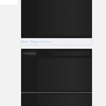
Meer Stijgers/Dalers
Palmares