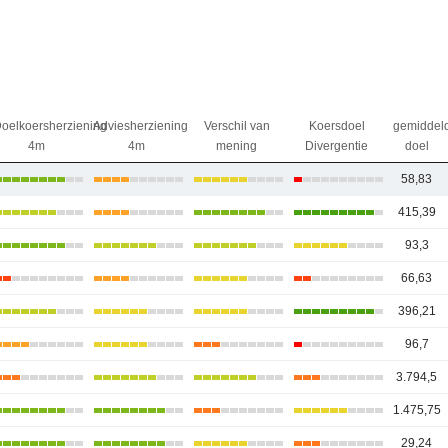
oelkoersherziening
Adviesherziening
Verschil van
Koersdoel
gemiddel
4m
4m
mening
Divergentie
doel
58,83
415,39
93,3
66,63
396,21
96,7
3.794,5
1.475,75
29,24