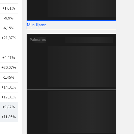
+1,01%
10
-9,9%
16
Mijn lijsten
-6,15%
6
+21,87%
9
Palmares
-
7
3
+4,47%
12
+20,07%
10
-1,45%
1
+14,01%
21
+17,81%
6
+9,87%
17
+11,86%
34