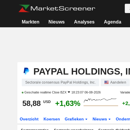
Markten
Nieuws
Analyses
Agenda
PAYPAL HOLDINGS, I
Sectorale consensus PayPal Holdings, Inc.
Aandelen
Geschatte realtime
Cboe BZX
18:23:07 06-08-2026
Variati
58,88
+1,63%
USD
+2
Overzicht
Koersen
Grafieken
Nieuws
Onder