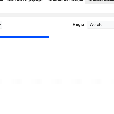
en
Financiële vergelijkingen
Sectorale beoordelingen
Sectorale consen
Regio: