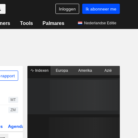
Inloggen
Ik abonneer me
ners
Tools
Palmares
Nederlandse Editie
Indexen
Europa
Amerika
Azië
rapport
MT
ZM
gs
Agenda
Sector
Derivaten
ETF's