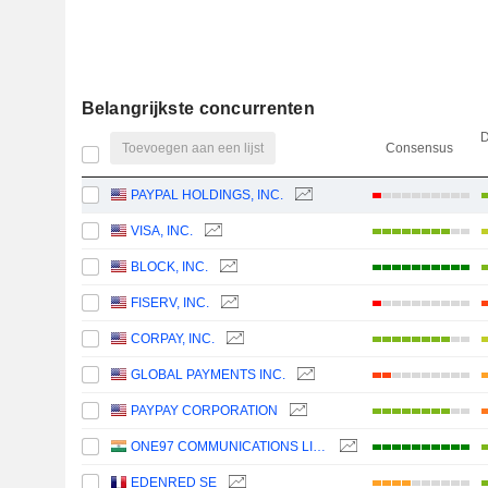
Belangrijkste concurrenten
D
Toevoegen aan een lijst
Consensus
PAYPAL HOLDINGS, INC.
VISA, INC.
BLOCK, INC.
FISERV, INC.
CORPAY, INC.
GLOBAL PAYMENTS INC.
PAYPAY CORPORATION
ONE97 COMMUNICATIONS LIMITED
EDENRED SE