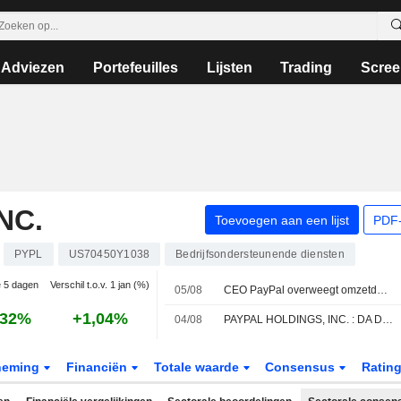
Adviezen
Portefeuilles
Lijsten
Trading
Scree
NC.
Toevoegen aan een lijst
PDF-
PYPL
US70450Y1038
Bedrijfsondersteunende diensten
e 5 dagen
Verschil t.o.v. 1 jan (%)
05/08
CEO PayPal overweegt omzetdoelen voor drie belangrijkste divisies
,32%
+1,04%
04/08
PAYPAL HOLDINGS, INC. : DA Davidson nog altijd een koopadvies
neming
Financiën
Totale waarde
Consensus
Ratin