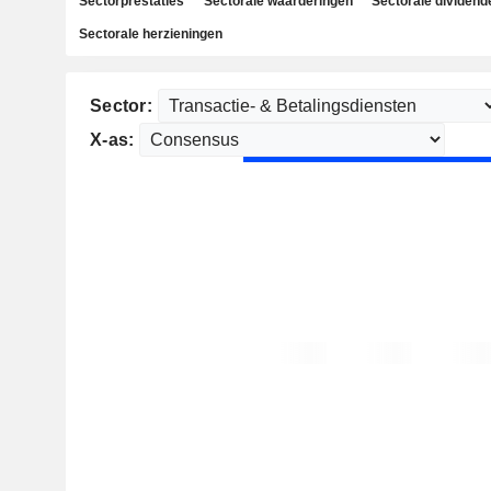
Sectorprestaties
Sectorale waarderingen
Sectorale dividend
Sectorale herzieningen
Sector:
X-as: