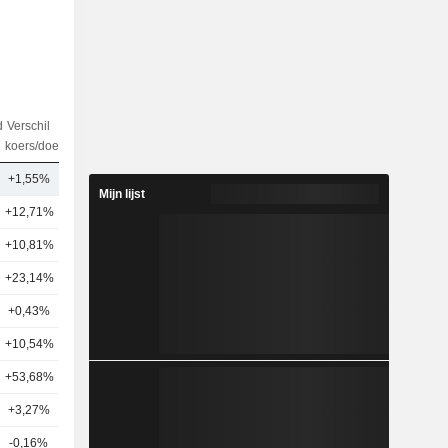
d
Verschil
aantal
koers/doel
analisten
+1,55%
33
Mijn lijst
+12,71%
37
+10,81%
40
+23,14%
27
+0,43%
14
+10,54%
27
+53,68%
13
+3,27%
20
-0,16%
14