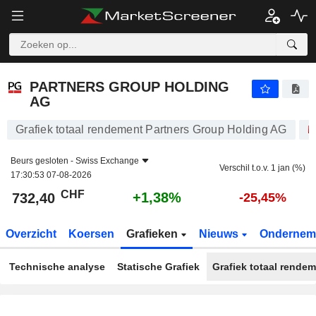
PARTNERS GROUP HOLDING AG
732,40
CHF
+1,38%
PARTNERS GROUP HOLDING
AG
Grafiek totaal rendement Partners Group Holding AG
Beurs gesloten -
Swiss Exchange
Verschil t.o.v. 1 jan (%)
17:30:53 07-08-2026
CHF
+1,38%
732,40
-25,45%
Overzicht
Koersen
Grafieken
Nieuws
Ondernem
Technische analyse
Statische Grafiek
Grafiek totaal rende