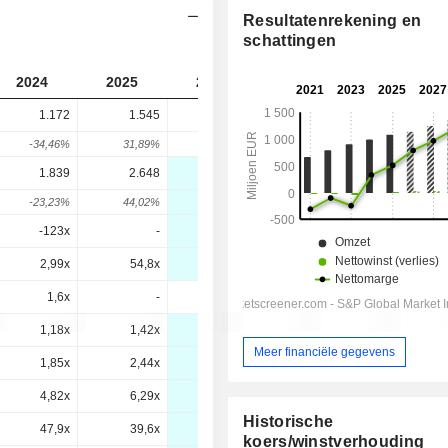
Resultatenrekening en
schattingen
2024
2025
2026
2027
2028
1.172
1.545
2.343
-
-
-34,46%
31,89%
51,63%
-
-
1.839
2.648
3.591
3.582
3.550
-23,23%
44,02%
35,59%
-0,25%
-0,89%
-123x
-
128x
86,4x
57,1x
2,99x
54,8x
43,4x
26,3x
15,2x
1,6x
-
-
1,8x
1,1x
1,18x
1,42x
2,06x
1,89x
1,73x
Meer financiële gegevens
1,85x
2,44x
3,15x
2,89x
2,62x
4,82x
6,29x
7,71x
7,01x
6,34x
Historische
47,9x
39,6x
39,5x
33,6x
28,1x
koers/winstverhouding