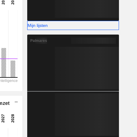
Mijn lijsten
Palmares
mzet