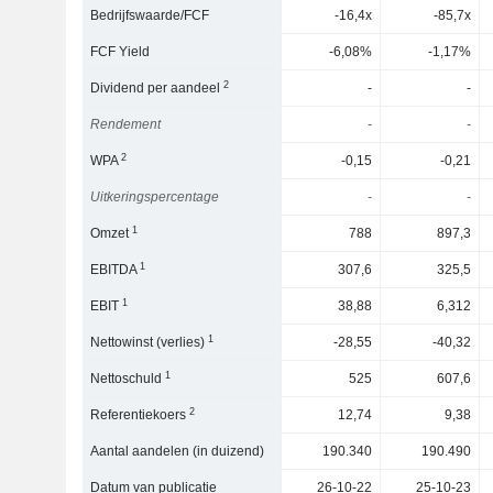
Bedrijfswaarde/FCF
-16,4x
-85,7x
FCF Yield
-6,08%
-1,17%
2
Dividend per aandeel
-
-
Rendement
-
-
2
WPA
-0,15
-0,21
Uitkeringspercentage
-
-
1
Omzet
788
897,3
1
EBITDA
307,6
325,5
1
EBIT
38,88
6,312
1
Nettowinst (verlies)
-28,55
-40,32
1
Nettoschuld
525
607,6
2
Referentiekoers
12,74
9,38
Aantal aandelen (in duizend)
190.340
190.490
Datum van publicatie
26-10-22
25-10-23