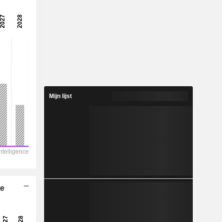
Mijn lijst
he