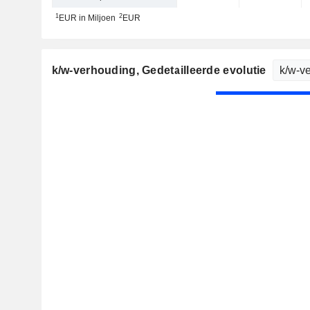
1
2
EUR in Miljoen
EUR
k/w-verhouding
, Gedetailleerde evolutie