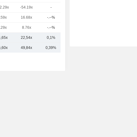
2.29x
-54.19x
-
7,19 mld.
.59x
16.68x
-.--%
6,29 mld.
.29x
8.76x
-.--%
4,73 mld.
4,65x
22,54x
0,1%
36,61 mld.
6,60x
49,84x
0,39%