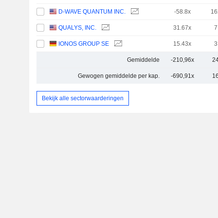
D-WAVE QUANTUM INC.
-58.8x
16
QUALYS, INC.
31.67x
7
IONOS GROUP SE
15.43x
3
Gemiddelde
-210,96x
2
Gewogen gemiddelde per kap.
-690,91x
1
Bekijk alle sectorwaarderingen