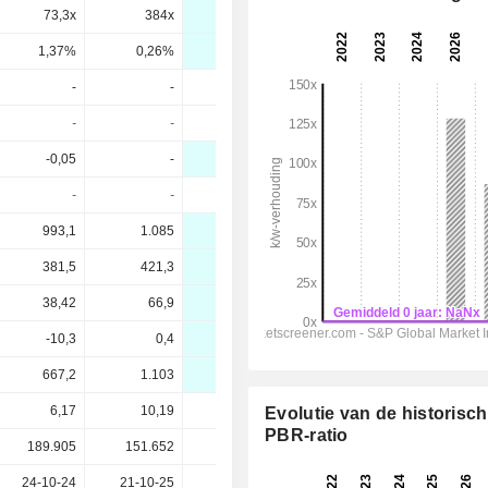
73,3x
384x
64,6x
40,8x
28,1x
1,37%
0,26%
1,55%
2,45%
3,56%
-
-
-
-
-
-
-
-
-
-
-0,05
-
0,122
0,1802
0,273
-
-
-
-
-
993,1
1.085
1.140
1.238
1.355
381,5
421,3
466
511,2
559,5
38,42
66,9
91,02
106,6
126,4
-10,3
0,4
19,56
34,6
54,86
667,2
1.103
1.248
1.239
1.207
6,17
10,19
15,58
15,58
15,58
Evolutie van de historisc
PBR-ratio
189.905
151.652
150.401
-
-
24-10-24
21-10-25
-
-
-