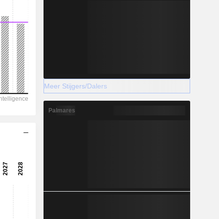
Meer Stijgers/Dalers
Palmares
A