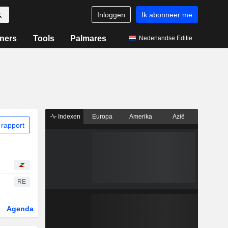
Inloggen
Ik abonneer me
ners
Tools
Palmares
Nederlandse Editie
Indexen
Europa
Amerika
Azië
rapport
RE
Agenda
Sector
Derivaten