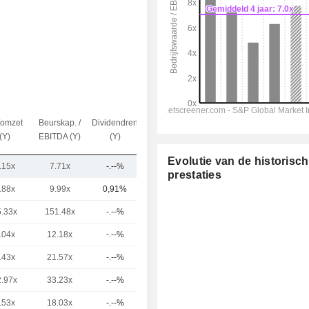
omzet
Beurskap. /
Dividendrendement
Kap.($)
(Y)
EBITDA (Y)
(Y)
Evolutie van de historisc
.15x
7.71x
-.--%
2,7 mld.
prestaties
.88x
9.99x
0,91%
153 mld.
5.33x
151.48x
-.--%
101 mld.
.04x
12.18x
-.--%
46,55 mld.
.43x
21.57x
-.--%
16,25 mld.
2.97x
33.23x
-.--%
14,37 mld.
.53x
18.03x
-.--%
14,12 mld.