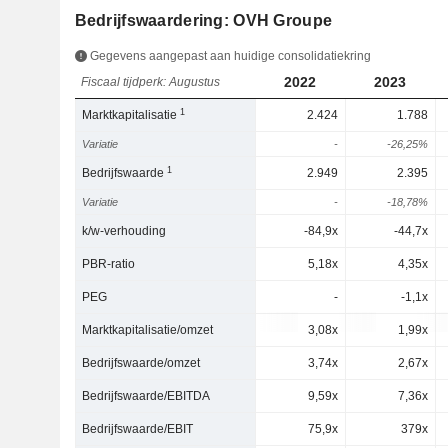
Bedrijfswaardering: OVH Groupe
Gegevens aangepast aan huidige consolidatiekring
2022
2023
Fiscaal tijdperk: Augustus
1
Marktkapitalisatie
2.424
1.788
Variatie
-
-26,25%
1
Bedrijfswaarde
2.949
2.395
Variatie
-
-18,78%
k/w-verhouding
-84,9x
-44,7x
PBR-ratio
5,18x
4,35x
PEG
-
-1,1x
Marktkapitalisatie/omzet
3,08x
1,99x
Bedrijfswaarde/omzet
3,74x
2,67x
Bedrijfswaarde/EBITDA
9,59x
7,36x
Bedrijfswaarde/EBIT
75,9x
379x