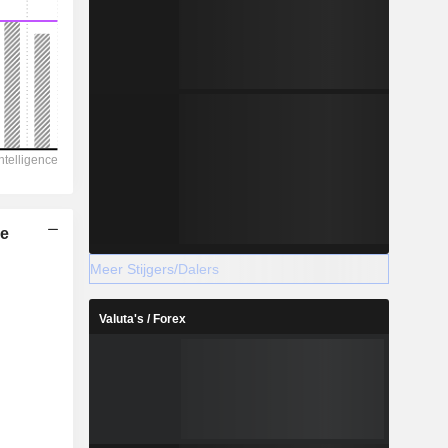
he
Meer Stijgers/Dalers
Valuta's / Forex