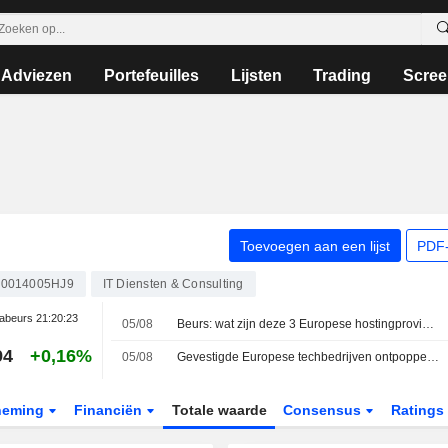
Adviezen
Portefeuilles
Lijsten
Trading
Scree
Toevoegen aan een lijst
PDF-
0014005HJ9
IT Diensten & Consulting
abeurs
21:20:23
05/08
Beurs: wat zijn deze 3 Europese hostingproviders waard?
94
+0,16%
05/08
Gevestigde Europese techbedrijven ontpoppen zich tot onverwachte AI-winnaars
neming
Financiën
Totale waarde
Consensus
Ratings