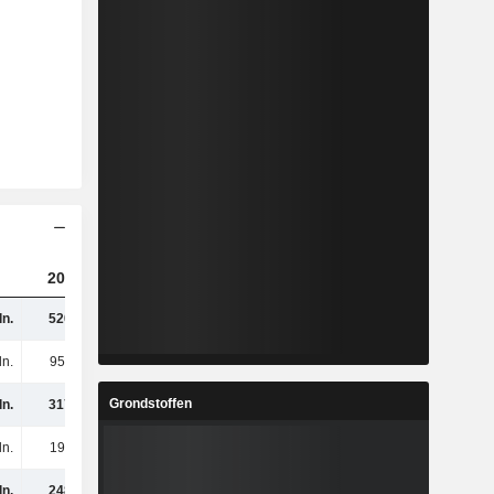
2025
n.
520 mln.
ln.
957 mln.
Grondstoffen
n.
317 mln.
ln.
191 mln.
n.
248 mln.