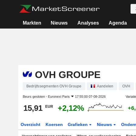
Markten
Nieuws
Analyses
Agenda
OVH GROUPE
Bedrijfssegmenten OVH Groupe
Aandelen
OVH
Beurs gesloten -
Euronext Paris
17:55:00 07-08-2026
Variati
15,91
+2,12%
EUR
+6
Overzicht
Koersen
Grafieken
Nieuws
Onder