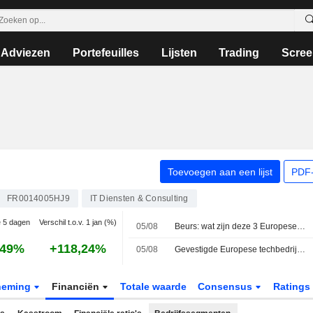
Adviezen
Portefeuilles
Lijsten
Trading
Scree
Toevoegen aan een lijst
PDF-
FR0014005HJ9
IT Diensten & Consulting
e 5 dagen
Verschil t.o.v. 1 jan (%)
05/08
Beurs: wat zijn deze 3 Europese hostingproviders waard?
,49%
+118,24%
05/08
Gevestigde Europese techbedrijven ontpoppen zich tot onverwachte AI-winnaars
neming
Financiën
Totale waarde
Consensus
Ratings