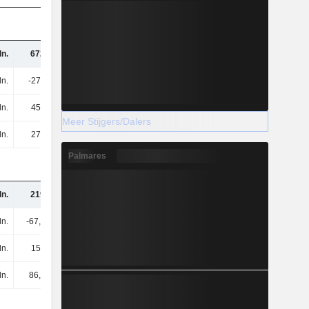
n.
672 mln.
ln.
-279 mln.
ln.
454 mln.
Meer Stijgers/Dalers
ln.
272 mln.
Palmares
n.
219 mln.
ln.
-67,8 mln.
ln.
157 mln.
ln.
86,5 mln.