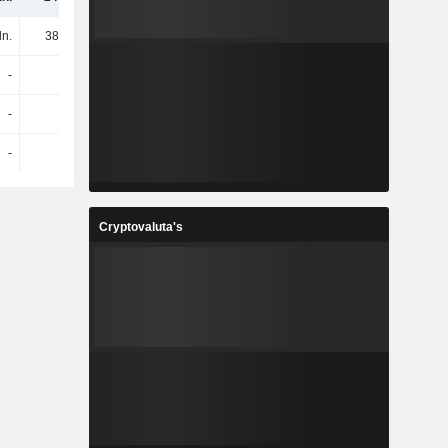
ln.
383 mln.
-
-
-
-
-
-
Cryptovaluta's