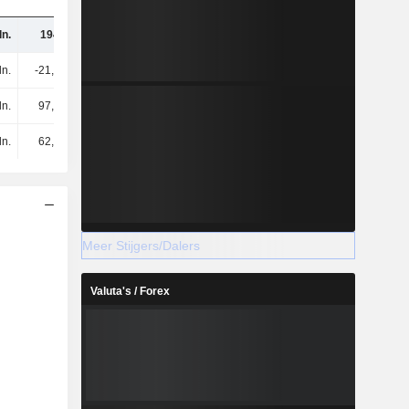
n.
194 mln.
ln.
-21,9 mln.
ln.
97,9 mln.
ln.
62,5 mln.
Meer Stijgers/Dalers
Valuta's / Forex