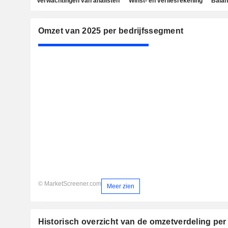
Verwachtingen van analisten
Winst- en verliesrekening
Bala
Omzet van 2025 per bedrijfssegment
© MarketScreener.com
Meer zien
Historisch overzicht van de omzetverdeling per