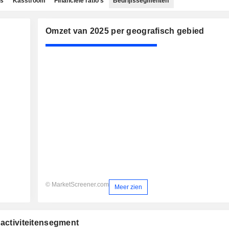
ns
Kasstroom
Financiële ratio's
Bedrijfssegmenten
Omzet van 2025 per geografisch gebied
© MarketScreener.com
Meer zien
 activiteitensegment