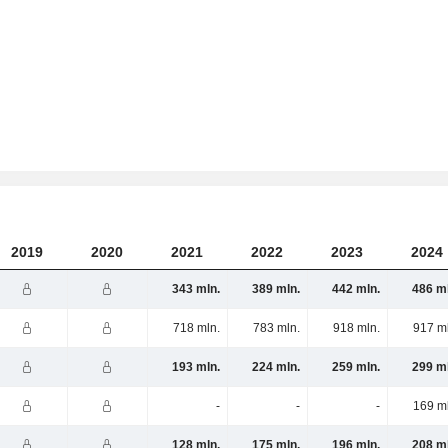
)
2019
2020
2021
2022
2023
2024
343 mln.
389 mln.
442 mln.
486 ml
718 mln.
783 mln.
918 mln.
917 m
193 mln.
224 mln.
259 mln.
299 ml
-
-
-
169 m
128 mln.
175 mln.
196 mln.
208 ml