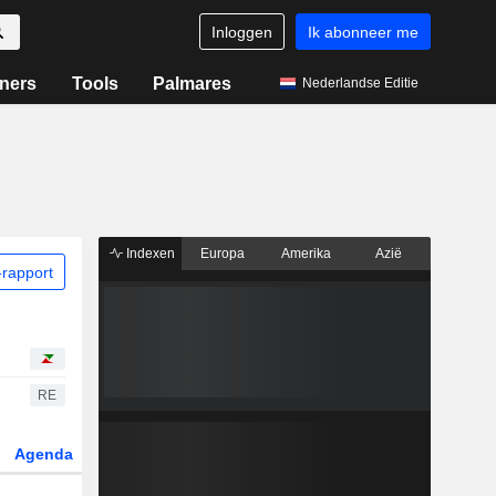
Inloggen
Ik abonneer me
ners
Tools
Palmares
Nederlandse Editie
Indexen
Europa
Amerika
Azië
rapport
RE
Agenda
Sector
Derivaten