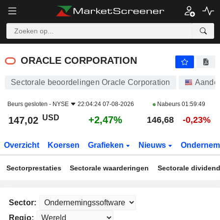
ORACLE CORPORATION
147,02
$
+2,47%
ORACLE CORPORATION
Sectorale beoordelingen Oracle Corporation
Aande
Beurs gesloten -
NYSE
22:04:24 07-08-2026
Nabeurs
01:59:49
USD
+2,47%
147,02
146,68
-0,23%
Overzicht
Koersen
Grafieken
Nieuws
Ondernem
Sectorprestaties
Sectorale waarderingen
Sectorale dividen
Sector:
Regio: