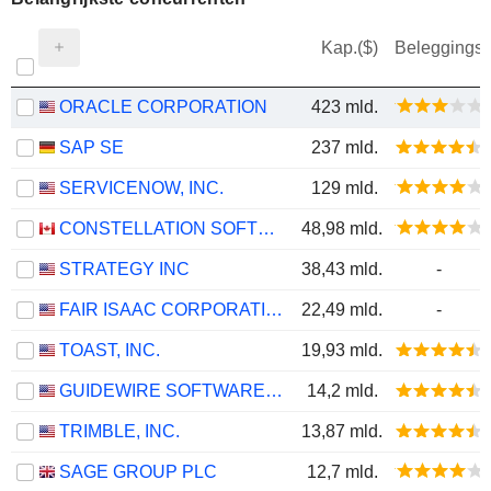
Kap.($)
Beleggings
ORACLE CORPORATION
423 mld.
SAP SE
237 mld.
SERVICENOW, INC.
129 mld.
CONSTELLATION SOFTWARE INC.
48,98 mld.
STRATEGY INC
38,43 mld.
-
FAIR ISAAC CORPORATION
22,49 mld.
-
TOAST, INC.
19,93 mld.
GUIDEWIRE SOFTWARE, INC.
14,2 mld.
TRIMBLE, INC.
13,87 mld.
SAGE GROUP PLC
12,7 mld.