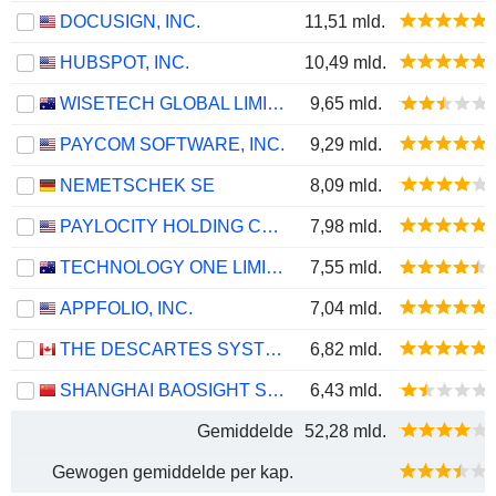
DOCUSIGN, INC.
11,51 mld.
HUBSPOT, INC.
10,49 mld.
WISETECH GLOBAL LIMITED
9,65 mld.
PAYCOM SOFTWARE, INC.
9,29 mld.
NEMETSCHEK SE
8,09 mld.
PAYLOCITY HOLDING CORPORATION
7,98 mld.
TECHNOLOGY ONE LIMITED
7,55 mld.
APPFOLIO, INC.
7,04 mld.
THE DESCARTES SYSTEMS GROUP INC.
6,82 mld.
SHANGHAI BAOSIGHT SOFTWARE CO.,LTD.
6,43 mld.
Gemiddelde
52,28 mld.
Gewogen gemiddelde per kap.